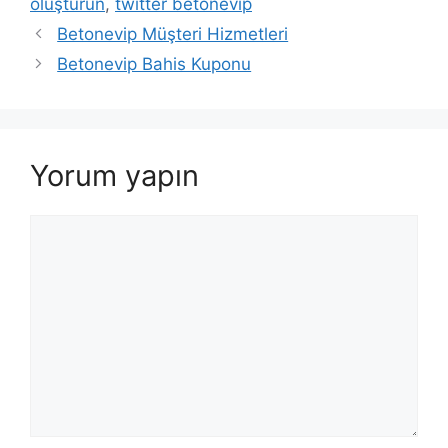
oluşturun
,
twitter betonevip
Yazı
Betonevip Müşteri Hizmetleri
dolaşımı
Betonevip Bahis Kuponu
Yorum yapın
Yorum