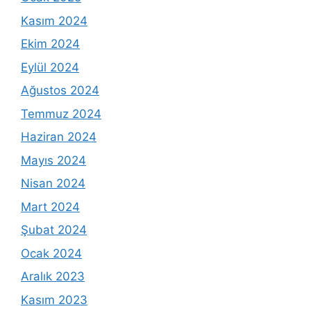
Kasım 2024
Ekim 2024
Eylül 2024
Ağustos 2024
Temmuz 2024
Haziran 2024
Mayıs 2024
Nisan 2024
Mart 2024
Şubat 2024
Ocak 2024
Aralık 2023
Kasım 2023