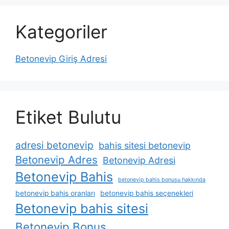
Kategoriler
Betonevip Giriş Adresi
Etiket Bulutu
adresi betonevip
bahis sitesi betonevip
Betonevip Adres
Betonevip Adresi
Betonevip Bahis
betonevip bahis bonusu hakkında
betonevip bahis oranları
betonevip bahis seçenekleri
Betonevip bahis sitesi
Betonevip Bonus