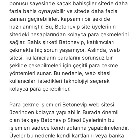
bonusu sayesinde kaçak bahisçiler sitede daha
fazla bahis oynayabilir ve sitede daha fazla
zaman geçirebilirler. kapsamlı bir şekilde
hazırlanmıştır. Bu, Betonevip site üyelerinin
sitedeki hesaplarından kolayca para çekmelerini
sağlar. Bahis şirketi Betonevip, katılımcıları
çekmekte hiç sorun yaşamıyor. Aslında, web
sitesi, kullanıcıların paralarını sorunsuz bir
şekilde çekebilmeleri için çeşitli para çekme
yöntemleri sunar. Bu nedenle, web sitesi
kullanıcıları istedikleri teknolojiyi seçerek
kolayca para çekebilirler.
Para çekme işlemleri Betonevip web sitesi
üzerinden kolayca yapılabilir. Burada önemli
olan tek şey Betonevip Sitesi üyelerinin bu
işlemleri sadece kendi adlarına yapabilmeleridir.
Üyeler bu nedenle kendi kartlarını veya banka