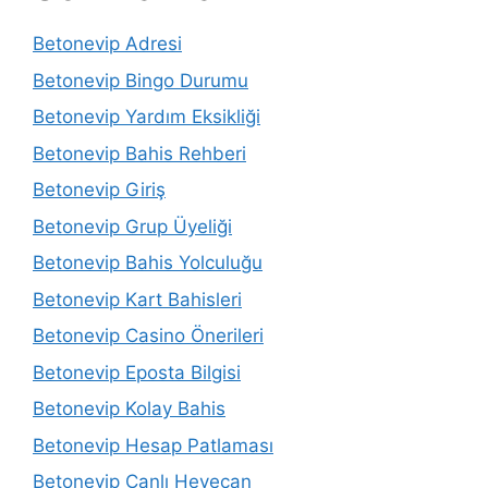
Betonevip Adresi
Betonevip Bingo Durumu
Betonevip Yardım Eksikliği
Betonevip Bahis Rehberi
Betonevip Giriş
Betonevip Grup Üyeliği
Betonevip Bahis Yolculuğu
Betonevip Kart Bahisleri
Betonevip Casino Önerileri
Betonevip Eposta Bilgisi
Betonevip Kolay Bahis
Betonevip Hesap Patlaması
Betonevip Canlı Heyecan