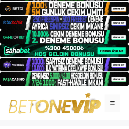
İçeriğe
atla
Menü