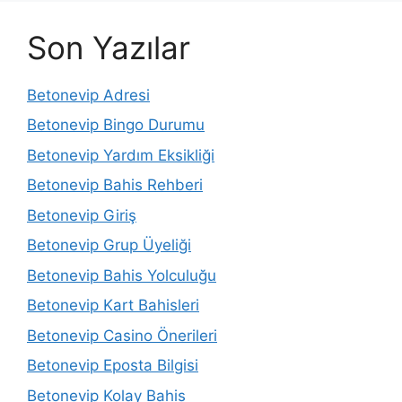
Son Yazılar
Betonevip Adresi
Betonevip Bingo Durumu
Betonevip Yardım Eksikliği
Betonevip Bahis Rehberi
Betonevip Giriş
Betonevip Grup Üyeliği
Betonevip Bahis Yolculuğu
Betonevip Kart Bahisleri
Betonevip Casino Önerileri
Betonevip Eposta Bilgisi
Betonevip Kolay Bahis