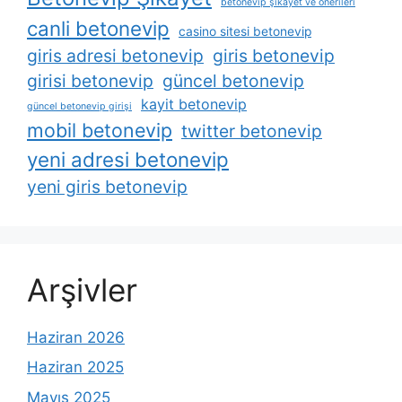
betonevip şikayet ve önerileri
canli betonevip
casino sitesi betonevip
giris adresi betonevip
giris betonevip
girisi betonevip
güncel betonevip
kayit betonevip
güncel betonevip girişi
mobil betonevip
twitter betonevip
yeni adresi betonevip
yeni giris betonevip
Arşivler
Haziran 2026
Haziran 2025
Mayıs 2025