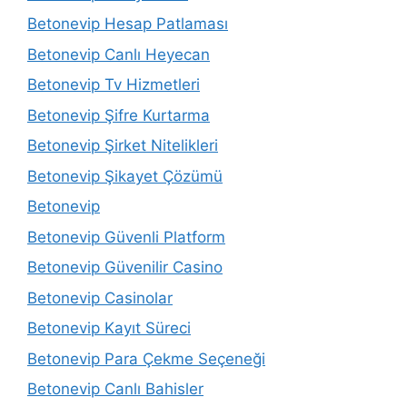
Betonevip Hesap Patlaması
Betonevip Canlı Heyecan
Betonevip Tv Hizmetleri
Betonevip Şifre Kurtarma
Betonevip Şirket Nitelikleri
Betonevip Şikayet Çözümü
Betonevip
Betonevip Güvenli Platform
Betonevip Güvenilir Casino
Betonevip Casinolar
Betonevip Kayıt Süreci
Betonevip Para Çekme Seçeneği
Betonevip Canlı Bahisler