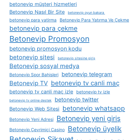
betonevip müşteri hizmetleri
Betonevip Nasıl Bir Site
betonevip oyun bakara
betonevip para yatirma
Betonevip Para Yatırma Ve Çekme
betonevip para çekme
Betonevip Promosyon
betonevip promosyon kodu
betonevip sitesi
betonevip sitesine giriş
Betonevip sosyal medya
betonevip telegram
Betonevip Spor Bahisleri
betonevip tv canli maç
Betonevip TV
betonevip tv canli maç izle
betonevip tv izle
betonevip twitter
betonevip tv online destek
betonevip whatsapp
Betonevip Web Sitesi
Betonevip yeni giriş
Betonevip Yeni Adresi
Betonevip üyelik
Betonevip Çevrimiçi Casino
Betonevip Şikayet