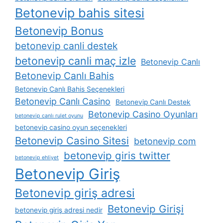
Betonevip bahis sitesi
Betonevip Bonus
betonevip canli destek
betonevip canli maç izle
Betonevip Canlı
Betonevip Canlı Bahis
Betonevip Canlı Bahis Seçenekleri
Betonevip Canlı Casino
Betonevip Canlı Destek
Betonevip Casino Oyunları
betonevip canlı rulet oyunu
betonevip casino oyun seçenekleri
Betonevip Casino Sitesi
betonevip com
betonevip giris twitter
betonevip ehliyet
Betonevip Giriş
Betonevip giriş adresi
Betonevip Girişi
betonevip giriş adresi nedir