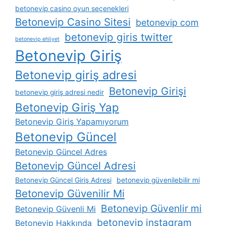
betonevip casino oyun seçenekleri
Betonevip Casino Sitesi
betonevip com
betonevip giris twitter
betonevip ehliyet
Betonevip Giriş
Betonevip giriş adresi
Betonevip Girişi
betonevip giriş adresi nedir
Betonevip Giriş Yap
Betonevip Giriş Yapamıyorum
Betonevip Güncel
Betonevip Güncel Adres
Betonevip Güncel Adresi
Betonevip Güncel Giriş Adresi
betonevip güvenilebilir mi
Betonevip Güvenilir Mi
Betonevip Güvenlir mi
Betonevip Güvenli Mi
betonevip instagram
Betonevip Hakkında