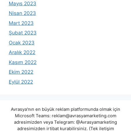
Mayıs 2023
Nisan 2023
Mart 2023
Şubat 2023
Ocak 2023
Aralık 2022
Kasım 2022
Ekim 2022
Eylül 2022
Avrasya'nın en büyük reklam platformunda olmak için
Microsoft Teams:
reklam@avrasyamarketing.com
adresimizden veya Telegram: @Avrasyamarketing
adresimizden irtibat kurabilirsiniz. (Tek iletişim