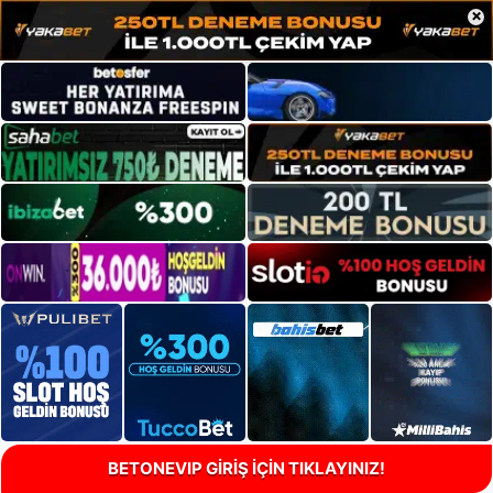
×
BETONEVIP GİRİŞ İÇİN TIKLAYINIZ!