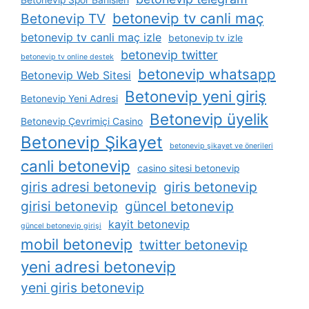
Betonevip Spor Bahisleri
betonevip tv canli maç
Betonevip TV
betonevip tv canli maç izle
betonevip tv izle
betonevip twitter
betonevip tv online destek
betonevip whatsapp
Betonevip Web Sitesi
Betonevip yeni giriş
Betonevip Yeni Adresi
Betonevip üyelik
Betonevip Çevrimiçi Casino
Betonevip Şikayet
betonevip şikayet ve önerileri
canli betonevip
casino sitesi betonevip
giris adresi betonevip
giris betonevip
girisi betonevip
güncel betonevip
kayit betonevip
güncel betonevip girişi
mobil betonevip
twitter betonevip
yeni adresi betonevip
yeni giris betonevip