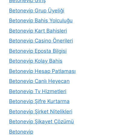
Betonevip Giriş
Betonevip Grup Üyeliği
Betonevip Bahis Yolculuğu
Betonevip Kart Bahisleri
Betonevip Casino Önerileri
Betonevip Eposta Bilgisi
Betonevip Kolay Bahis
Betonevip Hesap Patlaması
Betonevip Canlı Heyecan
Betonevip Tv Hizmetleri
Betonevip Şifre Kurtarma
Betonevip Şirket Nitelikleri
Betonevip Şikayet Çözümü
Betonevip