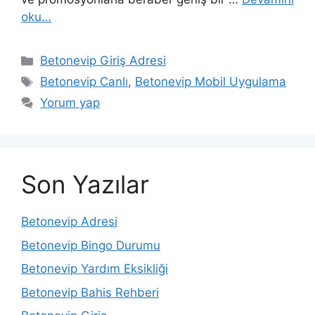
oku…
Kategoriler
Betonevip Giriş Adresi
Etiketler
Betonevip Canlı
,
Betonevip Mobil Uygulama
Yorum yap
Son Yazılar
Betonevip Adresi
Betonevip Bingo Durumu
Betonevip Yardım Eksikliği
Betonevip Bahis Rehberi