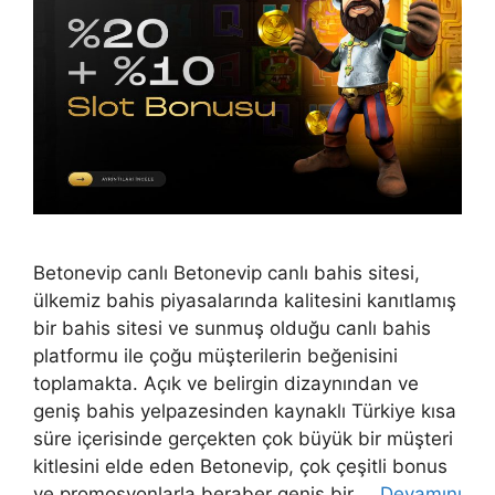
Betonevip canlı Betonevip canlı bahis sitesi,
ülkemiz bahis piyasalarında kalitesini kanıtlamış
bir bahis sitesi ve sunmuş olduğu canlı bahis
platformu ile çoğu müşterilerin beğenisini
toplamakta. Açık ve belirgin dizaynından ve
geniş bahis yelpazesinden kaynaklı Türkiye kısa
süre içerisinde gerçekten çok büyük bir müşteri
kitlesini elde eden Betonevip, çok çeşitli bonus
ve promosyonlarla beraber geniş bir …
Devamını