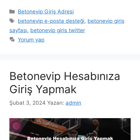
Kategoriler
Betonevip Giriş Adresi
Etiketler
betonevip e-posta desteği
,
betonevip giriş
sayfası
,
betonevip giris twitter
Yorum yap
Betonevip Hesabınıza
Giriş Yapmak
Şubat 3, 2024
Yazarı:
admin