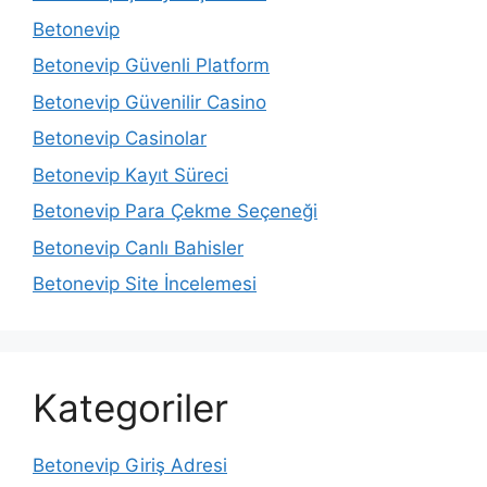
Betonevip
Betonevip Güvenli Platform
Betonevip Güvenilir Casino
Betonevip Casinolar
Betonevip Kayıt Süreci
Betonevip Para Çekme Seçeneği
Betonevip Canlı Bahisler
Betonevip Site İncelemesi
Kategoriler
Betonevip Giriş Adresi