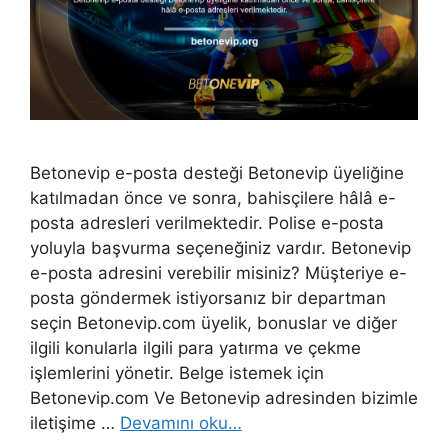
Betonevip e-posta desteği Betonevip üyeliğine
katılmadan önce ve sonra, bahisçilere hâlâ e-
posta adresleri verilmektedir. Polise e-posta
yoluyla başvurma seçeneğiniz vardır. Betonevip
e-posta adresini verebilir misiniz? Müşteriye e-
posta göndermek istiyorsanız bir departman
seçin Betonevip.com üyelik, bonuslar ve diğer
ilgili konularla ilgili para yatırma ve çekme
işlemlerini yönetir. Belge istemek için
Betonevip.com Ve Betonevip adresinden bizimle
iletişime …
Devamını oku…