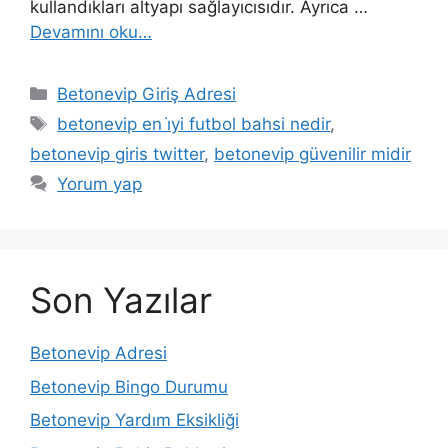
kullandıkları altyapı sağlayıcısıdır. Ayrıca …
Devamını oku…
Kategoriler
Betonevip Giriş Adresi
Etiketler
betonevip en i̇yi futbol bahsi nedir
,
betonevip giris twitter
,
betonevip güvenilir midir
Yorum yap
Son Yazılar
Betonevip Adresi
Betonevip Bingo Durumu
Betonevip Yardım Eksikliği