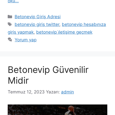
oku…
Kategoriler
Betonevip Giriş Adresi
Etiketler
betonevip giris twitter
,
betonevip hesabınıza
giriş yapmak
,
betonevip i̇letişime geçmek
Yorum yap
Betonevip Güvenilir
Midir
Temmuz 12, 2023
Yazarı:
admin