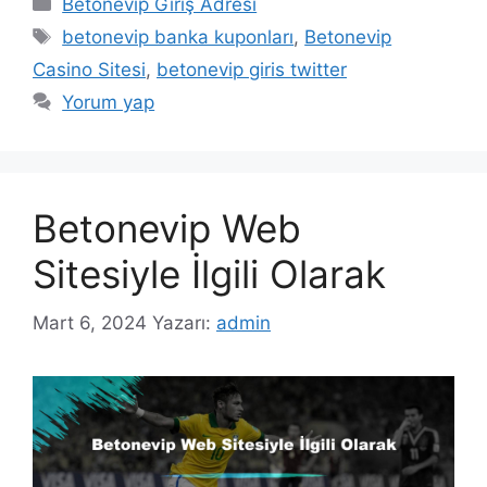
Kategoriler
Betonevip Giriş Adresi
Etiketler
betonevip banka kuponları
,
Betonevip
Casino Sitesi
,
betonevip giris twitter
Yorum yap
Betonevip Web
Sitesiyle İlgili Olarak
Mart 6, 2024
Yazarı:
admin