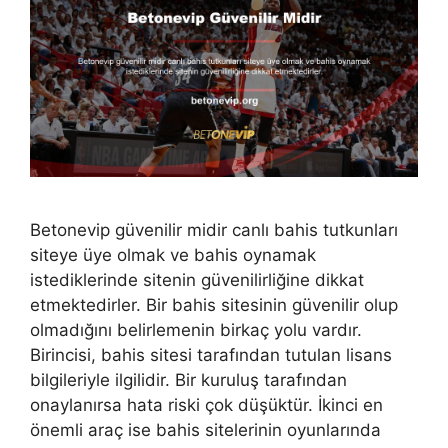
Betonevip güvenilir midir canlı bahis tutkunları
siteye üye olmak ve bahis oynamak
istediklerinde sitenin güvenilirliğine dikkat
etmektedirler. Bir bahis sitesinin güvenilir olup
olmadığını belirlemenin birkaç yolu vardır.
Birincisi, bahis sitesi tarafından tutulan lisans
bilgileriyle ilgilidir. Bir kuruluş tarafından
onaylanırsa hata riski çok düşüktür. İkinci en
önemli araç ise bahis sitelerinin oyunlarında