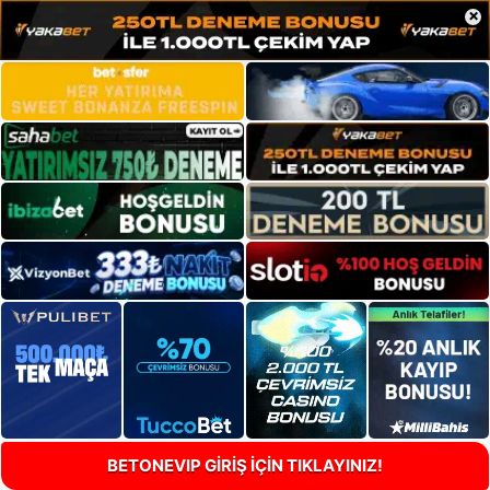
×
BETONEVIP GİRİŞ İÇİN TIKLAYINIZ!