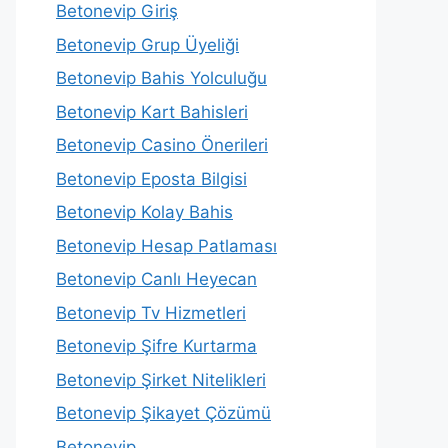
Betonevip Giriş
Betonevip Grup Üyeliği
Betonevip Bahis Yolculuğu
Betonevip Kart Bahisleri
Betonevip Casino Önerileri
Betonevip Eposta Bilgisi
Betonevip Kolay Bahis
Betonevip Hesap Patlaması
Betonevip Canlı Heyecan
Betonevip Tv Hizmetleri
Betonevip Şifre Kurtarma
Betonevip Şirket Nitelikleri
Betonevip Şikayet Çözümü
Betonevip