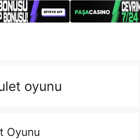
rulet oyunu
et Oyunu