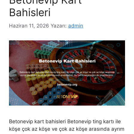
Bahisleri
Haziran 11, 2026
Yazarı:
admin
Betonevip kart bahisleri Betonevip ting kartı ile
köşe çok az köşe ve çok az köşe arasında ayrım