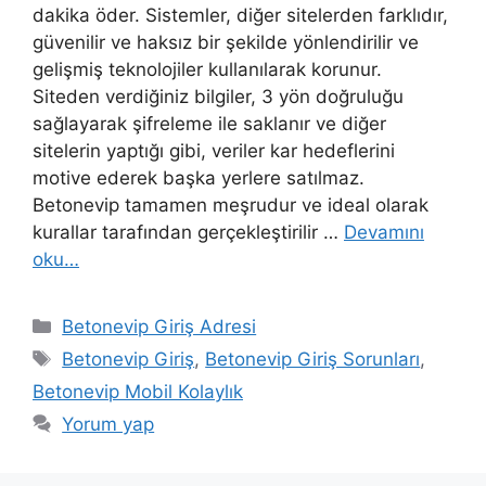
dakika öder. Sistemler, diğer sitelerden farklıdır,
güvenilir ve haksız bir şekilde yönlendirilir ve
gelişmiş teknolojiler kullanılarak korunur.
Siteden verdiğiniz bilgiler, 3 yön doğruluğu
sağlayarak şifreleme ile saklanır ve diğer
sitelerin yaptığı gibi, veriler kar hedeflerini
motive ederek başka yerlere satılmaz.
Betonevip tamamen meşrudur ve ideal olarak
kurallar tarafından gerçekleştirilir …
Devamını
oku…
Kategoriler
Betonevip Giriş Adresi
Etiketler
Betonevip Giriş
,
Betonevip Giriş Sorunları
,
Betonevip Mobil Kolaylık
Yorum yap