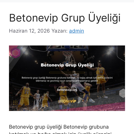
Betonevip Grup Üyeliği
Haziran 12, 2026
Yazarı:
admin
Betonevip grup üyeliği Betonevip grubuna