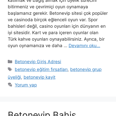
katılmak ve bağış almak için üyelik sürecini
bitirmeniz ve çevrimiçi oyun oynamaya
başlamanız gerekir. Betonevip sitesi çok popüler
ve casinoda birçok eğlenceli oyun var. Spor
bahisleri değil, casino oyunları için dünyanın en
iyi sitesidir. Kart ve para içeren oyunlar olan
Türk kahve oyunları oynayabilirsiniz. Ayrıca, bir
oyun oynamanıza ve daha …
Devamını oku…
Kategoriler
Betonevip Giriş Adresi
Etiketler
betonevip eğitim fırsatları
,
betonevip grup
üyeliği
,
betonevip kayit
Yorum yap
Betonevip Bahis