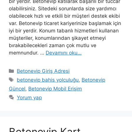
bir yerdir. Betonevip katılarak başarılı bir tüccar
olabilirsiniz. Sitedeki sorunlarda size yardımcı
olabilecek hızlı ve etkili bir müşteri destek ekibi
var. Betonevip ticaret kariyerinize başlamak için
iyi bir yerdir. Konum tabanlı hizmetleri kullanan
müşteriler, konumlarından şikayet etmeyi
bırakabilecekleri zaman çok mutlu ve
memnundur. …
Devamını oku…
Kategoriler
Betonevip Giriş Adresi
Etiketler
betonevip bahis yolculuğu
,
Betonevip
Güncel
,
Betonevip Mobil Erişim
Yorum yap
Betonevip Kart