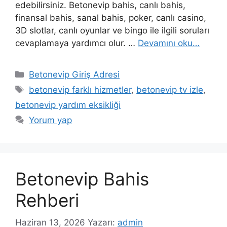
edebilirsiniz. Betonevip bahis, canlı bahis,
finansal bahis, sanal bahis, poker, canlı casino,
3D slotlar, canlı oyunlar ve bingo ile ilgili soruları
cevaplamaya yardımcı olur. …
Devamını oku…
Kategoriler
Betonevip Giriş Adresi
Etiketler
betonevip farklı hizmetler
,
betonevip tv izle
,
betonevip yardım eksikliği
Yorum yap
Betonevip Bahis
Rehberi
Haziran 13, 2026
Yazarı:
admin