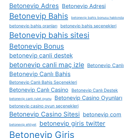
Betonevip Adres
Betonevip Adresi
Betonevip Bahis
betonevip bahis bonusu hakkında
betonevip bahis oranları
betonevip bahis seçenekleri
Betonevip bahis sitesi
Betonevip Bonus
betonevip canli destek
betonevip canli maç izle
Betonevip Canlı
Betonevip Canlı Bahis
Betonevip Canlı Bahis Seçenekleri
Betonevip Canlı Casino
Betonevip Canlı Destek
Betonevip Casino Oyunları
betonevip canlı rulet oyunu
betonevip casino oyun seçenekleri
Betonevip Casino Sitesi
betonevip com
betonevip giris twitter
betonevip ehliyet
Betonevip Giriş