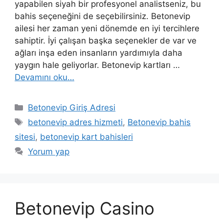
yapabilen siyah bir profesyonel analistseniz, bu
bahis seçeneğini de seçebilirsiniz. Betonevip
ailesi her zaman yeni dönemde en iyi tercihlere
sahiptir. İyi çalışan başka seçenekler de var ve
ağları inşa eden insanların yardımıyla daha
yaygın hale geliyorlar. Betonevip kartları …
Devamını oku…
Kategoriler
Betonevip Giriş Adresi
Etiketler
betonevip adres hizmeti
,
Betonevip bahis
sitesi
,
betonevip kart bahisleri
Yorum yap
Betonevip Casino