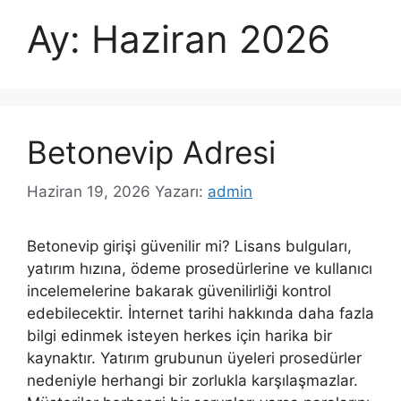
Ay:
Haziran 2026
Betonevip Adresi
Haziran 19, 2026
Yazarı:
admin
Betonevip girişi güvenilir mi? Lisans bulguları,
yatırım hızına, ödeme prosedürlerine ve kullanıcı
incelemelerine bakarak güvenilirliği kontrol
edebilecektir. İnternet tarihi hakkında daha fazla
bilgi edinmek isteyen herkes için harika bir
kaynaktır. Yatırım grubunun üyeleri prosedürler
nedeniyle herhangi bir zorlukla karşılaşmazlar.