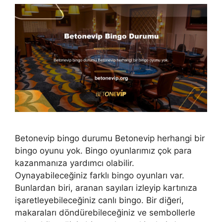
Betonevip bingo durumu Betonevip herhangi bir
bingo oyunu yok. Bingo oyunlarımız çok para
kazanmanıza yardımcı olabilir.
Oynayabileceğiniz farklı bingo oyunları var.
Bunlardan biri, aranan sayıları izleyip kartınıza
işaretleyebileceğiniz canlı bingo. Bir diğeri,
makaraları döndürebileceğiniz ve sembollerle