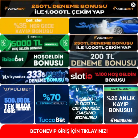
×
BETONEVIP GİRİŞ İÇİN TIKLAYINIZ!