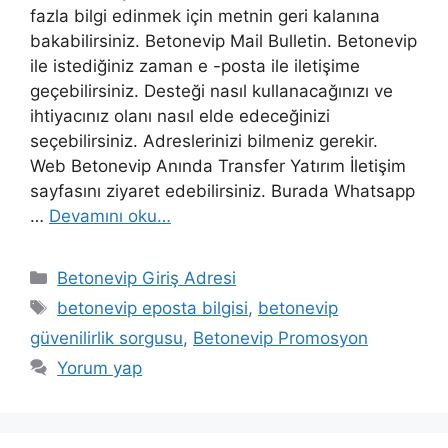
fazla bilgi edinmek için metnin geri kalanına
bakabilirsiniz. Betonevip Mail Bulletin. Betonevip
ile istediğiniz zaman e -posta ile iletişime
geçebilirsiniz. Desteği nasıl kullanacağınızı ve
ihtiyacınız olanı nasıl elde edeceğinizi
seçebilirsiniz. Adreslerinizi bilmeniz gerekir.
Web Betonevip Anında Transfer Yatırım İletişim
sayfasını ziyaret edebilirsiniz. Burada Whatsapp
…
Devamını oku…
Kategoriler
Betonevip Giriş Adresi
Etiketler
betonevip eposta bilgisi
,
betonevip
güvenilirlik sorgusu
,
Betonevip Promosyon
Yorum yap