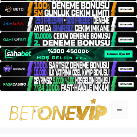
İçeriğe
atla
Menü