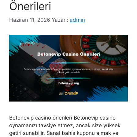
Önerileri
Haziran 11, 2026
Yazarı:
admin
Betonevip casino önerileri Betonevip casino
oynamanızı tavsiye etmez, ancak size yüksek
getiri sunabilir. Sanal bahis kuponu almak ve