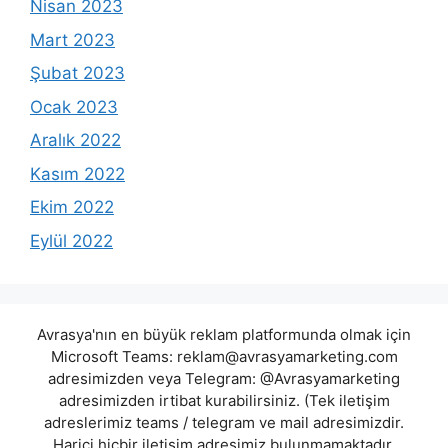
Nisan 2023
Mart 2023
Şubat 2023
Ocak 2023
Aralık 2022
Kasım 2022
Ekim 2022
Eylül 2022
Avrasya'nın en büyük reklam platformunda olmak için
Microsoft Teams:
reklam@avrasyamarketing.com
adresimizden veya Telegram: @Avrasyamarketing
adresimizden irtibat kurabilirsiniz. (Tek iletişim
adreslerimiz teams / telegram ve mail adresimizdir.
Harici hiçbir iletişim adresimiz bulunmamaktadır.