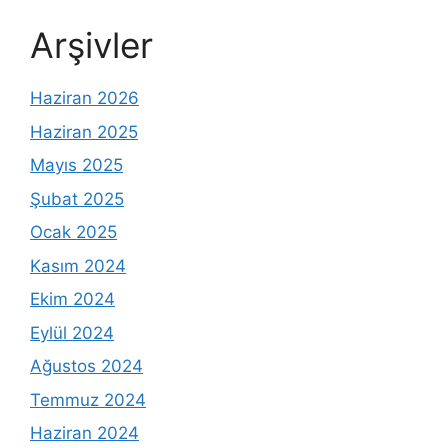
Arşivler
Haziran 2026
Haziran 2025
Mayıs 2025
Şubat 2025
Ocak 2025
Kasım 2024
Ekim 2024
Eylül 2024
Ağustos 2024
Temmuz 2024
Haziran 2024