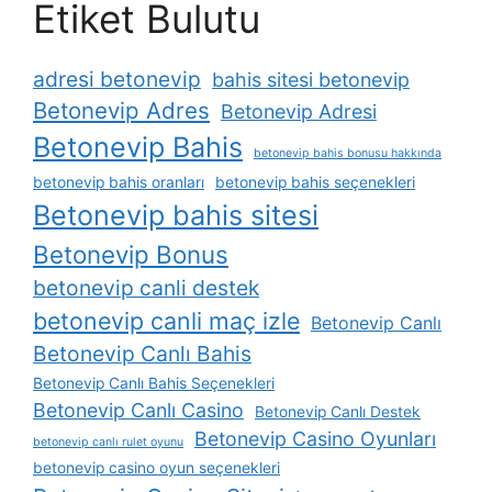
Etiket Bulutu
adresi betonevip
bahis sitesi betonevip
Betonevip Adres
Betonevip Adresi
Betonevip Bahis
betonevip bahis bonusu hakkında
betonevip bahis oranları
betonevip bahis seçenekleri
Betonevip bahis sitesi
Betonevip Bonus
betonevip canli destek
betonevip canli maç izle
Betonevip Canlı
Betonevip Canlı Bahis
Betonevip Canlı Bahis Seçenekleri
Betonevip Canlı Casino
Betonevip Canlı Destek
Betonevip Casino Oyunları
betonevip canlı rulet oyunu
betonevip casino oyun seçenekleri