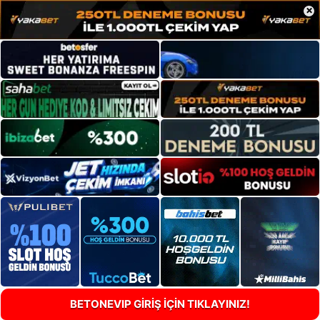
×
BETONEVIP GİRİŞ İÇİN TIKLAYINIZ!