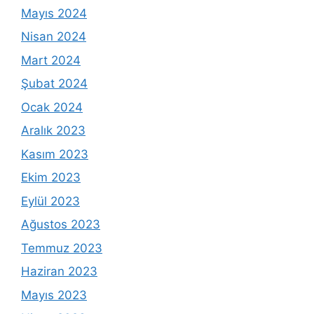
Mayıs 2024
Nisan 2024
Mart 2024
Şubat 2024
Ocak 2024
Aralık 2023
Kasım 2023
Ekim 2023
Eylül 2023
Ağustos 2023
Temmuz 2023
Haziran 2023
Mayıs 2023