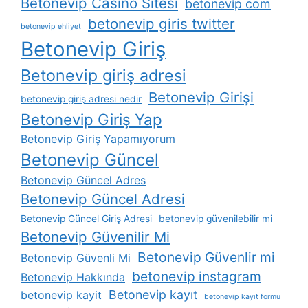
Betonevip Casino Sitesi
betonevip com
betonevip giris twitter
betonevip ehliyet
Betonevip Giriş
Betonevip giriş adresi
Betonevip Girişi
betonevip giriş adresi nedir
Betonevip Giriş Yap
Betonevip Giriş Yapamıyorum
Betonevip Güncel
Betonevip Güncel Adres
Betonevip Güncel Adresi
Betonevip Güncel Giriş Adresi
betonevip güvenilebilir mi
Betonevip Güvenilir Mi
Betonevip Güvenlir mi
Betonevip Güvenli Mi
betonevip instagram
Betonevip Hakkında
Betonevip kayıt
betonevip kayit
betonevip kayıt formu