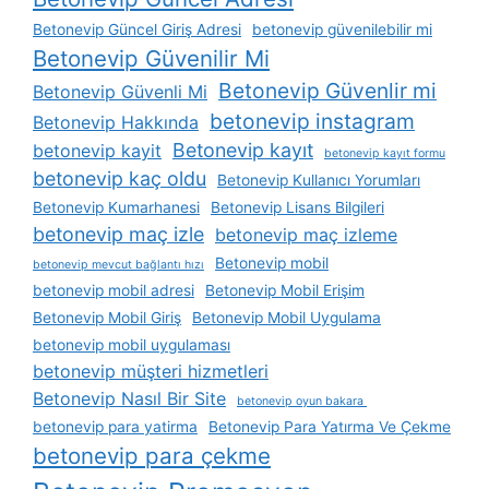
Betonevip Güncel Giriş Adresi
betonevip güvenilebilir mi
Betonevip Güvenilir Mi
Betonevip Güvenlir mi
Betonevip Güvenli Mi
betonevip instagram
Betonevip Hakkında
Betonevip kayıt
betonevip kayit
betonevip kayıt formu
betonevip kaç oldu
Betonevip Kullanıcı Yorumları
Betonevip Kumarhanesi
Betonevip Lisans Bilgileri
betonevip maç izle
betonevip maç izleme
Betonevip mobil
betonevip mevcut bağlantı hızı
betonevip mobil adresi
Betonevip Mobil Erişim
Betonevip Mobil Giriş
Betonevip Mobil Uygulama
betonevip mobil uygulaması
betonevip müşteri hizmetleri
Betonevip Nasıl Bir Site
betonevip oyun bakara
betonevip para yatirma
Betonevip Para Yatırma Ve Çekme
betonevip para çekme