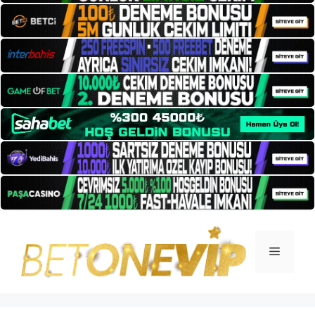
İçeriğe
atla
Menü