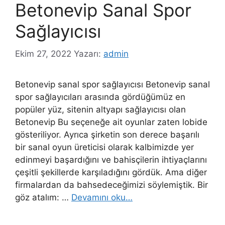
Betonevip Sanal Spor
Sağlayıcısı
Ekim 27, 2022
Yazarı:
admin
Betonevip sanal spor sağlayıcısı Betonevip sanal
spor sağlayıcıları arasında gördüğümüz en
popüler yüz, sitenin altyapı sağlayıcısı olan
Betonevip Bu seçeneğe ait oyunlar zaten lobide
gösteriliyor. Ayrıca şirketin son derece başarılı
bir sanal oyun üreticisi olarak kalbimizde yer
edinmeyi başardığını ve bahisçilerin ihtiyaçlarını
çeşitli şekillerde karşıladığını gördük. Ama diğer
firmalardan da bahsedeceğimizi söylemiştik. Bir
göz atalım: …
Devamını oku…