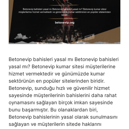
Betonevip bahisleri yasal mı Betonevip bahisleri
yasal mı? Betonevip kumar sitesi müşterilerine
hizmet vermektedir ve günümüzde kumar
sektörünün en popüler sitelerinden biridir.
Betonevip, sunduğu hızlı ve güvenilir hizmet
sayesinde müşterilerinin bahislerini daha rahat
oynamasını sağlayan birçok imkan sayesinde
bunu başarmıştır. Bu olanaklardan biri,
Betonevip bahislerinin yasal olarak sunulmasını
sağlayan ve müşterilerin sitede haklarını