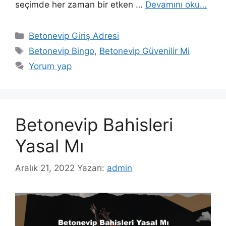
seçimde her zaman bir etken …
Devamını oku…
Kategoriler
Betonevip Giriş Adresi
Etiketler
Betonevip Bingo
,
Betonevip Güvenilir Mi
Yorum yap
Betonevip Bahisleri
Yasal Mı
Aralık 21, 2022
Yazarı:
admin