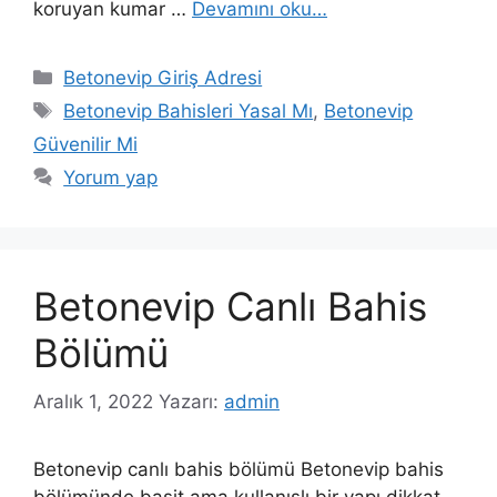
koruyan kumar …
Devamını oku…
Kategoriler
Betonevip Giriş Adresi
Etiketler
Betonevip Bahisleri Yasal Mı
,
Betonevip
Güvenilir Mi
Yorum yap
Betonevip Canlı Bahis
Bölümü
Aralık 1, 2022
Yazarı:
admin
Betonevip canlı bahis bölümü Betonevip bahis