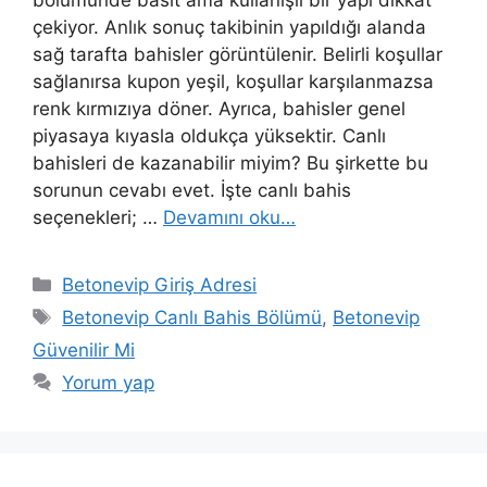
bölümünde basit ama kullanışlı bir yapı dikkat
çekiyor. Anlık sonuç takibinin yapıldığı alanda
sağ tarafta bahisler görüntülenir. Belirli koşullar
sağlanırsa kupon yeşil, koşullar karşılanmazsa
renk kırmızıya döner. Ayrıca, bahisler genel
piyasaya kıyasla oldukça yüksektir. Canlı
bahisleri de kazanabilir miyim? Bu şirkette bu
sorunun cevabı evet. İşte canlı bahis
seçenekleri; …
Devamını oku…
Kategoriler
Betonevip Giriş Adresi
Etiketler
Betonevip Canlı Bahis Bölümü
,
Betonevip
Güvenilir Mi
Yorum yap