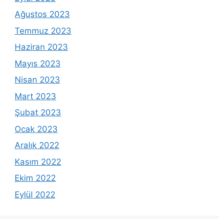
Ağustos 2023
Temmuz 2023
Haziran 2023
Mayıs 2023
Nisan 2023
Mart 2023
Şubat 2023
Ocak 2023
Aralık 2022
Kasım 2022
Ekim 2022
Eylül 2022