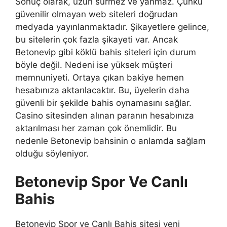
Sonuç olarak, uzun sürmez ve yanmaz. Çünkü
güvenilir olmayan web siteleri doğrudan
medyada yayınlanmaktadır. Şikayetlere gelince,
bu sitelerin çok fazla şikayeti var. Ancak
Betonevip gibi köklü bahis siteleri için durum
böyle değil. Nedeni ise yüksek müşteri
memnuniyeti. Ortaya çıkan bakiye hemen
hesabınıza aktarılacaktır. Bu, üyelerin daha
güvenli bir şekilde bahis oynamasını sağlar.
Casino sitesinden alınan paranın hesabınıza
aktarılması her zaman çok önemlidir. Bu
nedenle Betonevip bahsinin o anlamda sağlam
olduğu söyleniyor.
Betonevip Spor Ve Canlı
Bahis
Betonevip Spor ve Canlı Bahis sitesi yeni