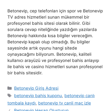
Betonevip, cep telefonları için spor ve Betonevip
TV adres hizmetleri sunan mükemmel bir
profesyonel bahis sitesi olarak bilinir. Gibi
sorulara cevap niteliğinde yazdığım yazılarda
Betonevip hakkında kısa bilgiler vereceğim.
Betonevip kapalı olup olmadığı. Bu bilgiler
sayesinde artık oyunu hangi sitede
oynayacağımı biliyorum. Betonevip, kaliteli
kullanıcı arayüzü ve profesyonel bahis anlayışı
ile bahis ve casino hizmetleri sunan profesyonel
bir bahis sitesidir.
Kategoriler
Betonevip Giriş Adresi
Etiketler
betonevip bahis kuponu
,
betonevip canlı
tombala kaydı
,
betonevip tv canli maç izle
Yazı
Betonevip Hesap Oluşturun