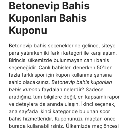
Betonevip Bahis
Kuponları Bahis
Kuponu
Betonevip bahis seçeneklerine gelince, siteye
para yatırırken iki farklı kategori ile karşılaştım.
Birincisi ülkemizde bulunmayan canlı bahis
seçeneğidir. Canlı bahisleri denerken 50’den
fazla farklı spor için kupon kullanma şansına
sahip olacaksınız.
Betonevip bahis kuponları
bahis kuponu
faydaları nelerdir? Sadece
aradığınız tüm bilgilere değil, en kapsamlı rapor
ve detaylara da anında ulaşın. İkinci seçenek,
ana sayfada ikinci kategoride bulunan spor
bahis hizmetleridir. Kuponunuzu maçtan önce
burada kullanabilirsiniz. Ülkemizde maç öncesi