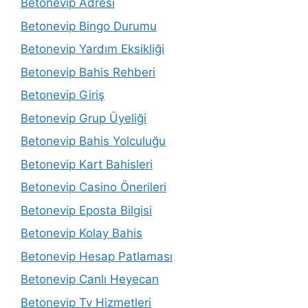
Betonevip Adresi
Betonevip Bingo Durumu
Betonevip Yardım Eksikliği
Betonevip Bahis Rehberi
Betonevip Giriş
Betonevip Grup Üyeliği
Betonevip Bahis Yolculuğu
Betonevip Kart Bahisleri
Betonevip Casino Önerileri
Betonevip Eposta Bilgisi
Betonevip Kolay Bahis
Betonevip Hesap Patlaması
Betonevip Canlı Heyecan
Betonevip Tv Hizmetleri