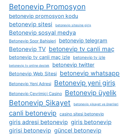
Betonevip Promosyon
betonevip promosyon kodu
betonevip sitesi
betonevip sitesine giriş
Betonevip sosyal medya
betonevip telegram
Betonevip Spor Bahisleri
betonevip tv canli maç
Betonevip TV
betonevip tv canli maç izle
betonevip tv izle
betonevip twitter
betonevip tv online destek
betonevip whatsapp
Betonevip Web Sitesi
Betonevip yeni giriş
Betonevip Yeni Adresi
Betonevip üyelik
Betonevip Çevrimiçi Casino
Betonevip Şikayet
betonevip şikayet ve önerileri
canli betonevip
casino sitesi betonevip
giris adresi betonevip
giris betonevip
girisi betonevip
güncel betonevip