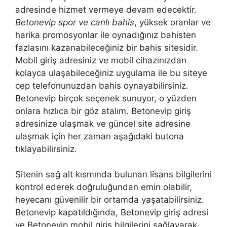
adresinde hizmet vermeye devam edecektir.
Betonevip spor ve canlı bahis
, yüksek oranlar ve
harika promosyonlar ile oynadığınız bahisten
fazlasını kazanabileceğiniz bir bahis sitesidir.
Mobil giriş adresiniz ve mobil cihazınızdan
kolayca ulaşabileceğiniz uygulama ile bu siteye
cep telefonunuzdan bahis oynayabilirsiniz.
Betonevip birçok seçenek sunuyor, o yüzden
onlara hızlıca bir göz atalım. Betonevip giriş
adresinize ulaşmak ve güncel site adresine
ulaşmak için her zaman aşağıdaki butona
tıklayabilirsiniz.
Sitenin sağ alt kısmında bulunan lisans bilgilerini
kontrol ederek doğruluğundan emin olabilir,
heyecanı güvenilir bir ortamda yaşatabilirsiniz.
Betonevip kapatıldığında, Betonevip giriş adresi
ve Betonevip mobil giriş bilgilerini sağlayarak,