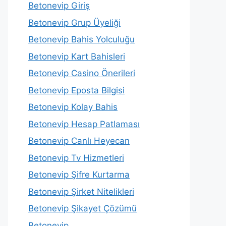
Betonevip Giriş
Betonevip Grup Üyeliği
Betonevip Bahis Yolculuğu
Betonevip Kart Bahisleri
Betonevip Casino Önerileri
Betonevip Eposta Bilgisi
Betonevip Kolay Bahis
Betonevip Hesap Patlaması
Betonevip Canlı Heyecan
Betonevip Tv Hizmetleri
Betonevip Şifre Kurtarma
Betonevip Şirket Nitelikleri
Betonevip Şikayet Çözümü
Betonevip