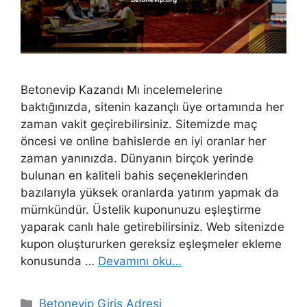
Betonevip Kazandı Mı incelemelerine
baktığınızda, sitenin kazançlı üye ortamında her
zaman vakit geçirebilirsiniz. Sitemizde maç
öncesi ve online bahislerde en iyi oranlar her
zaman yanınızda. Dünyanın birçok yerinde
bulunan en kaliteli bahis seçeneklerinden
bazılarıyla yüksek oranlarda yatırım yapmak da
mümkündür. Üstelik kuponunuzu eşleştirme
yaparak canlı hale getirebilirsiniz. Web sitenizde
kupon oluştururken gereksiz eşleşmeler ekleme
konusunda …
Devamını oku…
Kategoriler
Betonevip Giriş Adresi