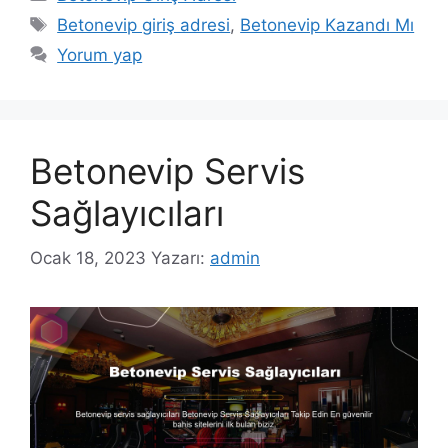
Etiketler
Betonevip giriş adresi
,
Betonevip Kazandı Mı
Yorum yap
Betonevip Servis
Sağlayıcıları
Ocak 18, 2023
Yazarı:
admin