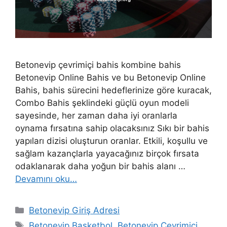
Betonevip çevrimiçi bahis kombine bahis
Betonevip Online Bahis ve bu Betonevip Online
Bahis, bahis sürecini hedeflerinize göre kuracak,
Combo Bahis şeklindeki güçlü oyun modeli
sayesinde, her zaman daha iyi oranlarla
oynama fırsatına sahip olacaksınız Sıkı bir bahis
yapıları dizisi oluşturun oranlar. Etkili, koşullu ve
sağlam kazançlarla yayacağınız birçok fırsata
odaklanarak daha yoğun bir bahis alanı …
Devamını oku…
Kategoriler
Betonevip Giriş Adresi
Etiketler
Betonevip Basketbol
,
Betonevip Çevrimiçi