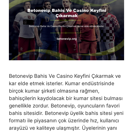
Betonevip Bahis Ve Casino Keyfini Çıkarmak ve
kar elde etmek isterler. Kumar endüstrisinde
birçok kumar şirketi olmasına rağmen,
bahisçilerin kaydolacak bir kumar sitesi bulması
genellikle zordur. Betonevip, oyuncuların favori
bahis sitesidir. Betonevip üyelik bahis sitesi yeni
formatı ile piyasanın çok üzerinde hız, kullanıcı
arayüzü ve kaliteye ulaşmıştır. Üyelerinin yanı