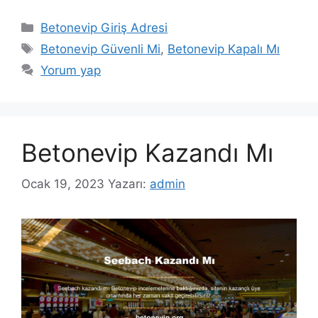
Kategoriler
Betonevip Giriş Adresi
Etiketler
Betonevip Güvenli Mi
,
Betonevip Kapalı Mı
Yorum yap
Betonevip Kazandı Mı
Ocak 19, 2023
Yazarı:
admin