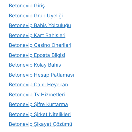
Betonevip Giriş
Betonevip Grup Üyeliği
Betonevip Bahis Yolculuğu
Betonevip Kart Bahisleri
Betonevip Casino Önerileri
Betonevip Eposta Bilgisi
Betonevip Kolay Bahis
Betonevip Hesap Patlaması
Betonevip Canlı Heyecan
Betonevip Tv Hizmetleri
Betonevip Şifre Kurtarma
Betonevip Şirket Nitelikleri
Betonevip Şikayet Çözümü