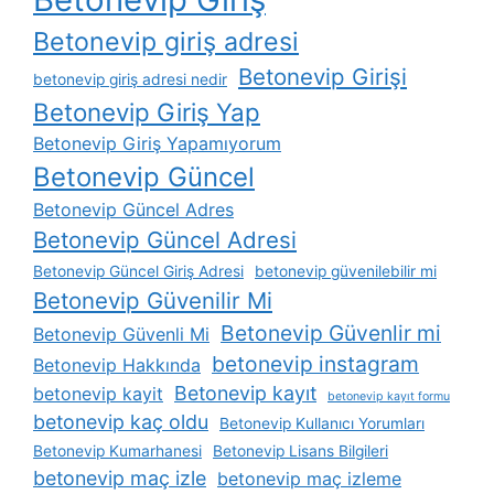
Betonevip giriş adresi
Betonevip Girişi
betonevip giriş adresi nedir
Betonevip Giriş Yap
Betonevip Giriş Yapamıyorum
Betonevip Güncel
Betonevip Güncel Adres
Betonevip Güncel Adresi
Betonevip Güncel Giriş Adresi
betonevip güvenilebilir mi
Betonevip Güvenilir Mi
Betonevip Güvenlir mi
Betonevip Güvenli Mi
betonevip instagram
Betonevip Hakkında
Betonevip kayıt
betonevip kayit
betonevip kayıt formu
betonevip kaç oldu
Betonevip Kullanıcı Yorumları
Betonevip Kumarhanesi
Betonevip Lisans Bilgileri
betonevip maç izle
betonevip maç izleme