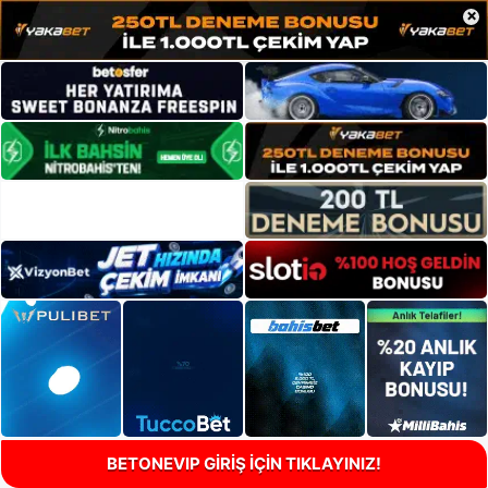
×
BETONEVIP GİRİŞ İÇİN TIKLAYINIZ!