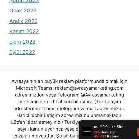
Şubat 2023
Ocak 2023
Aralık 2022
Kasım 2022
Ekim 2022
Eylül 2022
Avrasya'nın en büyük reklam platformunda olmak için
Microsoft Teams:
reklam@avrasyamarketing.com
adresimizden veya Telegram: @Avrasyamarketing
adresimizden irtibat kurabilirsiniz. (Tek iletişim
adreslerimiz teams / telegram ve mail adresimizdir.
Harici hiçbir iletişim adresimiz bulunmamaktadır.
Lütfen itibar etmeyiniz.) Türkiye yasalarına göre 7258
sayılı kanun uyarınca yasa dışı bahis oynamanın
cezaları mevcuttur. Şu an bulunduğunuz site hiç bir