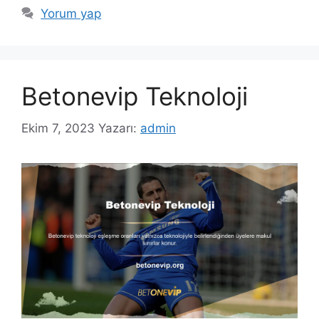
Yorum yap
Betonevip Teknoloji
Ekim 7, 2023
Yazarı:
admin