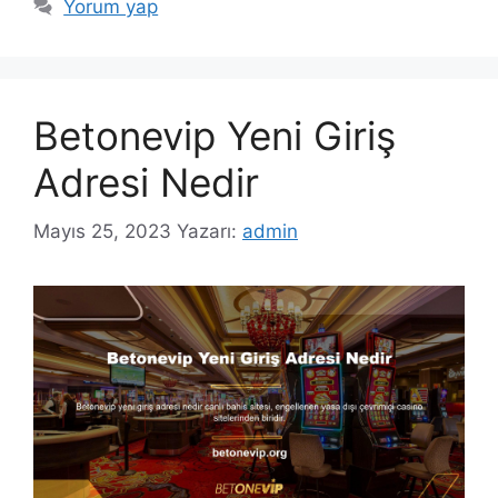
Yorum yap
Betonevip Yeni Giriş
Adresi Nedir
Mayıs 25, 2023
Yazarı:
admin