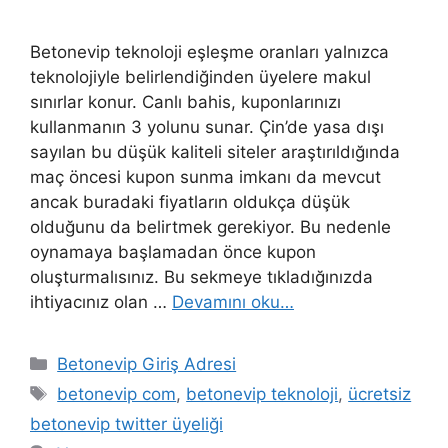
Betonevip teknoloji eşleşme oranları yalnızca
teknolojiyle belirlendiğinden üyelere makul
sınırlar konur. Canlı bahis, kuponlarınızı
kullanmanın 3 yolunu sunar. Çin’de yasa dışı
sayılan bu düşük kaliteli siteler araştırıldığında
maç öncesi kupon sunma imkanı da mevcut
ancak buradaki fiyatların oldukça düşük
olduğunu da belirtmek gerekiyor. Bu nedenle
oynamaya başlamadan önce kupon
oluşturmalısınız. Bu sekmeye tıkladığınızda
ihtiyacınız olan …
Devamını oku…
Kategoriler
Betonevip Giriş Adresi
Etiketler
betonevip com
,
betonevip teknoloji
,
ücretsiz
betonevip twitter üyeliği