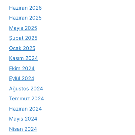
Haziran 2026
Haziran 2025
Mayıs 2025
Şubat 2025
Ocak 2025
Kasım 2024
Ekim 2024
Eylül 2024
Ağustos 2024
Temmuz 2024
Haziran 2024
Mayıs 2024
Nisan 2024