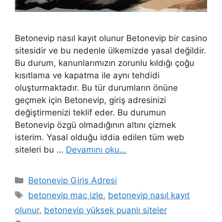
Betonevip nasıl kayıt olunur Betonevip bir casino
sitesidir ve bu nedenle ülkemizde yasal değildir.
Bu durum, kanunlarımızın zorunlu kıldığı çoğu
kısıtlama ve kapatma ile aynı tehdidi
oluşturmaktadır. Bu tür durumların önüne
geçmek için Betonevip, giriş adresinizi
değiştirmenizi teklif eder. Bu durumun
Betonevip özgü olmadığının altını çizmek
isterim. Yasal olduğu iddia edilen tüm web
siteleri bu …
Devamını oku…
Kategoriler
Betonevip Giriş Adresi
Etiketler
betonevip maç izle
,
betonevip nasıl kayıt
olunur
,
betonevip yüksek puanlı siteler