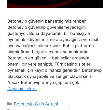
Betonevip güvenin bahsettiğimiz rehber
Betonevip güvenilip güvenilemeyeceğini
gösteriyor. Buna dayanarak, bir bahisçiyle
oynamak istiyorsanız ne arayacağınızı ve nasıl
oynayacağınızı bileceksiniz. Bahis platformu
olarak firma birçok seçenek sunmaktadır.
Betonevip en güvenilir bahisçiler arasında
önemli bir yere sahiptir. Türk casino siteleri
oynamak için kayıt olmanızı gerektirir. Betonevip
blackjack oynayabilir ve zengin olabilirsiniz.
Ancak Betonevip dünya çapında çok …
Devamını oku…
Kategoriler
Betonevip Giriş Adresi