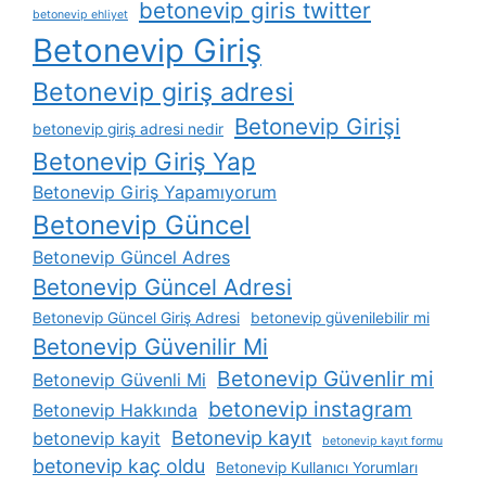
betonevip giris twitter
betonevip ehliyet
Betonevip Giriş
Betonevip giriş adresi
Betonevip Girişi
betonevip giriş adresi nedir
Betonevip Giriş Yap
Betonevip Giriş Yapamıyorum
Betonevip Güncel
Betonevip Güncel Adres
Betonevip Güncel Adresi
Betonevip Güncel Giriş Adresi
betonevip güvenilebilir mi
Betonevip Güvenilir Mi
Betonevip Güvenlir mi
Betonevip Güvenli Mi
betonevip instagram
Betonevip Hakkında
Betonevip kayıt
betonevip kayit
betonevip kayıt formu
betonevip kaç oldu
Betonevip Kullanıcı Yorumları