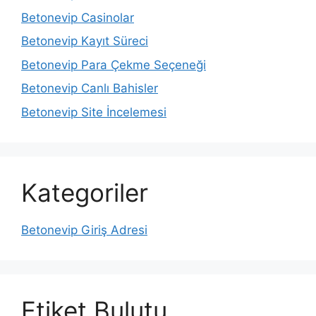
Betonevip Casinolar
Betonevip Kayıt Süreci
Betonevip Para Çekme Seçeneği
Betonevip Canlı Bahisler
Betonevip Site İncelemesi
Kategoriler
Betonevip Giriş Adresi
Etiket Bulutu