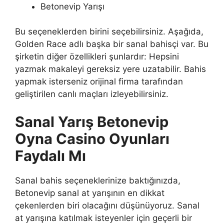
Betonevip Yarışı
Bu seçeneklerden birini seçebilirsiniz. Aşağıda,
Golden Race adlı başka bir sanal bahisçi var. Bu
şirketin diğer özellikleri şunlardır: Hepsini
yazmak makaleyi gereksiz yere uzatabilir. Bahis
yapmak isterseniz orijinal firma tarafından
geliştirilen canlı maçları izleyebilirsiniz.
Sanal Yarış Betonevip
Oyna Casino Oyunları
Faydalı Mı
Sanal bahis seçeneklerinize baktığınızda,
Betonevip sanal at yarışının en dikkat
çekenlerden biri olacağını düşünüyoruz. Sanal
at yarışına katılmak isteyenler için geçerli bir