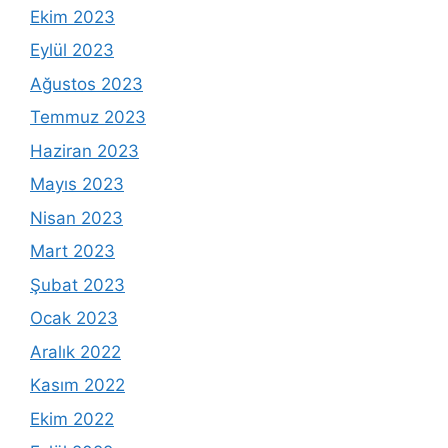
Ekim 2023
Eylül 2023
Ağustos 2023
Temmuz 2023
Haziran 2023
Mayıs 2023
Nisan 2023
Mart 2023
Şubat 2023
Ocak 2023
Aralık 2022
Kasım 2022
Ekim 2022