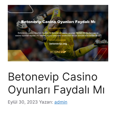
Betonevip Casino
Oyunları Faydalı Mı
Eylül 30, 2023
Yazarı:
admin