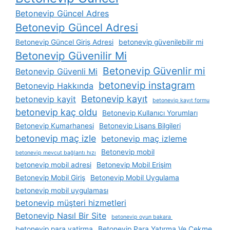
Betonevip Güncel Adres
Betonevip Güncel Adresi
Betonevip Güncel Giriş Adresi
betonevip güvenilebilir mi
Betonevip Güvenilir Mi
Betonevip Güvenlir mi
Betonevip Güvenli Mi
betonevip instagram
Betonevip Hakkında
Betonevip kayıt
betonevip kayit
betonevip kayıt formu
betonevip kaç oldu
Betonevip Kullanıcı Yorumları
Betonevip Kumarhanesi
Betonevip Lisans Bilgileri
betonevip maç izle
betonevip maç izleme
Betonevip mobil
betonevip mevcut bağlantı hızı
betonevip mobil adresi
Betonevip Mobil Erişim
Betonevip Mobil Giriş
Betonevip Mobil Uygulama
betonevip mobil uygulaması
betonevip müşteri hizmetleri
Betonevip Nasıl Bir Site
betonevip oyun bakara
betonevip para yatirma
Betonevip Para Yatırma Ve Çekme