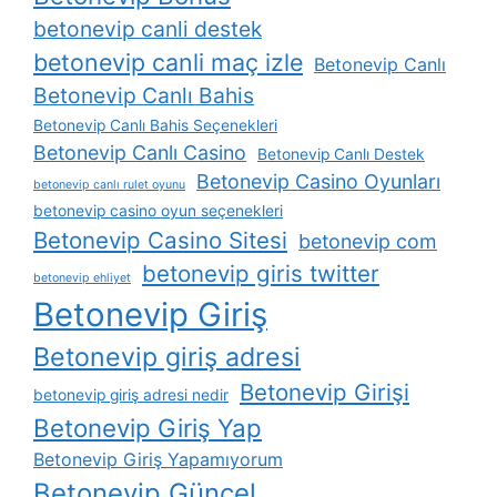
betonevip canli destek
betonevip canli maç izle
Betonevip Canlı
Betonevip Canlı Bahis
Betonevip Canlı Bahis Seçenekleri
Betonevip Canlı Casino
Betonevip Canlı Destek
Betonevip Casino Oyunları
betonevip canlı rulet oyunu
betonevip casino oyun seçenekleri
Betonevip Casino Sitesi
betonevip com
betonevip giris twitter
betonevip ehliyet
Betonevip Giriş
Betonevip giriş adresi
Betonevip Girişi
betonevip giriş adresi nedir
Betonevip Giriş Yap
Betonevip Giriş Yapamıyorum
Betonevip Güncel