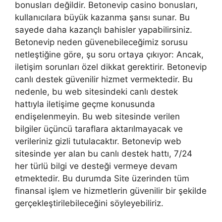
bonusları değildir. Betonevip casino bonusları,
kullanıcılara büyük kazanma şansı sunar. Bu
sayede daha kazançlı bahisler yapabilirsiniz.
Betonevip neden güvenebileceğimiz sorusu
netleştiğine göre, şu soru ortaya çıkıyor: Ancak,
iletişim sorunları özel dikkat gerektirir. Betonevip
canlı destek güvenilir hizmet vermektedir. Bu
nedenle, bu web sitesindeki canlı destek
hattıyla iletişime geçme konusunda
endişelenmeyin. Bu web sitesinde verilen
bilgiler üçüncü taraflara aktarılmayacak ve
verileriniz gizli tutulacaktır. Betonevip web
sitesinde yer alan bu canlı destek hattı, 7/24
her türlü bilgi ve desteği vermeye devam
etmektedir. Bu durumda Site üzerinden tüm
finansal işlem ve hizmetlerin güvenilir bir şekilde
gerçekleştirilebileceğini söyleyebiliriz.