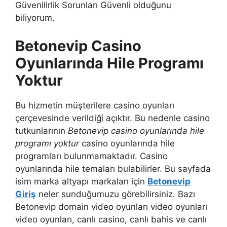
Güvenilirlik Sorunları Güvenli olduğunu
biliyorum.
Betonevip Casino
Oyunlarında Hile Programı
Yoktur
Bu hizmetin müşterilere casino oyunları
çerçevesinde verildiği açıktır. Bu nedenle casino
tutkunlarının
Betonevip casino oyunlarında hile
programı yoktur
casino oyunlarında hile
programları bulunmamaktadır. Casino
oyunlarında hile temaları bulabilirler. Bu sayfada
isim marka altyapı markaları için
Betonevip
Giriş
neler sunduğumuzu görebilirsiniz. Bazı
Betonevip domain video oyunları video oyunları
video oyunları, canlı casino, canlı bahis ve canlı