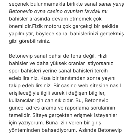
seçenek bulunmamakla birlikte sanal
sanal yarış
Betonevip oyna casino oyunları faydalı mı
bahisler arasında devam etmemek çok
önemlidir.Fizik motoru çok gerçekçi bir şekilde
yapılmıştır, böylece sanal bahislerinizi gerçekmiş
gibi görebilirsiniz.
Betonevip sanal bahsi de fena değil. Hızlı
bahisler ve daha yüksek oranlar istiyorsanız
spor bahisleri yerine sanal bahisleri tercih
edebilirsiniz. Kısa bir tanıtımdan sonra yayını
takip edebilirsiniz. Bir casino web sitesine nasıl
erişileceğiyle ilgili sürekli değişen bilgiler,
kullanıcılar için can sıkıcıdır. Bu, Betonevip
güncel adres arama ve raporlama sorularının
temelidir. Siteye gerçekten erişmek isteyenler
için yazıyorum. Buna izin veren bir giriş
yönteminden bahsediyorum. Aslında Betonevip