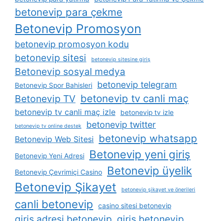
betonevip para çekme
Betonevip Promosyon
betonevip promosyon kodu
betonevip sitesi
betonevip sitesine giriş
Betonevip sosyal medya
betonevip telegram
Betonevip Spor Bahisleri
betonevip tv canli maç
Betonevip TV
betonevip tv canli maç izle
betonevip tv izle
betonevip twitter
betonevip tv online destek
betonevip whatsapp
Betonevip Web Sitesi
Betonevip yeni giriş
Betonevip Yeni Adresi
Betonevip üyelik
Betonevip Çevrimiçi Casino
Betonevip Şikayet
betonevip şikayet ve önerileri
canli betonevip
casino sitesi betonevip
giris adresi betonevip
giris betonevip