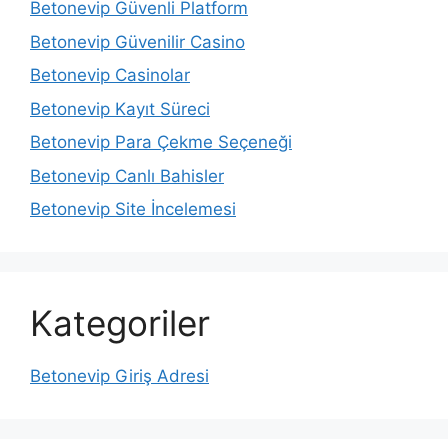
Betonevip Güvenli Platform
Betonevip Güvenilir Casino
Betonevip Casinolar
Betonevip Kayıt Süreci
Betonevip Para Çekme Seçeneği
Betonevip Canlı Bahisler
Betonevip Site İncelemesi
Kategoriler
Betonevip Giriş Adresi