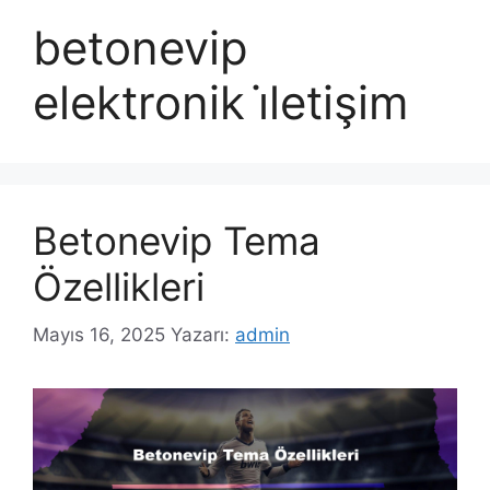
betonevip
elektronik i̇letişim
Betonevip Tema
Özellikleri
Mayıs 16, 2025
Yazarı:
admin