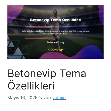
Betonevip Tema
Özellikleri
Mayıs 16, 2025
Yazarı:
admin