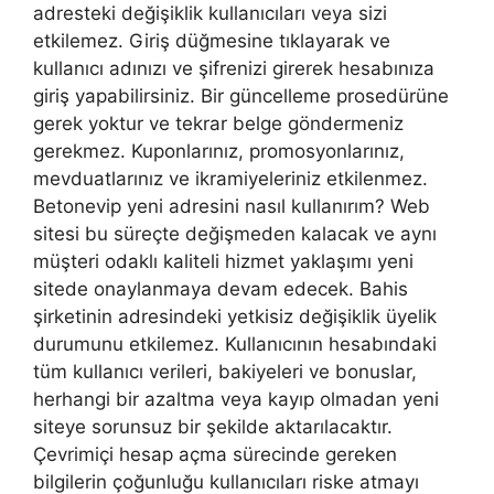
adresteki değişiklik kullanıcıları veya sizi
etkilemez. Giriş düğmesine tıklayarak ve
kullanıcı adınızı ve şifrenizi girerek hesabınıza
giriş yapabilirsiniz. Bir güncelleme prosedürüne
gerek yoktur ve tekrar belge göndermeniz
gerekmez. Kuponlarınız, promosyonlarınız,
mevduatlarınız ve ikramiyeleriniz etkilenmez.
Betonevip yeni adresini nasıl kullanırım? Web
sitesi bu süreçte değişmeden kalacak ve aynı
müşteri odaklı kaliteli hizmet yaklaşımı yeni
sitede onaylanmaya devam edecek. Bahis
şirketinin adresindeki yetkisiz değişiklik üyelik
durumunu etkilemez. Kullanıcının hesabındaki
tüm kullanıcı verileri, bakiyeleri ve bonuslar,
herhangi bir azaltma veya kayıp olmadan yeni
siteye sorunsuz bir şekilde aktarılacaktır.
Çevrimiçi hesap açma sürecinde gereken
bilgilerin çoğunluğu kullanıcıları riske atmayı