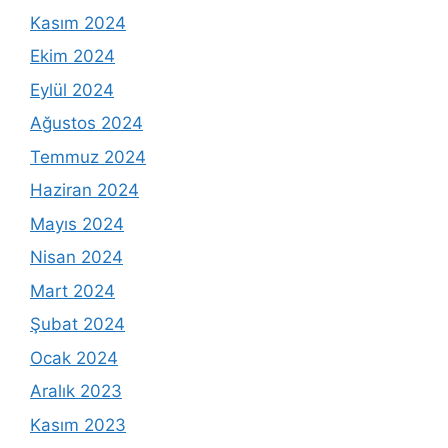
Kasım 2024
Ekim 2024
Eylül 2024
Ağustos 2024
Temmuz 2024
Haziran 2024
Mayıs 2024
Nisan 2024
Mart 2024
Şubat 2024
Ocak 2024
Aralık 2023
Kasım 2023