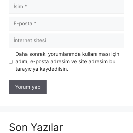
İsim
E-
posta
İnternet
sitesi
Daha sonraki yorumlarımda kullanılması için
adım, e-posta adresim ve site adresim bu
tarayıcıya kaydedilsin.
Son Yazılar