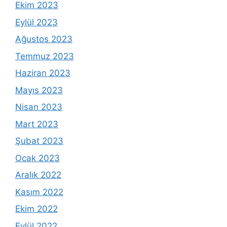
Ekim 2023
Eylül 2023
Ağustos 2023
Temmuz 2023
Haziran 2023
Mayıs 2023
Nisan 2023
Mart 2023
Şubat 2023
Ocak 2023
Aralık 2022
Kasım 2022
Ekim 2022
Eylül 2022