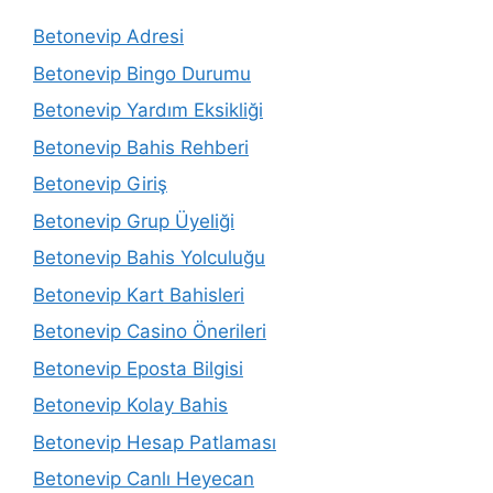
Betonevip Adresi
Betonevip Bingo Durumu
Betonevip Yardım Eksikliği
Betonevip Bahis Rehberi
Betonevip Giriş
Betonevip Grup Üyeliği
Betonevip Bahis Yolculuğu
Betonevip Kart Bahisleri
Betonevip Casino Önerileri
Betonevip Eposta Bilgisi
Betonevip Kolay Bahis
Betonevip Hesap Patlaması
Betonevip Canlı Heyecan