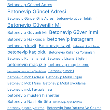
Betonevip Güncel Adres
Betonevip Güncel Adresi
Betonevip Güncel Giriş Adresi
betonevip güvenilebilir mi
Betonevip Güvenilir Mi
Betonevip Güvenlir mi
Betonevip Güvenli Mi
betonevip instagram
Betonevip Hakkında
Betonevip kayıt
betonevip kayit
betonevip kayıt formu
betonevip kaç oldu
Betonevip Kullanıcı Yorumları
Betonevip Kumarhanesi
Betonevip Lisans Bilgileri
betonevip maç izle
betonevip maç izleme
Betonevip mobil
betonevip mevcut bağlantı hızı
betonevip mobil adresi
Betonevip Mobil Erişim
Betonevip Mobil Giriş
Betonevip Mobil Uygulama
betonevip mobil uygulaması
betonevip müşteri hizmetleri
Betonevip Nasıl Bir Site
betonevip oyun bakara
betonevip para yatirma
Betonevip Para Yatırma Ve Çekme