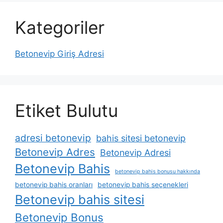
Kategoriler
Betonevip Giriş Adresi
Etiket Bulutu
adresi betonevip
bahis sitesi betonevip
Betonevip Adres
Betonevip Adresi
Betonevip Bahis
betonevip bahis bonusu hakkında
betonevip bahis oranları
betonevip bahis seçenekleri
Betonevip bahis sitesi
Betonevip Bonus