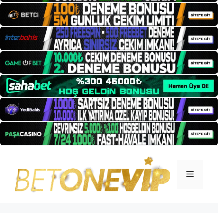
İçeriğe
atla
Menü