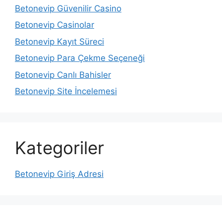
Betonevip Güvenilir Casino
Betonevip Casinolar
Betonevip Kayıt Süreci
Betonevip Para Çekme Seçeneği
Betonevip Canlı Bahisler
Betonevip Site İncelemesi
Kategoriler
Betonevip Giriş Adresi