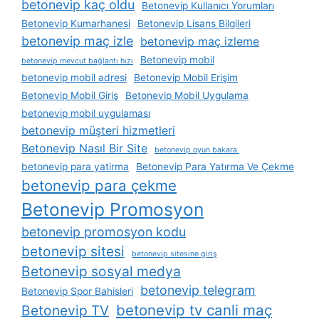
betonevip kaç oldu
Betonevip Kullanıcı Yorumları
Betonevip Kumarhanesi
Betonevip Lisans Bilgileri
betonevip maç izle
betonevip maç izleme
Betonevip mobil
betonevip mevcut bağlantı hızı
betonevip mobil adresi
Betonevip Mobil Erişim
Betonevip Mobil Giriş
Betonevip Mobil Uygulama
betonevip mobil uygulaması
betonevip müşteri hizmetleri
Betonevip Nasıl Bir Site
betonevip oyun bakara
betonevip para yatirma
Betonevip Para Yatırma Ve Çekme
betonevip para çekme
Betonevip Promosyon
betonevip promosyon kodu
betonevip sitesi
betonevip sitesine giriş
Betonevip sosyal medya
betonevip telegram
Betonevip Spor Bahisleri
betonevip tv canli maç
Betonevip TV