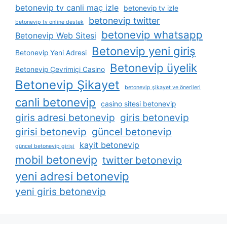
betonevip tv canli maç izle
betonevip tv izle
betonevip twitter
betonevip tv online destek
betonevip whatsapp
Betonevip Web Sitesi
Betonevip yeni giriş
Betonevip Yeni Adresi
Betonevip üyelik
Betonevip Çevrimiçi Casino
Betonevip Şikayet
betonevip şikayet ve önerileri
canli betonevip
casino sitesi betonevip
giris adresi betonevip
giris betonevip
girisi betonevip
güncel betonevip
kayit betonevip
güncel betonevip girişi
mobil betonevip
twitter betonevip
yeni adresi betonevip
yeni giris betonevip