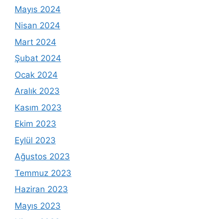
Mayıs 2024
Nisan 2024
Mart 2024
Şubat 2024
Ocak 2024
Aralık 2023
Kasım 2023
Ekim 2023
Eylül 2023
Ağustos 2023
Temmuz 2023
Haziran 2023
Mayıs 2023