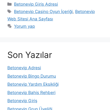
Kategoriler
Betonevip Giriş Adresi
Etiketler
Betonevip Casino Oyun İçeriği
,
Betonevip
Web Sitesi Ana Sayfası
Yorum yap
Son Yazılar
Betonevip Adresi
Betonevip Bingo Durumu
Betonevip Yardım Eksikliği
Betonevip Bahis Rehberi
Betonevip Giriş
Betonevip Grup Üyeliği