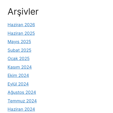
Arşivler
Haziran 2026
Haziran 2025
Mayıs 2025
Şubat 2025
Ocak 2025
Kasım 2024
Ekim 2024
Eylül 2024
Ağustos 2024
Temmuz 2024
Haziran 2024