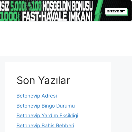
Son Yazılar
Betonevip Adresi
Betonevip Bingo Durumu
Betonevip Yardım Eksikliği
Betonevip Bahis Rehberi