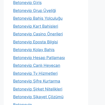
Betonevip Giriş
Betonevip Grup Üyeliği
Betonevip Bahis Yolculuğu
Betonevip Kart Bahisleri
Betonevip Casino Önerileri
Betonevip Eposta Bilgisi
Betonevip Kolay Bahis
Betonevip Hesap Patlaması
Betonevip Canlı Heyecan
Betonevip Tv Hizmetleri
Betonevip Şifre Kurtarma
Betonevip Şirket Nitelikleri
Betonevip Şikayet Çözümü
Betonevip