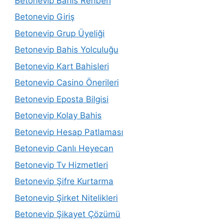
Betonevip Bahis Rehberi
Betonevip Giriş
Betonevip Grup Üyeliği
Betonevip Bahis Yolculuğu
Betonevip Kart Bahisleri
Betonevip Casino Önerileri
Betonevip Eposta Bilgisi
Betonevip Kolay Bahis
Betonevip Hesap Patlaması
Betonevip Canlı Heyecan
Betonevip Tv Hizmetleri
Betonevip Şifre Kurtarma
Betonevip Şirket Nitelikleri
Betonevip Şikayet Çözümü