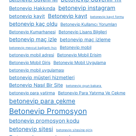
betonevip instagram
Betonevip Hakkında
Betonevip kayıt
betonevip kayit
betonevip kayıt formu
betonevip kaç oldu
Betonevip Kullanıcı Yorumları
Betonevip Kumarhanesi
Betonevip Lisans Bilgileri
betonevip maç izle
betonevip maç izleme
Betonevip mobil
betonevip mevcut bağlantı hızı
betonevip mobil adresi
Betonevip Mobil Erişim
Betonevip Mobil Giriş
Betonevip Mobil Uygulama
betonevip mobil uygulaması
betonevip müşteri hizmetleri
Betonevip Nasıl Bir Site
betonevip oyun bakara
betonevip para yatirma
Betonevip Para Yatırma Ve Çekme
betonevip para çekme
Betonevip Promosyon
betonevip promosyon kodu
betonevip sitesi
betonevip sitesine giriş