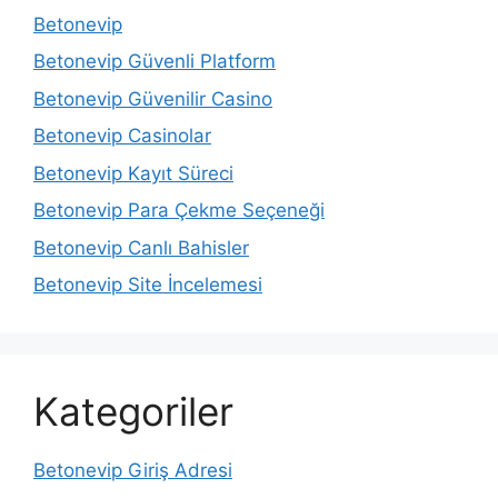
Betonevip
Betonevip Güvenli Platform
Betonevip Güvenilir Casino
Betonevip Casinolar
Betonevip Kayıt Süreci
Betonevip Para Çekme Seçeneği
Betonevip Canlı Bahisler
Betonevip Site İncelemesi
Kategoriler
Betonevip Giriş Adresi