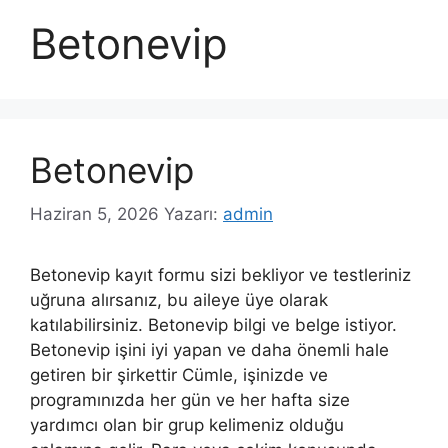
Betonevip
Betonevip
Haziran 5, 2026
Yazarı:
admin
Betonevip kayıt formu sizi bekliyor ve testleriniz
uğruna alırsanız, bu aileye üye olarak
katılabilirsiniz. Betonevip bilgi ve belge istiyor.
Betonevip işini iyi yapan ve daha önemli hale
getiren bir şirkettir Cümle, işinizde ve
programınızda her gün ve her hafta size
yardımcı olan bir grup kelimeniz olduğu