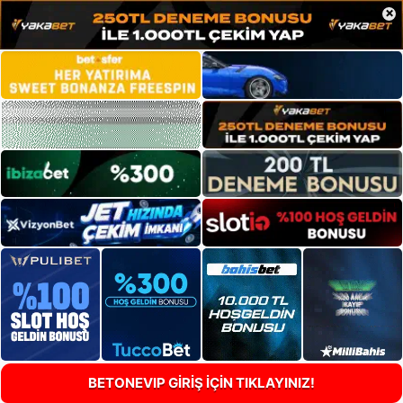
×
BETONEVIP GİRİŞ İÇİN TIKLAYINIZ!