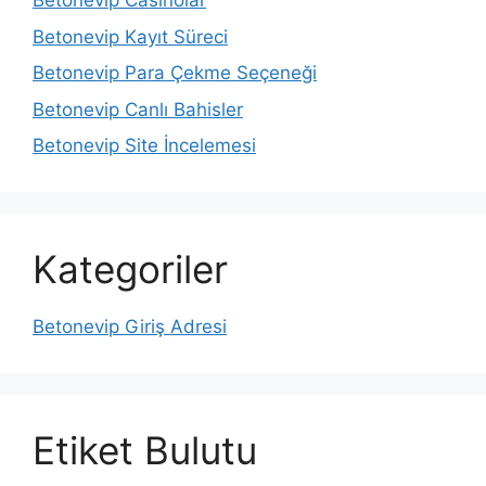
Betonevip Casinolar
Betonevip Kayıt Süreci
Betonevip Para Çekme Seçeneği
Betonevip Canlı Bahisler
Betonevip Site İncelemesi
Kategoriler
Betonevip Giriş Adresi
Etiket Bulutu