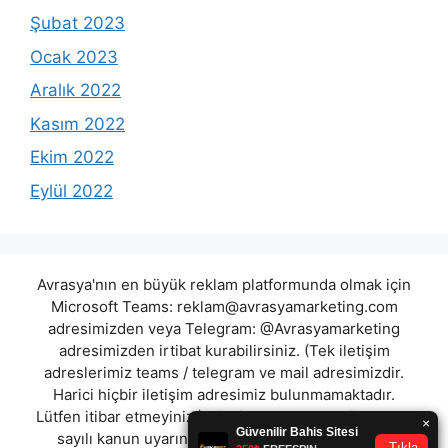
Şubat 2023
Ocak 2023
Aralık 2022
Kasım 2022
Ekim 2022
Eylül 2022
Avrasya'nın en büyük reklam platformunda olmak için
Microsoft Teams:
reklam@avrasyamarketing.com
adresimizden veya Telegram: @Avrasyamarketing
adresimizden irtibat kurabilirsiniz. (Tek iletişim
adreslerimiz teams / telegram ve mail adresimizdir.
Harici hiçbir iletişim adresimiz bulunmamaktadır.
Lütfen itibar etmeyiniz.) Türkiye yasalarına göre 7258
sayılı kanun uyarınca yasa dışı bahis oynamanın