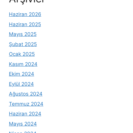
Haziran 2026
Haziran 2025
Mayıs 2025
Şubat 2025
Ocak 2025
Kasım 2024
Ekim 2024
Eylül 2024
Ağustos 2024
Temmuz 2024
Haziran 2024
Mayıs 2024