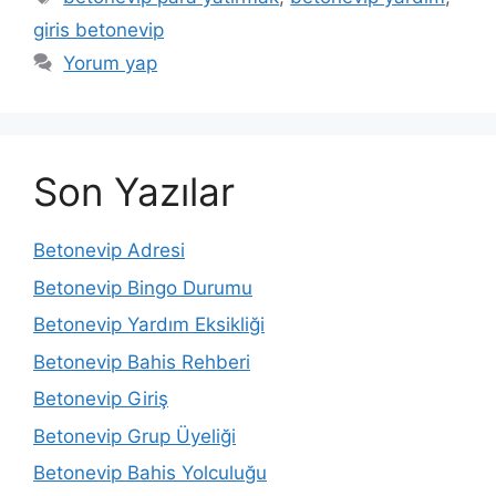
giris betonevip
Yorum yap
Son Yazılar
Betonevip Adresi
Betonevip Bingo Durumu
Betonevip Yardım Eksikliği
Betonevip Bahis Rehberi
Betonevip Giriş
Betonevip Grup Üyeliği
Betonevip Bahis Yolculuğu