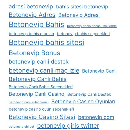
adresi betonevip
bahis sitesi betonevip
Betonevip Adres
Betonevip Adresi
Betonevip Bahis
betonevip bahis bonusu hakkında
betonevip bahis oranları
betonevip bahis seçenekleri
Betonevip bahis sitesi
Betonevip Bonus
betonevip canli destek
betonevip canli maç izle
Betonevip Canlı
Betonevip Canlı Bahis
Betonevip Canlı Bahis Seçenekleri
Betonevip Canlı Casino
Betonevip Canlı Destek
Betonevip Casino Oyunları
betonevip canlı rulet oyunu
betonevip casino oyun seçenekleri
Betonevip Casino Sitesi
betonevip com
betonevip giris twitter
betonevip ehliyet