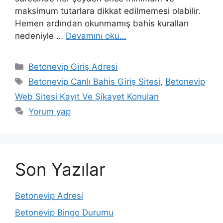
maksimum tutarlara dikkat edilmemesi olabilir.
Hemen ardından okunmamış bahis kuralları
nedeniyle …
Devamını oku…
Kategoriler
Betonevip Giriş Adresi
Etiketler
Betonevip Canlı Bahis Giriş Sitesi
,
Betonevip
Web Sitesi Kayıt Ve Şikayet Konuları
Yorum yap
Son Yazılar
Betonevip Adresi
Betonevip Bingo Durumu