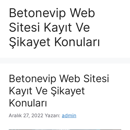
Betonevip Web
Sitesi Kayıt Ve
Şikayet Konuları
Betonevip Web Sitesi
Kayıt Ve Şikayet
Konuları
Aralık 27, 2022
Yazarı:
admin