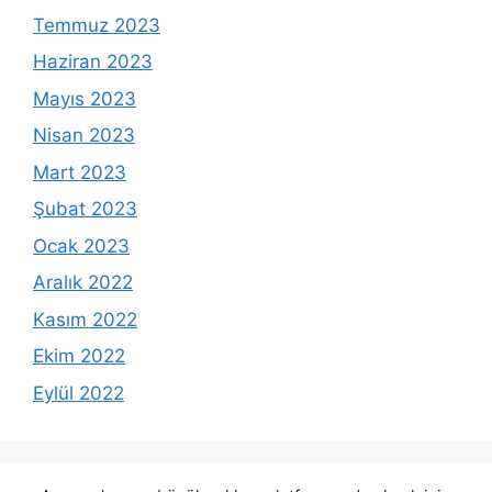
Temmuz 2023
Haziran 2023
Mayıs 2023
Nisan 2023
Mart 2023
Şubat 2023
Ocak 2023
Aralık 2022
Kasım 2022
Ekim 2022
Eylül 2022