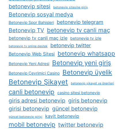
betonevip sitesi
betonevip sitesine giriş
Betonevip sosyal medya
betonevip telegram
Betonevip Spor Bahisleri
betonevip tv canli maç
Betonevip TV
betonevip tv canli maç izle
betonevip tv izle
betonevip twitter
betonevip tv online destek
betonevip whatsapp
Betonevip Web Sitesi
Betonevip yeni giriş
Betonevip Yeni Adresi
Betonevip üyelik
Betonevip Çevrimiçi Casino
Betonevip Şikayet
betonevip şikayet ve önerileri
canli betonevip
casino sitesi betonevip
giris adresi betonevip
giris betonevip
girisi betonevip
güncel betonevip
kayit betonevip
güncel betonevip girişi
mobil betonevip
twitter betonevip