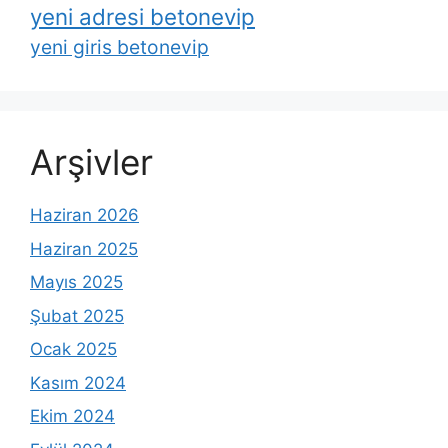
yeni adresi betonevip
yeni giris betonevip
Arşivler
Haziran 2026
Haziran 2025
Mayıs 2025
Şubat 2025
Ocak 2025
Kasım 2024
Ekim 2024