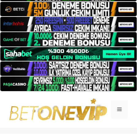
İçeriğe
atla
Menü