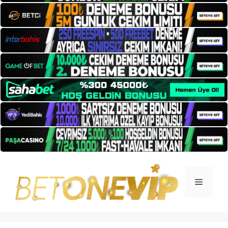
İçeriğe
atla
Menü