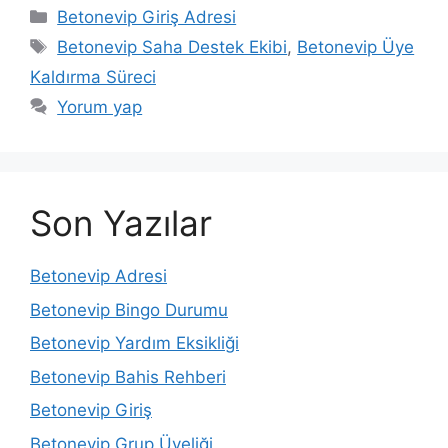
Kategoriler
Betonevip Giriş Adresi
Etiketler
Betonevip Saha Destek Ekibi
,
Betonevip Üye
Kaldırma Süreci
Yorum yap
Son Yazılar
Betonevip Adresi
Betonevip Bingo Durumu
Betonevip Yardım Eksikliği
Betonevip Bahis Rehberi
Betonevip Giriş
Betonevip Grup Üyeliği