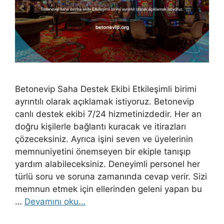
Betonevip Saha Destek Ekibi Etkileşimli birimi
ayrıntılı olarak açıklamak istiyoruz. Betonevip
canlı destek ekibi 7/24 hizmetinizdedir. Her an
doğru kişilerle bağlantı kuracak ve itirazları
çözeceksiniz. Ayrıca işini seven ve üyelerinin
memnuniyetini önemseyen bir ekiple tanışıp
yardım alabileceksiniz. Deneyimli personel her
türlü soru ve soruna zamanında cevap verir. Sizi
memnun etmek için ellerinden geleni yapan bu
…
Devamını oku…