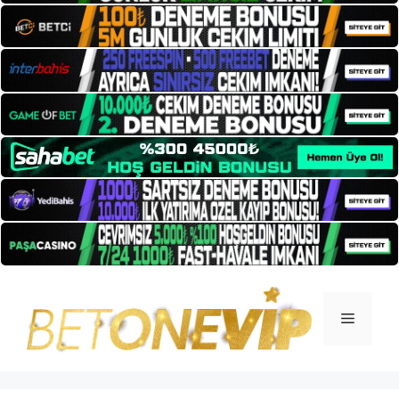
İçeriğe
atla
Menü