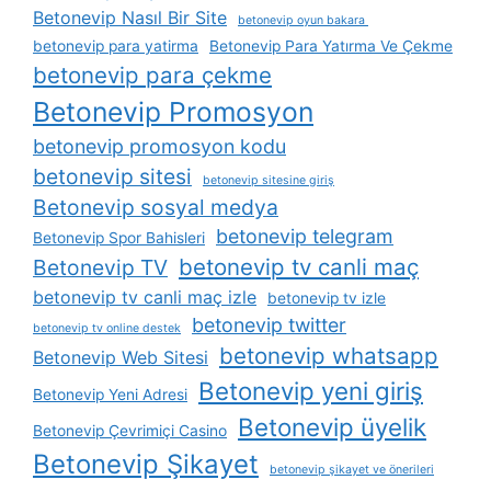
Betonevip Nasıl Bir Site
betonevip oyun bakara
betonevip para yatirma
Betonevip Para Yatırma Ve Çekme
betonevip para çekme
Betonevip Promosyon
betonevip promosyon kodu
betonevip sitesi
betonevip sitesine giriş
Betonevip sosyal medya
betonevip telegram
Betonevip Spor Bahisleri
betonevip tv canli maç
Betonevip TV
betonevip tv canli maç izle
betonevip tv izle
betonevip twitter
betonevip tv online destek
betonevip whatsapp
Betonevip Web Sitesi
Betonevip yeni giriş
Betonevip Yeni Adresi
Betonevip üyelik
Betonevip Çevrimiçi Casino
Betonevip Şikayet
betonevip şikayet ve önerileri