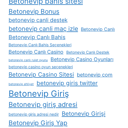
Betonevip bahis sitesi
Betonevip Bonus
betonevip canli destek
betonevip canli maç izle
Betonevip Canlı
Betonevip Canlı Bahis
Betonevip Canlı Bahis Seçenekleri
Betonevip Canlı Casino
Betonevip Canlı Destek
Betonevip Casino Oyunları
betonevip canlı rulet oyunu
betonevip casino oyun seçenekleri
Betonevip Casino Sitesi
betonevip com
betonevip giris twitter
betonevip ehliyet
Betonevip Giriş
Betonevip giriş adresi
Betonevip Girişi
betonevip giriş adresi nedir
Betonevip Giriş Yap