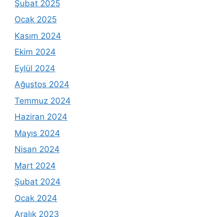
Şubat 2025
Ocak 2025
Kasım 2024
Ekim 2024
Eylül 2024
Ağustos 2024
Temmuz 2024
Haziran 2024
Mayıs 2024
Nisan 2024
Mart 2024
Şubat 2024
Ocak 2024
Aralık 2023