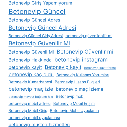
Betonevip Giriş Yapamıyorum
Betonevip Güncel
Betonevip Güncel Adres
Betonevip Güncel Adresi
Betonevip Güncel Giriş Adresi
betonevip güvenilebilir mi
Betonevip Güvenilir Mi
Betonevip Güvenlir mi
Betonevip Güvenli Mi
betonevip instagram
Betonevip Hakkında
Betonevip kayıt
betonevip kayit
betonevip kayıt formu
betonevip kaç oldu
Betonevip Kullanıcı Yorumları
Betonevip Kumarhanesi
Betonevip Lisans Bilgileri
betonevip maç izle
betonevip maç izleme
Betonevip mobil
betonevip mevcut bağlantı hızı
betonevip mobil adresi
Betonevip Mobil Erişim
Betonevip Mobil Giriş
Betonevip Mobil Uygulama
betonevip mobil uygulaması
betonevip müşteri hizmetleri