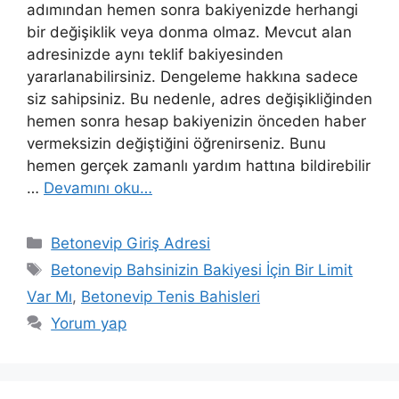
adımından hemen sonra bakiyenizde herhangi
bir değişiklik veya donma olmaz. Mevcut alan
adresinizde aynı teklif bakiyesinden
yararlanabilirsiniz. Dengeleme hakkına sadece
siz sahipsiniz. Bu nedenle, adres değişikliğinden
hemen sonra hesap bakiyenizin önceden haber
vermeksizin değiştiğini öğrenirseniz. Bunu
hemen gerçek zamanlı yardım hattına bildirebilir
…
Devamını oku…
Kategoriler
Betonevip Giriş Adresi
Etiketler
Betonevip Bahsinizin Bakiyesi İçin Bir Limit
Var Mı
,
Betonevip Tenis Bahisleri
Yorum yap