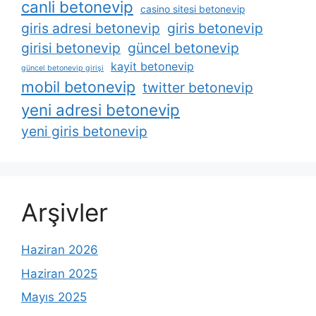
canli betonevip
casino sitesi betonevip
giris adresi betonevip
giris betonevip
girisi betonevip
güncel betonevip
kayit betonevip
güncel betonevip girişi
mobil betonevip
twitter betonevip
yeni adresi betonevip
yeni giris betonevip
Arşivler
Haziran 2026
Haziran 2025
Mayıs 2025