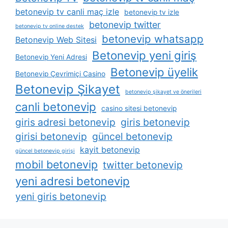
betonevip tv canli maç izle
betonevip tv izle
betonevip twitter
betonevip tv online destek
betonevip whatsapp
Betonevip Web Sitesi
Betonevip yeni giriş
Betonevip Yeni Adresi
Betonevip üyelik
Betonevip Çevrimiçi Casino
Betonevip Şikayet
betonevip şikayet ve önerileri
canli betonevip
casino sitesi betonevip
giris adresi betonevip
giris betonevip
girisi betonevip
güncel betonevip
kayit betonevip
güncel betonevip girişi
mobil betonevip
twitter betonevip
yeni adresi betonevip
yeni giris betonevip