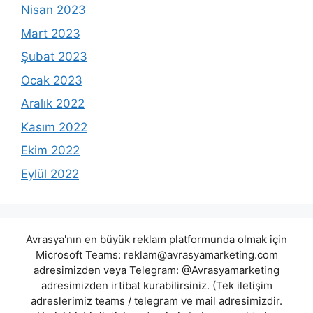
Nisan 2023
Mart 2023
Şubat 2023
Ocak 2023
Aralık 2022
Kasım 2022
Ekim 2022
Eylül 2022
Avrasya'nın en büyük reklam platformunda olmak için
Microsoft Teams:
reklam@avrasyamarketing.com
adresimizden veya Telegram: @Avrasyamarketing
adresimizden irtibat kurabilirsiniz. (Tek iletişim
adreslerimiz teams / telegram ve mail adresimizdir.