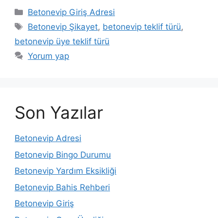
Kategoriler
Betonevip Giriş Adresi
Etiketler
Betonevip Şikayet
,
betonevip teklif türü
,
betonevip üye teklif türü
Yorum yap
Son Yazılar
Betonevip Adresi
Betonevip Bingo Durumu
Betonevip Yardım Eksikliği
Betonevip Bahis Rehberi
Betonevip Giriş