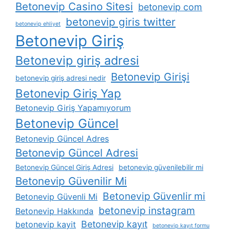
Betonevip Casino Sitesi
betonevip com
betonevip giris twitter
betonevip ehliyet
Betonevip Giriş
Betonevip giriş adresi
Betonevip Girişi
betonevip giriş adresi nedir
Betonevip Giriş Yap
Betonevip Giriş Yapamıyorum
Betonevip Güncel
Betonevip Güncel Adres
Betonevip Güncel Adresi
Betonevip Güncel Giriş Adresi
betonevip güvenilebilir mi
Betonevip Güvenilir Mi
Betonevip Güvenlir mi
Betonevip Güvenli Mi
betonevip instagram
Betonevip Hakkında
Betonevip kayıt
betonevip kayit
betonevip kayıt formu