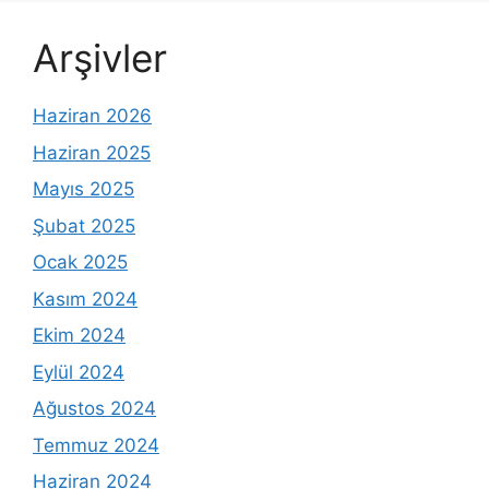
Arşivler
Haziran 2026
Haziran 2025
Mayıs 2025
Şubat 2025
Ocak 2025
Kasım 2024
Ekim 2024
Eylül 2024
Ağustos 2024
Temmuz 2024
Haziran 2024