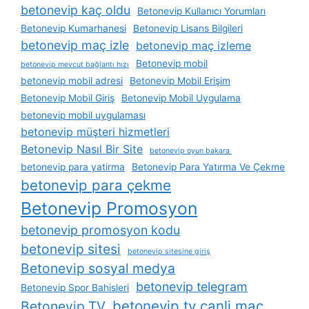
betonevip kaç oldu
Betonevip Kullanıcı Yorumları
Betonevip Kumarhanesi
Betonevip Lisans Bilgileri
betonevip maç izle
betonevip maç izleme
Betonevip mobil
betonevip mevcut bağlantı hızı
betonevip mobil adresi
Betonevip Mobil Erişim
Betonevip Mobil Giriş
Betonevip Mobil Uygulama
betonevip mobil uygulaması
betonevip müşteri hizmetleri
Betonevip Nasıl Bir Site
betonevip oyun bakara
betonevip para yatirma
Betonevip Para Yatırma Ve Çekme
betonevip para çekme
Betonevip Promosyon
betonevip promosyon kodu
betonevip sitesi
betonevip sitesine giriş
Betonevip sosyal medya
betonevip telegram
Betonevip Spor Bahisleri
betonevip tv canli maç
Betonevip TV