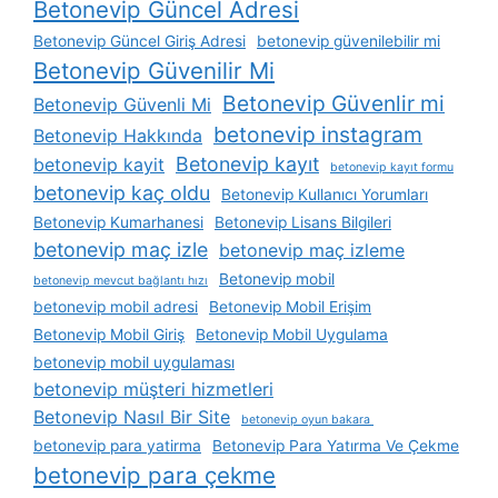
Betonevip Güncel Adresi
Betonevip Güncel Giriş Adresi
betonevip güvenilebilir mi
Betonevip Güvenilir Mi
Betonevip Güvenlir mi
Betonevip Güvenli Mi
betonevip instagram
Betonevip Hakkında
Betonevip kayıt
betonevip kayit
betonevip kayıt formu
betonevip kaç oldu
Betonevip Kullanıcı Yorumları
Betonevip Kumarhanesi
Betonevip Lisans Bilgileri
betonevip maç izle
betonevip maç izleme
Betonevip mobil
betonevip mevcut bağlantı hızı
betonevip mobil adresi
Betonevip Mobil Erişim
Betonevip Mobil Giriş
Betonevip Mobil Uygulama
betonevip mobil uygulaması
betonevip müşteri hizmetleri
Betonevip Nasıl Bir Site
betonevip oyun bakara
betonevip para yatirma
Betonevip Para Yatırma Ve Çekme
betonevip para çekme