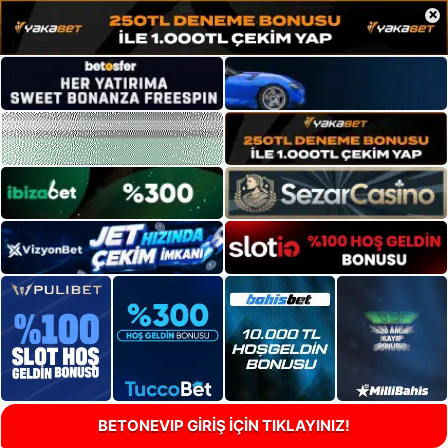
×
BETONEVIP GİRİŞ İÇİN TIKLAYINIZ!