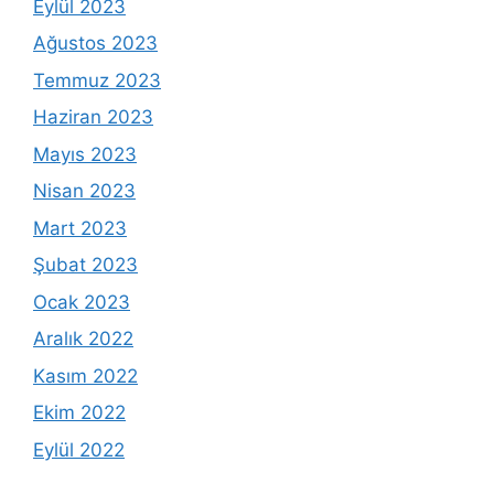
Eylül 2023
Ağustos 2023
Temmuz 2023
Haziran 2023
Mayıs 2023
Nisan 2023
Mart 2023
Şubat 2023
Ocak 2023
Aralık 2022
Kasım 2022
Ekim 2022
Eylül 2022