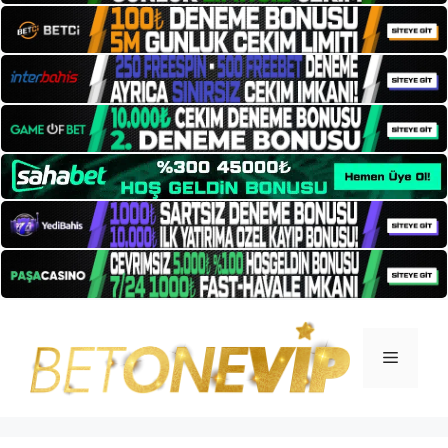
İçeriğe
atla
Menü