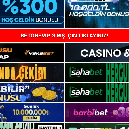
BETONEVIP GİRİŞ İÇİN TIKLAYINIZ!