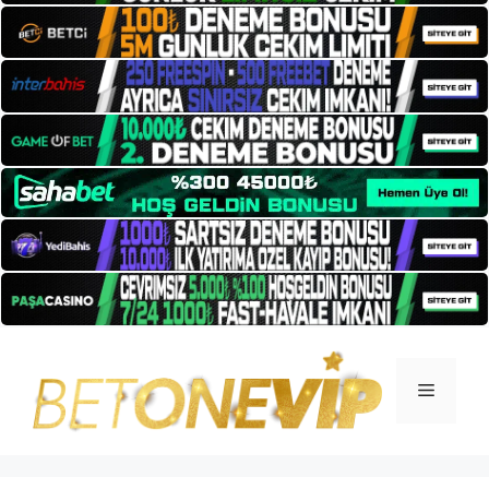
İçeriğe
atla
Menü