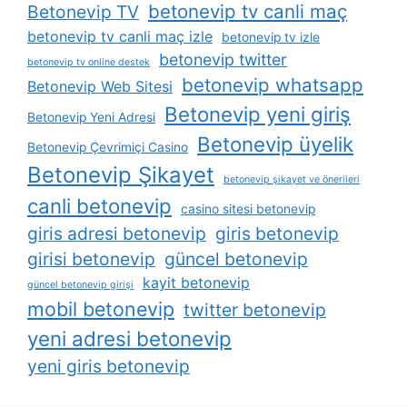
betonevip tv canli maç
Betonevip TV
betonevip tv canli maç izle
betonevip tv izle
betonevip twitter
betonevip tv online destek
betonevip whatsapp
Betonevip Web Sitesi
Betonevip yeni giriş
Betonevip Yeni Adresi
Betonevip üyelik
Betonevip Çevrimiçi Casino
Betonevip Şikayet
betonevip şikayet ve önerileri
canli betonevip
casino sitesi betonevip
giris adresi betonevip
giris betonevip
girisi betonevip
güncel betonevip
kayit betonevip
güncel betonevip girişi
mobil betonevip
twitter betonevip
yeni adresi betonevip
yeni giris betonevip