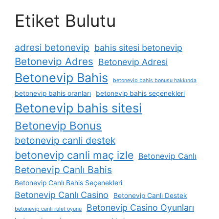
Etiket Bulutu
adresi betonevip
bahis sitesi betonevip
Betonevip Adres
Betonevip Adresi
Betonevip Bahis
betonevip bahis bonusu hakkında
betonevip bahis oranları
betonevip bahis seçenekleri
Betonevip bahis sitesi
Betonevip Bonus
betonevip canli destek
betonevip canli maç izle
Betonevip Canlı
Betonevip Canlı Bahis
Betonevip Canlı Bahis Seçenekleri
Betonevip Canlı Casino
Betonevip Canlı Destek
Betonevip Casino Oyunları
betonevip canlı rulet oyunu