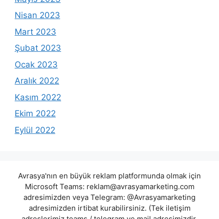
Nisan 2023
Mart 2023
Şubat 2023
Ocak 2023
Aralık 2022
Kasım 2022
Ekim 2022
Eylül 2022
Avrasya'nın en büyük reklam platformunda olmak için
Microsoft Teams:
reklam@avrasyamarketing.com
adresimizden veya Telegram: @Avrasyamarketing
adresimizden irtibat kurabilirsiniz. (Tek iletişim
adreslerimiz teams / telegram ve mail adresimizdir.