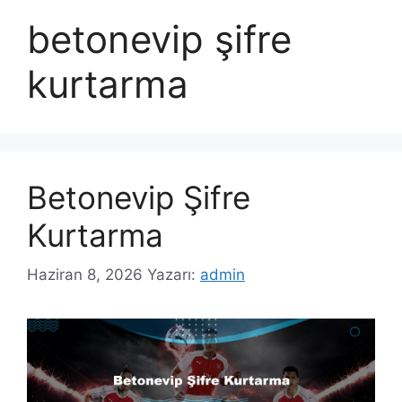
betonevip şifre
kurtarma
Betonevip Şifre
Kurtarma
Haziran 8, 2026
Yazarı:
admin