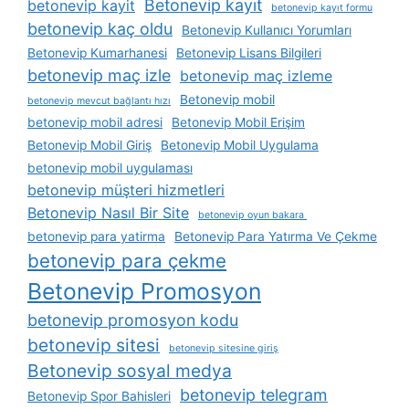
Betonevip kayıt
betonevip kayit
betonevip kayıt formu
betonevip kaç oldu
Betonevip Kullanıcı Yorumları
Betonevip Kumarhanesi
Betonevip Lisans Bilgileri
betonevip maç izle
betonevip maç izleme
Betonevip mobil
betonevip mevcut bağlantı hızı
betonevip mobil adresi
Betonevip Mobil Erişim
Betonevip Mobil Giriş
Betonevip Mobil Uygulama
betonevip mobil uygulaması
betonevip müşteri hizmetleri
Betonevip Nasıl Bir Site
betonevip oyun bakara
betonevip para yatirma
Betonevip Para Yatırma Ve Çekme
betonevip para çekme
Betonevip Promosyon
betonevip promosyon kodu
betonevip sitesi
betonevip sitesine giriş
Betonevip sosyal medya
betonevip telegram
Betonevip Spor Bahisleri