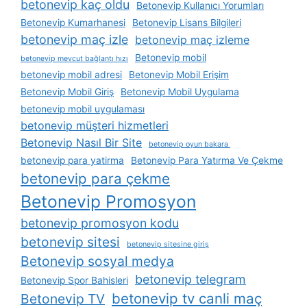
betonevip kaç oldu
Betonevip Kullanıcı Yorumları
Betonevip Kumarhanesi
Betonevip Lisans Bilgileri
betonevip maç izle
betonevip maç izleme
Betonevip mobil
betonevip mevcut bağlantı hızı
betonevip mobil adresi
Betonevip Mobil Erişim
Betonevip Mobil Giriş
Betonevip Mobil Uygulama
betonevip mobil uygulaması
betonevip müşteri hizmetleri
Betonevip Nasıl Bir Site
betonevip oyun bakara
betonevip para yatirma
Betonevip Para Yatırma Ve Çekme
betonevip para çekme
Betonevip Promosyon
betonevip promosyon kodu
betonevip sitesi
betonevip sitesine giriş
Betonevip sosyal medya
betonevip telegram
Betonevip Spor Bahisleri
betonevip tv canli maç
Betonevip TV