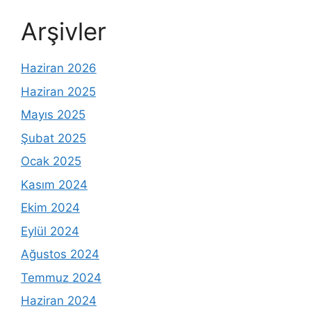
Arşivler
Haziran 2026
Haziran 2025
Mayıs 2025
Şubat 2025
Ocak 2025
Kasım 2024
Ekim 2024
Eylül 2024
Ağustos 2024
Temmuz 2024
Haziran 2024