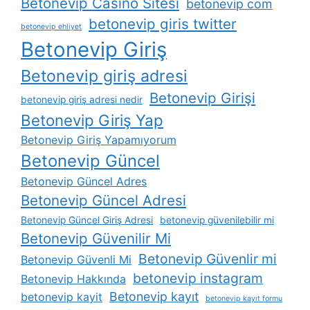
Betonevip Casino Sitesi
betonevip com
betonevip giris twitter
betonevip ehliyet
Betonevip Giriş
Betonevip giriş adresi
Betonevip Girişi
betonevip giriş adresi nedir
Betonevip Giriş Yap
Betonevip Giriş Yapamıyorum
Betonevip Güncel
Betonevip Güncel Adres
Betonevip Güncel Adresi
Betonevip Güncel Giriş Adresi
betonevip güvenilebilir mi
Betonevip Güvenilir Mi
Betonevip Güvenlir mi
Betonevip Güvenli Mi
betonevip instagram
Betonevip Hakkında
Betonevip kayıt
betonevip kayit
betonevip kayıt formu