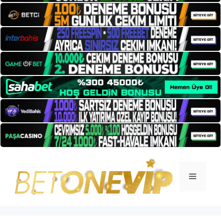
İçeriğe
atla
Menü