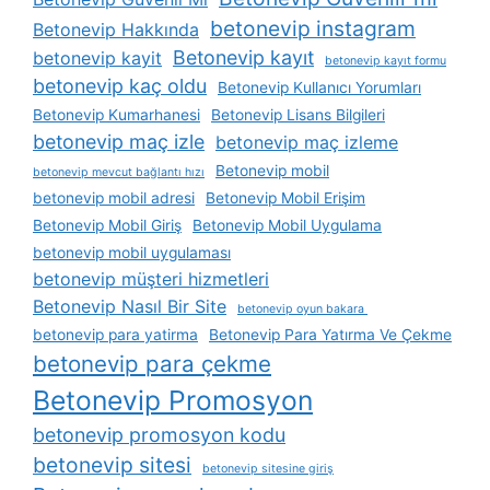
betonevip instagram
Betonevip Hakkında
Betonevip kayıt
betonevip kayit
betonevip kayıt formu
betonevip kaç oldu
Betonevip Kullanıcı Yorumları
Betonevip Kumarhanesi
Betonevip Lisans Bilgileri
betonevip maç izle
betonevip maç izleme
Betonevip mobil
betonevip mevcut bağlantı hızı
betonevip mobil adresi
Betonevip Mobil Erişim
Betonevip Mobil Giriş
Betonevip Mobil Uygulama
betonevip mobil uygulaması
betonevip müşteri hizmetleri
Betonevip Nasıl Bir Site
betonevip oyun bakara
betonevip para yatirma
Betonevip Para Yatırma Ve Çekme
betonevip para çekme
Betonevip Promosyon
betonevip promosyon kodu
betonevip sitesi
betonevip sitesine giriş