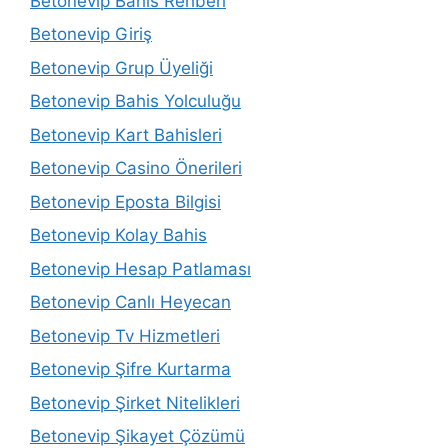
Betonevip Bahis Rehberi
Betonevip Giriş
Betonevip Grup Üyeliği
Betonevip Bahis Yolculuğu
Betonevip Kart Bahisleri
Betonevip Casino Önerileri
Betonevip Eposta Bilgisi
Betonevip Kolay Bahis
Betonevip Hesap Patlaması
Betonevip Canlı Heyecan
Betonevip Tv Hizmetleri
Betonevip Şifre Kurtarma
Betonevip Şirket Nitelikleri
Betonevip Şikayet Çözümü