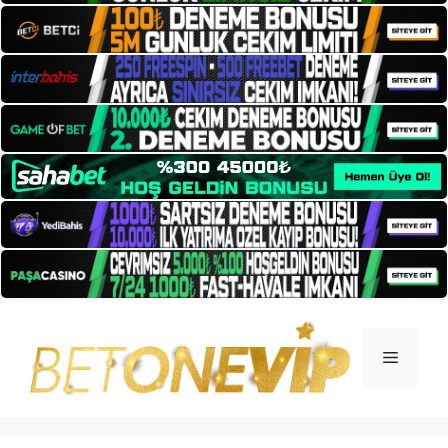
İçeriğe
atla
Menü