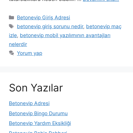
Kategoriler
Betonevip Giriş Adresi
Etiketler
betonevip giriş sorunu nedir
,
betonevip maç
izle
,
betonevip mobil yazılımının avantajları
nelerdir
Yorum yap
Son Yazılar
Betonevip Adresi
Betonevip Bingo Durumu
Betonevip Yardım Eksikliği