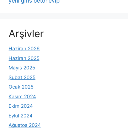
yeni giris betonevip
Arşivler
Haziran 2026
Haziran 2025
Mayıs 2025
Şubat 2025
Ocak 2025
Kasım 2024
Ekim 2024
Eylül 2024
Ağustos 2024