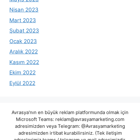
Nisan 2023
Mart 2023
Şubat 2023
Ocak 2023
Aralık 2022
Kasım 2022
Ekim 2022
Eylül 2022
Avrasya'nın en büyük reklam platformunda olmak için
Microsoft Teams:
reklam@avrasyamarketing.com
adresimizden veya Telegram: @Avrasyamarketing
adresimizden irtibat kurabilirsiniz. (Tek iletişim
adreslerimiz teams / telegram ve mail adresimizdir.