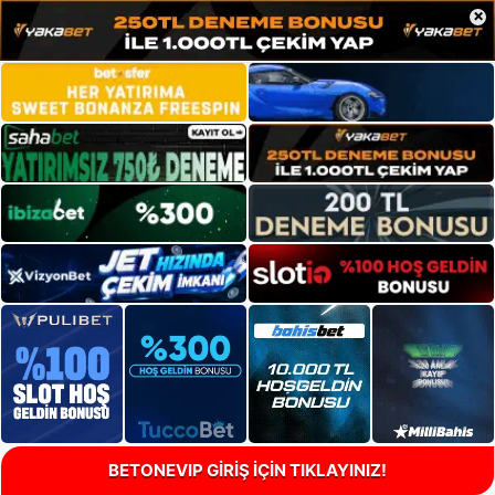
×
BETONEVIP GİRİŞ İÇİN TIKLAYINIZ!