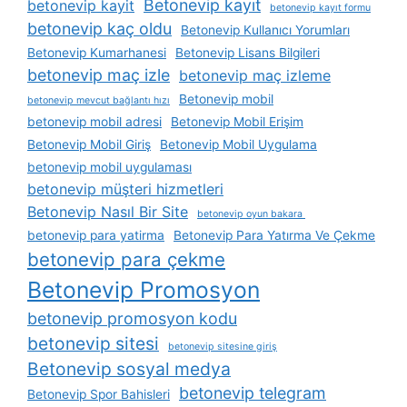
Betonevip kayıt
betonevip kayit
betonevip kayıt formu
betonevip kaç oldu
Betonevip Kullanıcı Yorumları
Betonevip Kumarhanesi
Betonevip Lisans Bilgileri
betonevip maç izle
betonevip maç izleme
Betonevip mobil
betonevip mevcut bağlantı hızı
betonevip mobil adresi
Betonevip Mobil Erişim
Betonevip Mobil Giriş
Betonevip Mobil Uygulama
betonevip mobil uygulaması
betonevip müşteri hizmetleri
Betonevip Nasıl Bir Site
betonevip oyun bakara
betonevip para yatirma
Betonevip Para Yatırma Ve Çekme
betonevip para çekme
Betonevip Promosyon
betonevip promosyon kodu
betonevip sitesi
betonevip sitesine giriş
Betonevip sosyal medya
betonevip telegram
Betonevip Spor Bahisleri