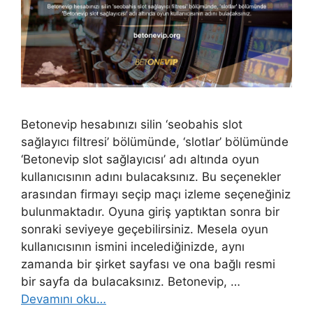
Betonevip hesabınızı silin ‘seobahis slot
sağlayıcı filtresi’ bölümünde, ‘slotlar’ bölümünde
‘Betonevip slot sağlayıcısı’ adı altında oyun
kullanıcısının adını bulacaksınız. Bu seçenekler
arasından firmayı seçip maçı izleme seçeneğiniz
bulunmaktadır. Oyuna giriş yaptıktan sonra bir
sonraki seviyeye geçebilirsiniz. Mesela oyun
kullanıcısının ismini incelediğinizde, aynı
zamanda bir şirket sayfası ve ona bağlı resmi
bir sayfa da bulacaksınız. Betonevip, …
Devamını oku…