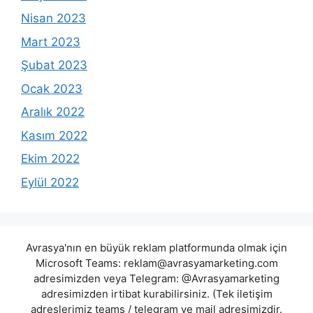
Nisan 2023
Mart 2023
Şubat 2023
Ocak 2023
Aralık 2022
Kasım 2022
Ekim 2022
Eylül 2022
Avrasya'nın en büyük reklam platformunda olmak için
Microsoft Teams:
reklam@avrasyamarketing.com
adresimizden veya Telegram: @Avrasyamarketing
adresimizden irtibat kurabilirsiniz. (Tek iletişim
adreslerimiz teams / telegram ve mail adresimizdir.