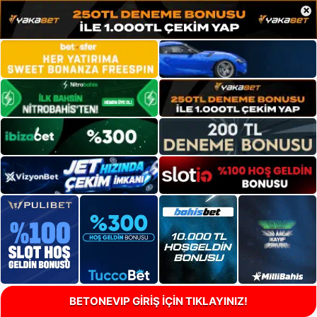
×
BETONEVIP GİRİŞ İÇİN TIKLAYINIZ!