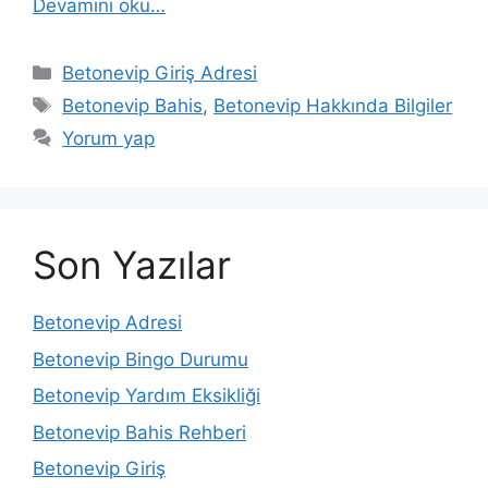
Devamını oku…
Kategoriler
Betonevip Giriş Adresi
Etiketler
Betonevip Bahis
,
Betonevip Hakkında Bilgiler
Yorum yap
Son Yazılar
Betonevip Adresi
Betonevip Bingo Durumu
Betonevip Yardım Eksikliği
Betonevip Bahis Rehberi
Betonevip Giriş