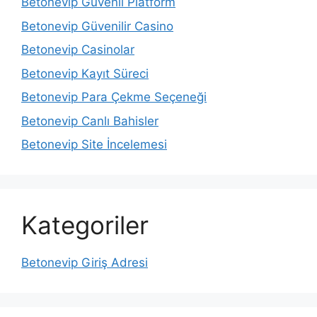
Betonevip Güvenli Platform
Betonevip Güvenilir Casino
Betonevip Casinolar
Betonevip Kayıt Süreci
Betonevip Para Çekme Seçeneği
Betonevip Canlı Bahisler
Betonevip Site İncelemesi
Kategoriler
Betonevip Giriş Adresi