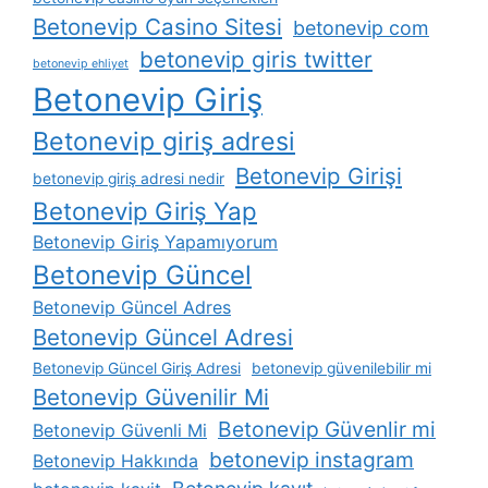
Betonevip Casino Sitesi
betonevip com
betonevip giris twitter
betonevip ehliyet
Betonevip Giriş
Betonevip giriş adresi
Betonevip Girişi
betonevip giriş adresi nedir
Betonevip Giriş Yap
Betonevip Giriş Yapamıyorum
Betonevip Güncel
Betonevip Güncel Adres
Betonevip Güncel Adresi
Betonevip Güncel Giriş Adresi
betonevip güvenilebilir mi
Betonevip Güvenilir Mi
Betonevip Güvenlir mi
Betonevip Güvenli Mi
betonevip instagram
Betonevip Hakkında