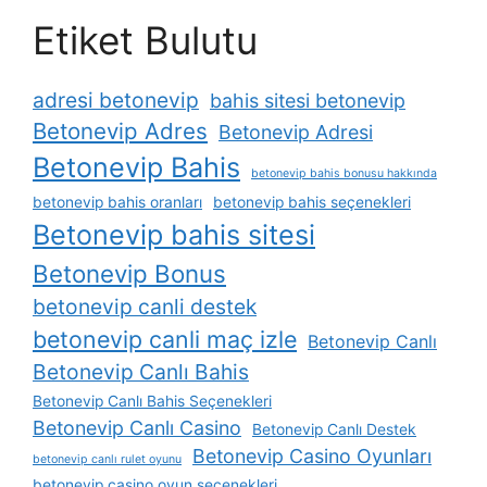
Etiket Bulutu
adresi betonevip
bahis sitesi betonevip
Betonevip Adres
Betonevip Adresi
Betonevip Bahis
betonevip bahis bonusu hakkında
betonevip bahis oranları
betonevip bahis seçenekleri
Betonevip bahis sitesi
Betonevip Bonus
betonevip canli destek
betonevip canli maç izle
Betonevip Canlı
Betonevip Canlı Bahis
Betonevip Canlı Bahis Seçenekleri
Betonevip Canlı Casino
Betonevip Canlı Destek
Betonevip Casino Oyunları
betonevip canlı rulet oyunu
betonevip casino oyun seçenekleri