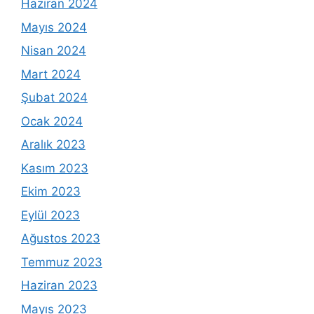
Haziran 2024
Mayıs 2024
Nisan 2024
Mart 2024
Şubat 2024
Ocak 2024
Aralık 2023
Kasım 2023
Ekim 2023
Eylül 2023
Ağustos 2023
Temmuz 2023
Haziran 2023
Mayıs 2023