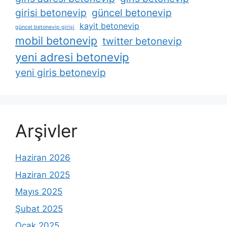
girisi betonevip
güncel betonevip
kayit betonevip
güncel betonevip girişi
mobil betonevip
twitter betonevip
yeni adresi betonevip
yeni giris betonevip
Arşivler
Haziran 2026
Haziran 2025
Mayıs 2025
Şubat 2025
Ocak 2025