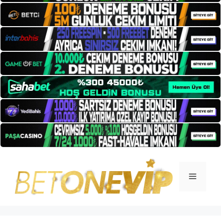
İçeriğe
atla
Menü