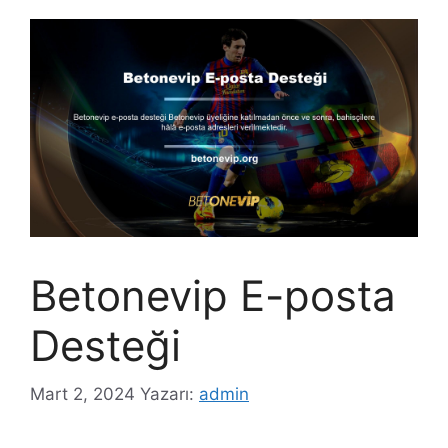
Betonevip E-posta
Desteği
Mart 2, 2024
Yazarı:
admin