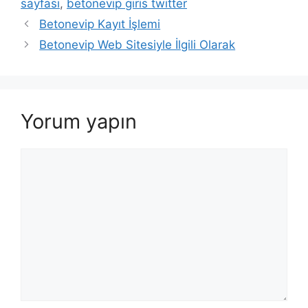
sayfası
,
betonevip giris twitter
Yazı
Betonevip Kayıt İşlemi
dolaşımı
Betonevip Web Sitesiyle İlgili Olarak
Yorum yapın
Yorum