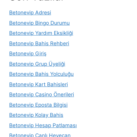
Betonevip Adresi
Betonevip Bingo Durumu
Betonevip Yardım Eksikliği
Betonevip Bahis Rehberi
Betonevip Giriş
Betonevip Grup Üyeliği
Betonevip Bahis Yolculuğu
Betonevip Kart Bahisleri
Betonevip Casino Önerileri
Betonevip Eposta Bilgisi
Betonevip Kolay Bahis
Betonevip Hesap Patlaması
Betonevip Canlı Heyecan