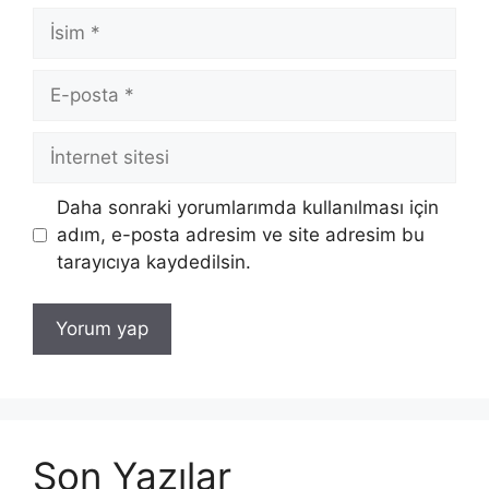
İsim
E-
posta
İnternet
sitesi
Daha sonraki yorumlarımda kullanılması için
adım, e-posta adresim ve site adresim bu
tarayıcıya kaydedilsin.
Son Yazılar