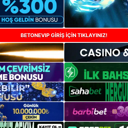
BETONEVIP GİRİŞ İÇİN TIKLAYINIZ!