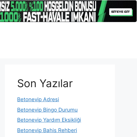
Son Yazılar
Betonevip Adresi
Betonevip Bingo Durumu
Betonevip Yardım Eksikliği
Betonevip Bahis Rehberi