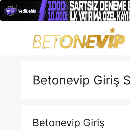
İçeriğe
atla
Betonevip Giriş S
Betonevip Giriş