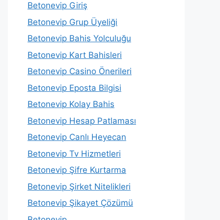
Betonevip Giriş
Betonevip Grup Üyeliği
Betonevip Bahis Yolculuğu
Betonevip Kart Bahisleri
Betonevip Casino Önerileri
Betonevip Eposta Bilgisi
Betonevip Kolay Bahis
Betonevip Hesap Patlaması
Betonevip Canlı Heyecan
Betonevip Tv Hizmetleri
Betonevip Şifre Kurtarma
Betonevip Şirket Nitelikleri
Betonevip Şikayet Çözümü
Betonevip