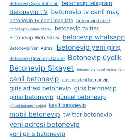
betonevip telegram
Betonevip Spor Bahisleri
betonevip tv canli maç
Betonevip TV
betonevip tv canli maç izle
betonevip tv izle
betonevip twitter
betonevip tv online destek
betonevip whatsapp
Betonevip Web Sitesi
Betonevip yeni giriş
Betonevip Yeni Adresi
Betonevip üyelik
Betonevip Çevrimiçi Casino
Betonevip Şikayet
betonevip şikayet ve önerileri
canli betonevip
casino sitesi betonevip
giris adresi betonevip
giris betonevip
girisi betonevip
güncel betonevip
kayit betonevip
güncel betonevip girişi
mobil betonevip
twitter betonevip
yeni adresi betonevip
yeni giris betonevip