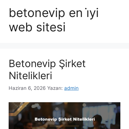
betonevip en i̇yi
web sitesi
Betonevip Şirket
Nitelikleri
Haziran 6, 2026
Yazarı:
admin