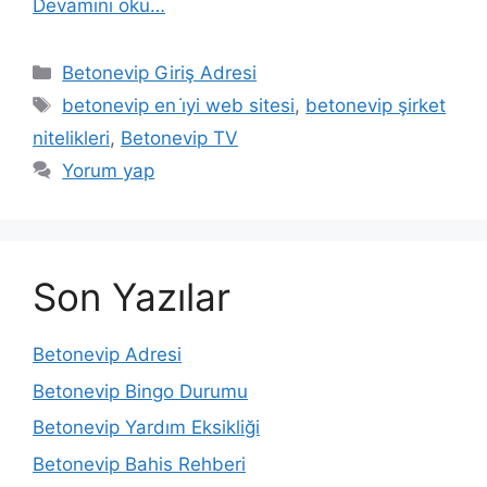
Devamını oku…
Kategoriler
Betonevip Giriş Adresi
Etiketler
betonevip en i̇yi web sitesi
,
betonevip şirket
nitelikleri
,
Betonevip TV
Yorum yap
Son Yazılar
Betonevip Adresi
Betonevip Bingo Durumu
Betonevip Yardım Eksikliği
Betonevip Bahis Rehberi