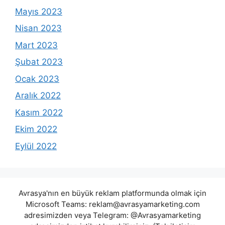
Mayıs 2023
Nisan 2023
Mart 2023
Şubat 2023
Ocak 2023
Aralık 2022
Kasım 2022
Ekim 2022
Eylül 2022
Avrasya'nın en büyük reklam platformunda olmak için
Microsoft Teams:
reklam@avrasyamarketing.com
adresimizden veya Telegram: @Avrasyamarketing