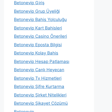
Betonevip Giriş
Betonevip Grup Üyeliği
Betonevip Bahis Yolculuğu
Betonevip Kart Bahisleri
Betonevip Casino Önerileri
Betonevip Eposta Bilgisi
Betonevip Kolay Bahis
Betonevip Hesap Patlaması
Betonevip Canlı Heyecan
Betonevip Tv Hizmetleri
Betonevip Şifre Kurtarma
Betonevip Şirket Nitelikleri
Betonevip Şikayet Çözümü
Betonevip