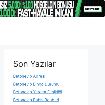
Son Yazılar
Betonevip Adresi
Betonevip Bingo Durumu
Betonevip Yardım Eksikliği
Betonevip Bahis Rehberi