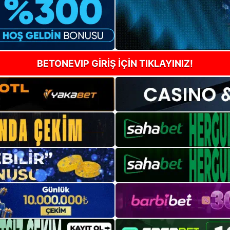
BETONEVIP GİRİŞ İÇİN TIKLAYINIZ!