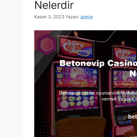
Nelerdir
Kasım 3, 2023
Yazarı:
admin