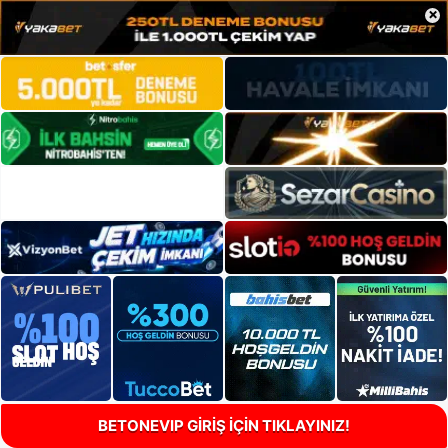
×
BETONEVIP GİRİŞ İÇİN TIKLAYINIZ!