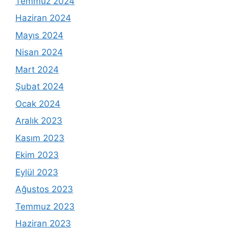
Temmuz 2024
Haziran 2024
Mayıs 2024
Nisan 2024
Mart 2024
Şubat 2024
Ocak 2024
Aralık 2023
Kasım 2023
Ekim 2023
Eylül 2023
Ağustos 2023
Temmuz 2023
Haziran 2023