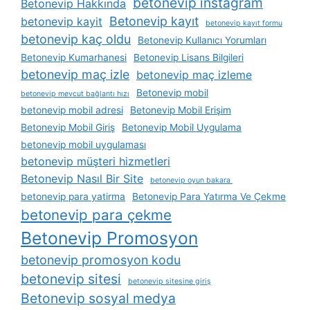
betonevip instagram
Betonevip Hakkında
Betonevip kayıt
betonevip kayit
betonevip kayıt formu
betonevip kaç oldu
Betonevip Kullanıcı Yorumları
Betonevip Kumarhanesi
Betonevip Lisans Bilgileri
betonevip maç izle
betonevip maç izleme
Betonevip mobil
betonevip mevcut bağlantı hızı
betonevip mobil adresi
Betonevip Mobil Erişim
Betonevip Mobil Giriş
Betonevip Mobil Uygulama
betonevip mobil uygulaması
betonevip müşteri hizmetleri
Betonevip Nasıl Bir Site
betonevip oyun bakara
betonevip para yatirma
Betonevip Para Yatırma Ve Çekme
betonevip para çekme
Betonevip Promosyon
betonevip promosyon kodu
betonevip sitesi
betonevip sitesine giriş
Betonevip sosyal medya