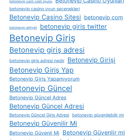
Betonevip Casino Oyunları
betonevip canlı rulet oyunu
betonevip casino oyun seçenekleri
Betonevip Casino Sitesi
betonevip com
betonevip giris twitter
betonevip ehliyet
Betonevip Giriş
Betonevip giriş adresi
Betonevip Girişi
betonevip giriş adresi nedir
Betonevip Giriş Yap
Betonevip Giriş Yapamıyorum
Betonevip Güncel
Betonevip Güncel Adres
Betonevip Güncel Adresi
Betonevip Güncel Giriş Adresi
betonevip güvenilebilir mi
Betonevip Güvenilir Mi
Betonevip Güvenlir mi
Betonevip Güvenli Mi