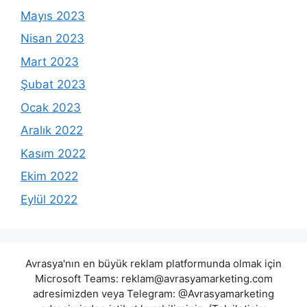
Mayıs 2023
Nisan 2023
Mart 2023
Şubat 2023
Ocak 2023
Aralık 2022
Kasım 2022
Ekim 2022
Eylül 2022
Avrasya'nın en büyük reklam platformunda olmak için
Microsoft Teams:
reklam@avrasyamarketing.com
adresimizden veya Telegram: @Avrasyamarketing