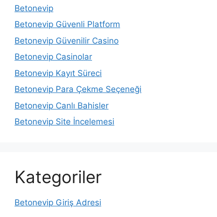
Betonevip
Betonevip Güvenli Platform
Betonevip Güvenilir Casino
Betonevip Casinolar
Betonevip Kayıt Süreci
Betonevip Para Çekme Seçeneği
Betonevip Canlı Bahisler
Betonevip Site İncelemesi
Kategoriler
Betonevip Giriş Adresi