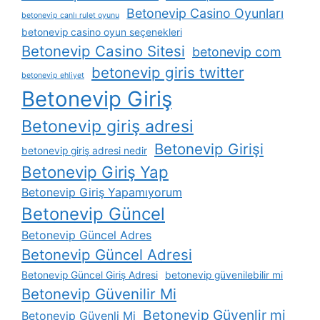
Betonevip Casino Oyunları
betonevip canlı rulet oyunu
betonevip casino oyun seçenekleri
Betonevip Casino Sitesi
betonevip com
betonevip giris twitter
betonevip ehliyet
Betonevip Giriş
Betonevip giriş adresi
Betonevip Girişi
betonevip giriş adresi nedir
Betonevip Giriş Yap
Betonevip Giriş Yapamıyorum
Betonevip Güncel
Betonevip Güncel Adres
Betonevip Güncel Adresi
Betonevip Güncel Giriş Adresi
betonevip güvenilebilir mi
Betonevip Güvenilir Mi
Betonevip Güvenlir mi
Betonevip Güvenli Mi