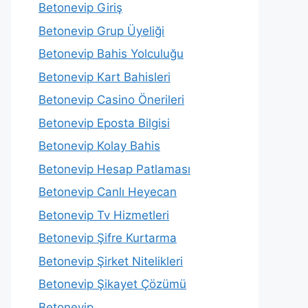
Betonevip Giriş
Betonevip Grup Üyeliği
Betonevip Bahis Yolculuğu
Betonevip Kart Bahisleri
Betonevip Casino Önerileri
Betonevip Eposta Bilgisi
Betonevip Kolay Bahis
Betonevip Hesap Patlaması
Betonevip Canlı Heyecan
Betonevip Tv Hizmetleri
Betonevip Şifre Kurtarma
Betonevip Şirket Nitelikleri
Betonevip Şikayet Çözümü
Betonevip