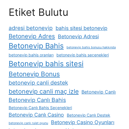
Etiket Bulutu
adresi betonevip
bahis sitesi betonevip
Betonevip Adres
Betonevip Adresi
Betonevip Bahis
betonevip bahis bonusu hakkında
betonevip bahis oranları
betonevip bahis seçenekleri
Betonevip bahis sitesi
Betonevip Bonus
betonevip canli destek
betonevip canli maç izle
Betonevip Canlı
Betonevip Canlı Bahis
Betonevip Canlı Bahis Seçenekleri
Betonevip Canlı Casino
Betonevip Canlı Destek
Betonevip Casino Oyunları
betonevip canlı rulet oyunu