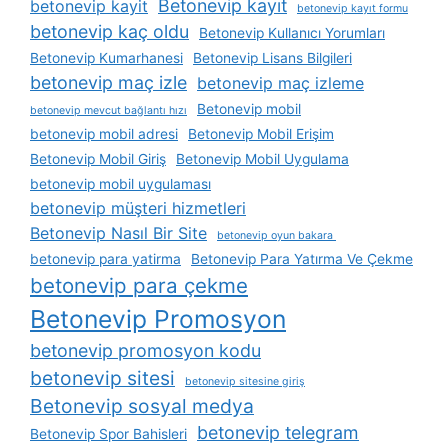
Betonevip kayıt
betonevip kayit
betonevip kayıt formu
betonevip kaç oldu
Betonevip Kullanıcı Yorumları
Betonevip Kumarhanesi
Betonevip Lisans Bilgileri
betonevip maç izle
betonevip maç izleme
Betonevip mobil
betonevip mevcut bağlantı hızı
betonevip mobil adresi
Betonevip Mobil Erişim
Betonevip Mobil Giriş
Betonevip Mobil Uygulama
betonevip mobil uygulaması
betonevip müşteri hizmetleri
Betonevip Nasıl Bir Site
betonevip oyun bakara
betonevip para yatirma
Betonevip Para Yatırma Ve Çekme
betonevip para çekme
Betonevip Promosyon
betonevip promosyon kodu
betonevip sitesi
betonevip sitesine giriş
Betonevip sosyal medya
betonevip telegram
Betonevip Spor Bahisleri