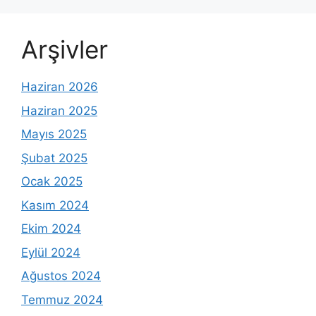
Arşivler
Haziran 2026
Haziran 2025
Mayıs 2025
Şubat 2025
Ocak 2025
Kasım 2024
Ekim 2024
Eylül 2024
Ağustos 2024
Temmuz 2024