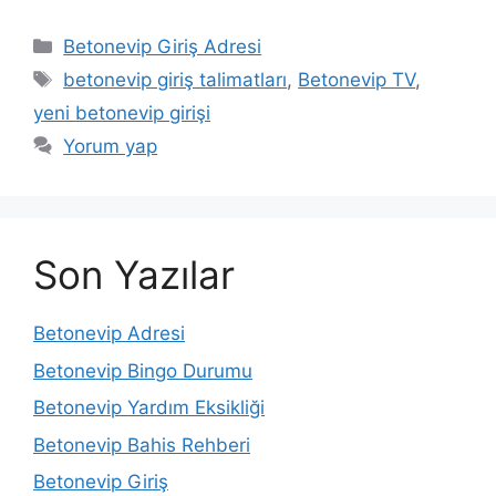
Kategoriler
Betonevip Giriş Adresi
Etiketler
betonevip giriş talimatları
,
Betonevip TV
,
yeni betonevip girişi
Yorum yap
Son Yazılar
Betonevip Adresi
Betonevip Bingo Durumu
Betonevip Yardım Eksikliği
Betonevip Bahis Rehberi
Betonevip Giriş