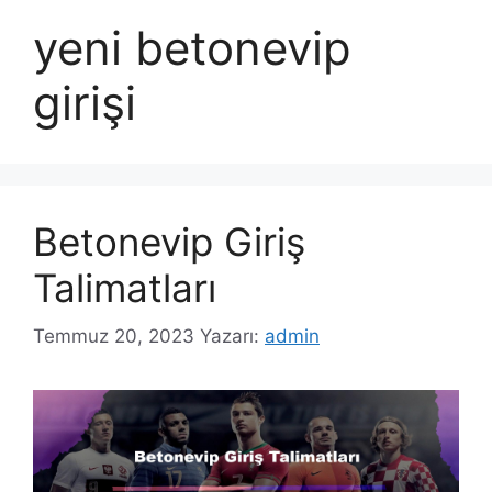
yeni betonevip
girişi
Betonevip Giriş
Talimatları
Temmuz 20, 2023
Yazarı:
admin