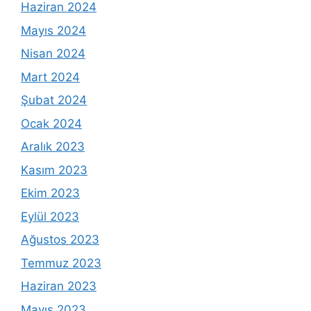
Haziran 2024
Mayıs 2024
Nisan 2024
Mart 2024
Şubat 2024
Ocak 2024
Aralık 2023
Kasım 2023
Ekim 2023
Eylül 2023
Ağustos 2023
Temmuz 2023
Haziran 2023
Mayıs 2023