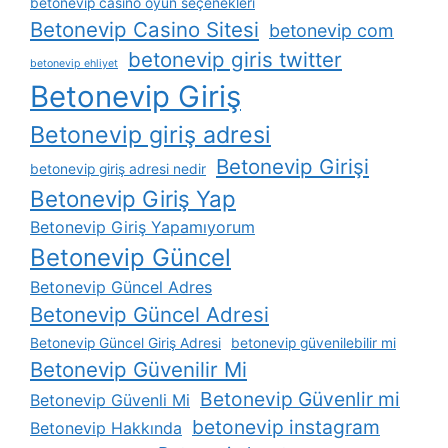
betonevip casino oyun seçenekleri
Betonevip Casino Sitesi
betonevip com
betonevip giris twitter
betonevip ehliyet
Betonevip Giriş
Betonevip giriş adresi
Betonevip Girişi
betonevip giriş adresi nedir
Betonevip Giriş Yap
Betonevip Giriş Yapamıyorum
Betonevip Güncel
Betonevip Güncel Adres
Betonevip Güncel Adresi
Betonevip Güncel Giriş Adresi
betonevip güvenilebilir mi
Betonevip Güvenilir Mi
Betonevip Güvenlir mi
Betonevip Güvenli Mi
betonevip instagram
Betonevip Hakkında