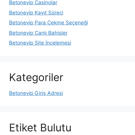
Betonevip Casinolar
Betonevip Kayıt Süreci
Betonevip Para Çekme Seçeneği
Betonevip Canlı Bahisler
Betonevip Site İncelemesi
Kategoriler
Betonevip Giriş Adresi
Etiket Bulutu