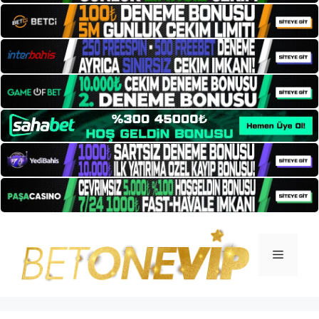
İçeriğe
atla
Menü