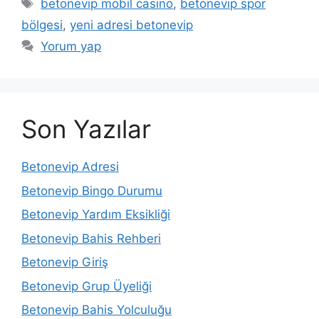
Etiketler
betonevip mobil casino
,
betonevip spor
bölgesi
,
yeni adresi betonevip
Yorum yap
Son Yazılar
Betonevip Adresi
Betonevip Bingo Durumu
Betonevip Yardım Eksikliği
Betonevip Bahis Rehberi
Betonevip Giriş
Betonevip Grup Üyeliği
Betonevip Bahis Yolculuğu