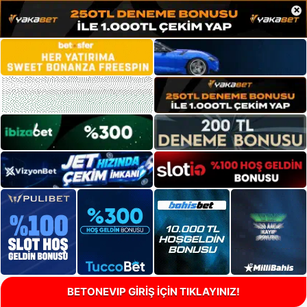
×
BETONEVIP GİRİŞ İÇİN TIKLAYINIZ!