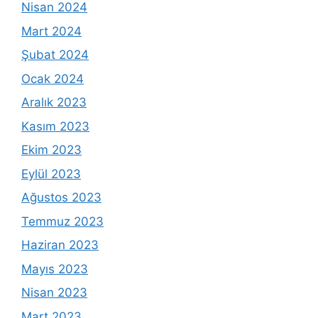
Nisan 2024
Mart 2024
Şubat 2024
Ocak 2024
Aralık 2023
Kasım 2023
Ekim 2023
Eylül 2023
Ağustos 2023
Temmuz 2023
Haziran 2023
Mayıs 2023
Nisan 2023
Mart 2023