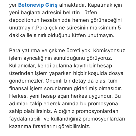
yer
Betonevip Giriş
almaktadır. Kapatmak için
yeni bağlantı adresini belirtin.Lütfen
depozitonun hesabınızda hemen görüneceğini
unutmayın.Para çekme süresinin maksimum 5
dakika ile sınırlı olduğunu lütfen unutmayın.
Para yatırma ve çekme ücreti yok. Komisyonsuz
işlem ayrıcalığının sunulduğunu görüyoruz.
Kullanıcılar, kendi adlarına kayıtlı bir hesap
üzerinden işlem yaparken hiçbir koşulda dosya
göndermezler. Önemli bir detay da olası tüm
finansal işlem sorunlarının giderilmiş olmasıdır.
Herkes, yeni hesap açan herkes uygundur. Bu
adımları takip ederek anında bu promosyona
sahip olabilirsiniz. Aldığınız promosyonlardan
faydalanabilir ve kullandığınız promosyonlardan
kazanma fırsatlarını görebilirsiniz.