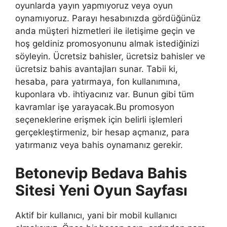
oyunlarda yayın yapmıyoruz veya oyun
oynamıyoruz. Parayı hesabınızda gördüğünüz
anda müşteri hizmetleri ile iletişime geçin ve
hoş geldiniz promosyonunu almak istediğinizi
söyleyin. Ücretsiz bahisler, ücretsiz bahisler ve
ücretsiz bahis avantajları sunar. Tabii ki,
hesaba, para yatırmaya, fon kullanımına,
kuponlara vb. ihtiyacınız var. Bunun gibi tüm
kavramlar işe yarayacak.Bu promosyon
seçeneklerine erişmek için belirli işlemleri
gerçekleştirmeniz, bir hesap açmanız, para
yatırmanız veya bahis oynamanız gerekir.
Betonevip Bedava Bahis
Sitesi Yeni Oyun Sayfası
Aktif bir kullanıcı, yani bir mobil kullanıcı