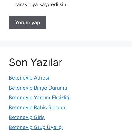
tarayıcıya kaydedilsin.
Son Yazılar
Betonevip Adresi
Betonevip Bingo Durumu
Betonevip Yardım Eksikliği
Betonevip Bahis Rehberi
Betonevip Giriş
Betonevip Grup Üyeliği