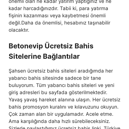
önemli olan ne kadar yatırım yaptığınız ve ne
kadar harcadığınızdır. Tabii ki, para yatırma
fişinin kazanması veya kaybetmesi önemli
değil.Daha da önemlisi, hesabınız taşınabilir
olacaktır.
Betonevip Ücretsiz Bahis
Sitelerine Bağlantılar
Şahsen ücretsiz bahis siteleri aradığımda her
yabancı bahis sitesinde sadece bir tane
buluyorum. Tüm yabancı bahis siteleri ve yeni
giriş adresleri bu sayfada gösterilmektedir.
Yavaş yavaş hareket alanına ulaşın. Her ücretsiz
bahis promosyon kuralını ve kılavuzunu okuyun.
Çok zaman alan bir uygulamadır. Acele etme.
Ama karşılığında daha hızlı sürebileceksiniz.
Sizlerle paylaştığımız ücretsiz bahis linki, Türkiye