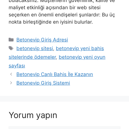
bulacaksınız. Müşterilerin güvenilirlik, kalite ve
maliyet etkinliği açısından bir web sitesi
seçerken en önemli endişeleri şunlardır: Bu üç
nokta birleştiğinde en iyisini bulurlar.
Kategoriler
Betonevip Giriş Adresi
Etiketler
betonevip sitesi
,
betonevip yeni bahis
sitelerinde ödemeler
,
betonevip yeni oyun
sayfası
Yazı
Betonevip Canlı Bahis İle Kazanın
dolaşımı
Betonevip Giriş Sistemi
Yorum yapın