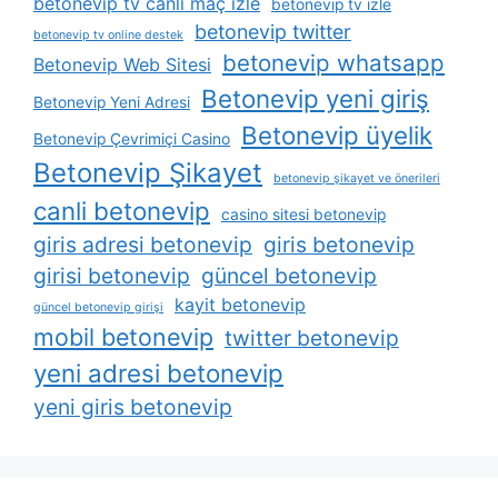
betonevip tv canli maç izle
betonevip tv izle
betonevip twitter
betonevip tv online destek
betonevip whatsapp
Betonevip Web Sitesi
Betonevip yeni giriş
Betonevip Yeni Adresi
Betonevip üyelik
Betonevip Çevrimiçi Casino
Betonevip Şikayet
betonevip şikayet ve önerileri
canli betonevip
casino sitesi betonevip
giris adresi betonevip
giris betonevip
girisi betonevip
güncel betonevip
kayit betonevip
güncel betonevip girişi
mobil betonevip
twitter betonevip
yeni adresi betonevip
yeni giris betonevip