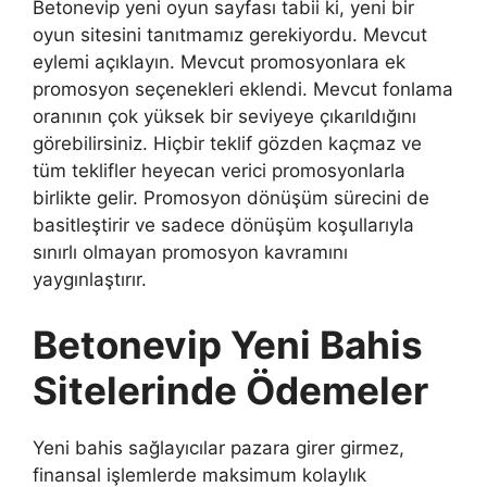
Betonevip yeni oyun sayfası tabii ki, yeni bir
oyun sitesini tanıtmamız gerekiyordu. Mevcut
eylemi açıklayın. Mevcut promosyonlara ek
promosyon seçenekleri eklendi. Mevcut fonlama
oranının çok yüksek bir seviyeye çıkarıldığını
görebilirsiniz. Hiçbir teklif gözden kaçmaz ve
tüm teklifler heyecan verici promosyonlarla
birlikte gelir. Promosyon dönüşüm sürecini de
basitleştirir ve sadece dönüşüm koşullarıyla
sınırlı olmayan promosyon kavramını
yaygınlaştırır.
Betonevip Yeni Bahis
Sitelerinde Ödemeler
Yeni bahis sağlayıcılar pazara girer girmez,
finansal işlemlerde maksimum kolaylık