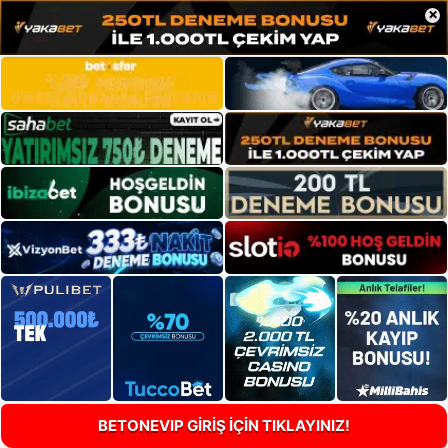
×
BETONEVIP GİRİŞ İÇİN TIKLAYINIZ!