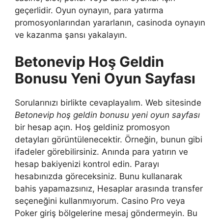
geçerlidir. Oyun oynayın, para yatırma
promosyonlarından yararlanın, casinoda oynayın
ve kazanma şansı yakalayın.
Betonevip Hoş Geldin
Bonusu Yeni Oyun Sayfası
Sorularınızı birlikte cevaplayalım. Web sitesinde
Betonevip hoş geldin bonusu yeni oyun sayfası
bir hesap açın. Hoş geldiniz promosyon
detayları görüntülenecektir. Örneğin, bunun gibi
ifadeler görebilirsiniz. Anında para yatırın ve
hesap bakiyenizi kontrol edin. Parayı
hesabınızda göreceksiniz. Bunu kullanarak
bahis yapamazsınız, Hesaplar arasında transfer
seçeneğini kullanmıyorum. Casino Pro veya
Poker giriş bölgelerine mesaj göndermeyin. Bu