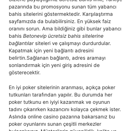
pazarında bu promosyonu sunan tüm yabancı
bahis sitelerini göstermektedir. Karşılaştırma
sayfamızda da bulabilirsiniz. En yüksek faiz
oranını sorun. Ama bildiğiniz gibi bunlar yabancı
bahis
Betonevip ücretsiz bahis sitelerine
bağlantılar
siteleri ve çalışmayı durdurdular.
Kapatmak için yeni bağlantı adresini
belirtin.Sağlanan bağlantı, adres aramayı
sonlandırmak için yeni giriş adresini de
gösterecektir.
En iyi poker sitelerinin aranması, açıkça poker
tutkunları tarafından yapılır. Bu durumda her
poker tutkunu en iyiyi kazanmak ve oyunun
tadını çıkarırken kazancını kolayca çekmek ister.
Aslında online casino pazarına bakarsanız bu
poker oyunlarını sunan çeşitli merkezler