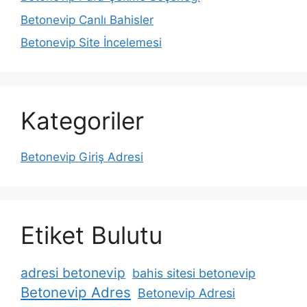
Betonevip Canlı Bahisler
Betonevip Site İncelemesi
Kategoriler
Betonevip Giriş Adresi
Etiket Bulutu
adresi betonevip
bahis sitesi betonevip
Betonevip Adres
Betonevip Adresi