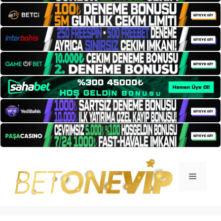
İçeriğe
atla
Menü