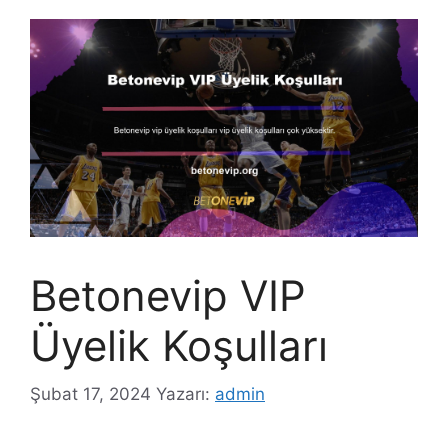
Betonevip VIP
Üyelik Koşulları
Şubat 17, 2024
Yazarı:
admin