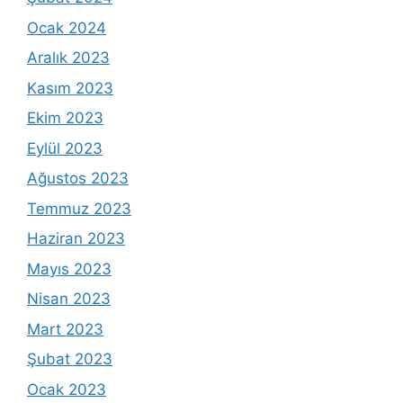
Ocak 2024
Aralık 2023
Kasım 2023
Ekim 2023
Eylül 2023
Ağustos 2023
Temmuz 2023
Haziran 2023
Mayıs 2023
Nisan 2023
Mart 2023
Şubat 2023
Ocak 2023