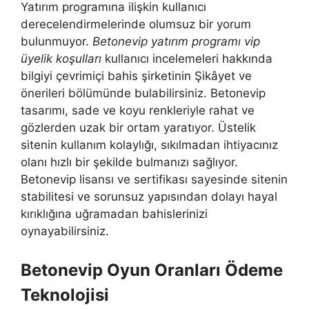
Yatırım programına ilişkin kullanıcı
derecelendirmelerinde olumsuz bir yorum
bulunmuyor.
Betonevip yatırım programı vip
üyelik koşulları
kullanıcı incelemeleri hakkında
bilgiyi çevrimiçi bahis şirketinin Şikâyet ve
önerileri bölümünde bulabilirsiniz. Betonevip
tasarımı, sade ve koyu renkleriyle rahat ve
gözlerden uzak bir ortam yaratıyor. Üstelik
sitenin kullanım kolaylığı, sıkılmadan ihtiyacınız
olanı hızlı bir şekilde bulmanızı sağlıyor.
Betonevip lisansı ve sertifikası sayesinde sitenin
stabilitesi ve sorunsuz yapısından dolayı hayal
kırıklığına uğramadan bahislerinizi
oynayabilirsiniz.
Betonevip Oyun Oranları Ödeme
Teknolojisi