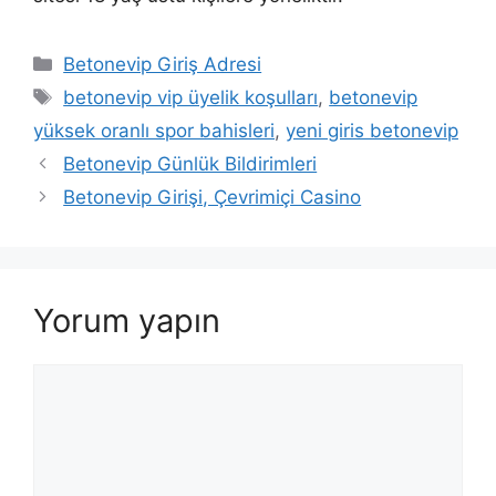
Kategoriler
Betonevip Giriş Adresi
Etiketler
betonevip vip üyelik koşulları
,
betonevip
yüksek oranlı spor bahisleri
,
yeni giris betonevip
Yazı
Betonevip Günlük Bildirimleri
dolaşımı
Betonevip Girişi, Çevrimiçi Casino
Yorum yapın
Yorum