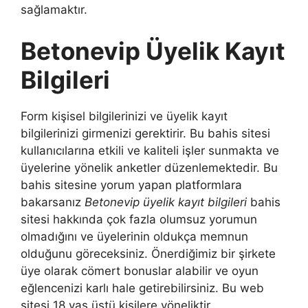
sağlamaktır.
Betonevip Üyelik Kayıt
Bilgileri
Form kişisel bilgilerinizi ve üyelik kayıt
bilgilerinizi girmenizi gerektirir. Bu bahis sitesi
kullanıcılarına etkili ve kaliteli işler sunmakta ve
üyelerine yönelik anketler düzenlemektedir. Bu
bahis sitesine yorum yapan platformlara
bakarsanız
Betonevip üyelik kayıt bilgileri
bahis
sitesi hakkında çok fazla olumsuz yorumun
olmadığını ve üyelerinin oldukça memnun
olduğunu göreceksiniz. Önerdiğimiz bir şirkete
üye olarak cömert bonuslar alabilir ve oyun
eğlencenizi karlı hale getirebilirsiniz. Bu web
sitesi 18 yaş üstü kişilere yöneliktir.