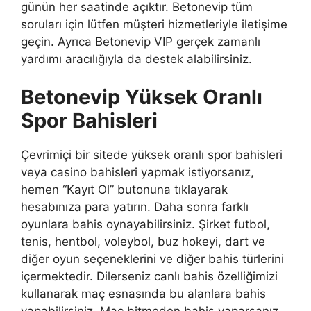
günün her saatinde açıktır. Betonevip tüm
soruları için lütfen müşteri hizmetleriyle iletişime
geçin. Ayrıca Betonevip VIP gerçek zamanlı
yardımı aracılığıyla da destek alabilirsiniz.
Betonevip Yüksek Oranlı
Spor Bahisleri
Çevrimiçi bir sitede yüksek oranlı spor bahisleri
veya casino bahisleri yapmak istiyorsanız,
hemen “Kayıt Ol” butonuna tıklayarak
hesabınıza para yatırın. Daha sonra farklı
oyunlara bahis oynayabilirsiniz. Şirket futbol,
tenis, hentbol, voleybol, buz hokeyi, dart ve
diğer oyun seçeneklerini ve diğer bahis türlerini
içermektedir. Dilerseniz canlı bahis özelliğimizi
kullanarak maç esnasında bu alanlara bahis