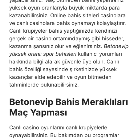
yapabilirsiniz. Maç bitmeden bahis yaparsanız
yüksek oyun oranlarıyla büyük miktarda para
kazanabilirsiniz. Online bahis siteleri casinolara
ve canlı casinolara bahis oynamayı kolaylaştırır.
Canlı krupiyeler bahis yaptığınızda kendinizi
gerçek bir casino ortamındaymış gibi hisseder,
kazanma şansınız olur ve eğlenirsiniz.
Betonevip
yüksek oranlı spor bahisleri
kullanıcı yorumları
hakkında bilgi alarak güvenle üye olun. Canlı
bahis özelliği sayesinde şirketinizde yüksek
kazançlar elde edebilir ve oyun bitmeden
tahminlerde bulunabilirsiniz.
Betonevip Bahis Meraklıları
Maç Yapması
Canlı casino oyunlarını canlı krupiyelerle
oynayabilirsiniz. Bu bakımdan bu programlar