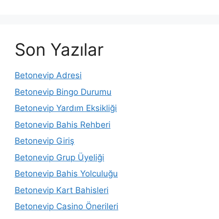
Son Yazılar
Betonevip Adresi
Betonevip Bingo Durumu
Betonevip Yardım Eksikliği
Betonevip Bahis Rehberi
Betonevip Giriş
Betonevip Grup Üyeliği
Betonevip Bahis Yolculuğu
Betonevip Kart Bahisleri
Betonevip Casino Önerileri