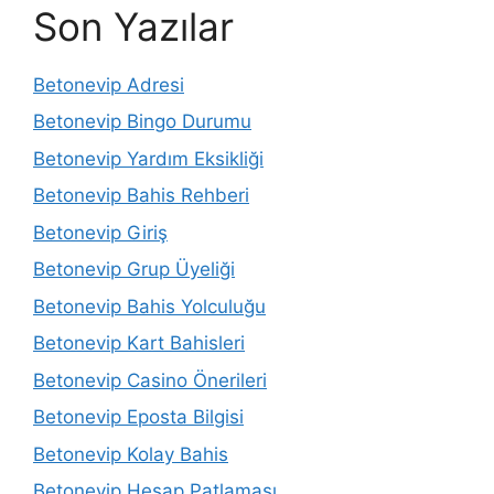
Son Yazılar
Betonevip Adresi
Betonevip Bingo Durumu
Betonevip Yardım Eksikliği
Betonevip Bahis Rehberi
Betonevip Giriş
Betonevip Grup Üyeliği
Betonevip Bahis Yolculuğu
Betonevip Kart Bahisleri
Betonevip Casino Önerileri
Betonevip Eposta Bilgisi
Betonevip Kolay Bahis
Betonevip Hesap Patlaması