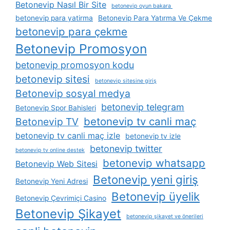
Betonevip Nasıl Bir Site
betonevip oyun bakara
betonevip para yatirma
Betonevip Para Yatırma Ve Çekme
betonevip para çekme
Betonevip Promosyon
betonevip promosyon kodu
betonevip sitesi
betonevip sitesine giriş
Betonevip sosyal medya
betonevip telegram
Betonevip Spor Bahisleri
betonevip tv canli maç
Betonevip TV
betonevip tv canli maç izle
betonevip tv izle
betonevip twitter
betonevip tv online destek
betonevip whatsapp
Betonevip Web Sitesi
Betonevip yeni giriş
Betonevip Yeni Adresi
Betonevip üyelik
Betonevip Çevrimiçi Casino
Betonevip Şikayet
betonevip şikayet ve önerileri