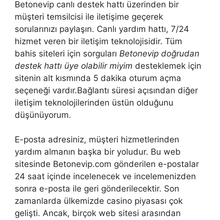
Betonevip canlı destek hattı üzerinden bir
müşteri temsilcisi ile iletişime geçerek
sorularınızı paylaşın. Canlı yardım hattı, 7/24
hizmet veren bir iletişim teknolojisidir. Tüm
bahis siteleri için sorguları
Betonevip doğrudan
destek hattı üye olabilir miyim
desteklemek için
sitenin alt kısmında 5 dakika oturum açma
seçeneği vardır.Bağlantı süresi açısından diğer
iletişim teknolojilerinden üstün olduğunu
düşünüyorum.
E-posta adresiniz, müşteri hizmetlerinden
yardım almanın başka bir yoludur. Bu web
sitesinde Betonevip.com gönderilen e-postalar
24 saat içinde incelenecek ve incelemenizden
sonra e-posta ile geri gönderilecektir. Son
zamanlarda ülkemizde casino piyasası çok
gelişti. Ancak, birçok web sitesi arasından