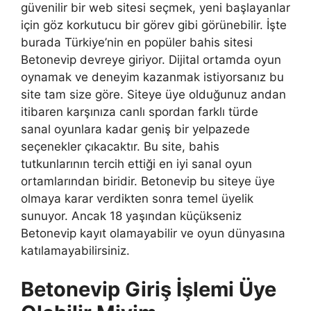
güvenilir bir web sitesi seçmek, yeni başlayanlar
için göz korkutucu bir görev gibi görünebilir. İşte
burada Türkiye’nin en popüler bahis sitesi
Betonevip devreye giriyor. Dijital ortamda oyun
oynamak ve deneyim kazanmak istiyorsanız bu
site tam size göre. Siteye üye olduğunuz andan
itibaren karşınıza canlı spordan farklı türde
sanal oyunlara kadar geniş bir yelpazede
seçenekler çıkacaktır. Bu site, bahis
tutkunlarının tercih ettiği en iyi sanal oyun
ortamlarından biridir. Betonevip bu siteye üye
olmaya karar verdikten sonra temel üyelik
sunuyor. Ancak 18 yaşından küçükseniz
Betonevip kayıt olamayabilir ve oyun dünyasına
katılamayabilirsiniz.
Betonevip Giriş İşlemi Üye