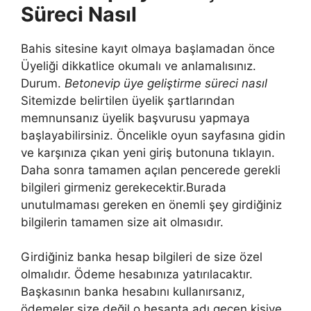
Süreci Nasıl
Bahis sitesine kayıt olmaya başlamadan önce
Üyeliği dikkatlice okumalı ve anlamalısınız.
Durum.
Betonevip üye geliştirme süreci nasıl
Sitemizde belirtilen üyelik şartlarından
memnunsanız üyelik başvurusu yapmaya
başlayabilirsiniz. Öncelikle oyun sayfasına gidin
ve karşınıza çıkan yeni giriş butonuna tıklayın.
Daha sonra tamamen açılan pencerede gerekli
bilgileri girmeniz gerekecektir.Burada
unutulmaması gereken en önemli şey girdiğiniz
bilgilerin tamamen size ait olmasıdır.
Girdiğiniz banka hesap bilgileri de size özel
olmalıdır. Ödeme hesabınıza yatırılacaktır.
Başkasının banka hesabını kullanırsanız,
ödemeler size değil o hesapta adı geçen kişiye