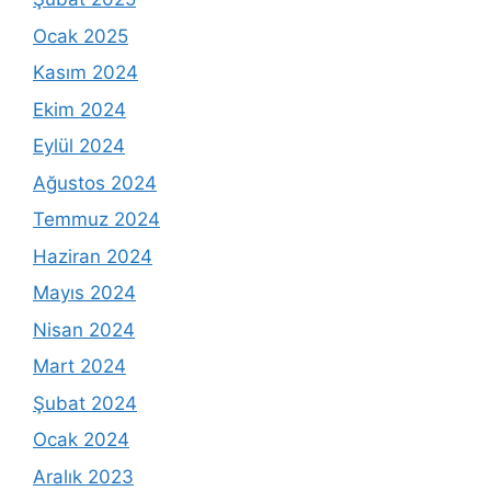
Ocak 2025
Kasım 2024
Ekim 2024
Eylül 2024
Ağustos 2024
Temmuz 2024
Haziran 2024
Mayıs 2024
Nisan 2024
Mart 2024
Şubat 2024
Ocak 2024
Aralık 2023