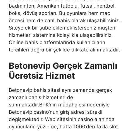
badminton, Amerikan futbolu, futsal, hentbol, ​​
boks, dövüş sporları. Bu oyunlara hem maç
öncesi hem de canlı bahis olarak ulaşabilirsiniz.
Siteye ek bir şube eklemek isterseniz müşteri
hizmetleri sistemine kolaylıkla ulaşabilirsiniz.
Online bahis platformlarında kullanıcıların
tercihleri ​​doğru bir şekilde dikkate alınmaktadır.
Betonevip Gerçek Zamanlı
Ücretsiz Hizmet
Betonevip bahis sitesi aynı zamanda gerçek
zamanlı bahis hizmetleri de
sunmaktadır.BTK’nın müdahalesi nedeniyle
Betonevip casino’nun giriş adresi sürekli
değişmektedir. Web sitesinin casino alanında
oyuncuların yüzlerce, hatta 1000’den fazla slot