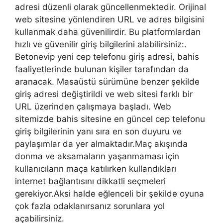
adresi düzenli olarak güncellenmektedir. Orijinal
web sitesine yönlendiren URL ve adres bilgisini
kullanmak daha güvenilirdir. Bu platformlardan
hızlı ve güvenilir giriş bilgilerini alabilirsiniz:.
Betonevip yeni cep telefonu giriş adresi, bahis
faaliyetlerinde bulunan kişiler tarafından da
aranacak. Masaüstü sürümüne benzer şekilde
giriş adresi değiştirildi ve web sitesi farklı bir
URL üzerinden çalışmaya başladı. Web
sitemizde bahis sitesine en güncel cep telefonu
giriş bilgilerinin yanı sıra en son duyuru ve
paylaşımlar da yer almaktadır.Maç akışında
donma ve aksamaların yaşanmaması için
kullanıcıların maça katılırken kullandıkları
internet bağlantısını dikkatli seçmeleri
gerekiyor.Aksi halde eğlenceli bir şekilde oyuna
çok fazla odaklanırsanız sorunlara yol
açabilirsiniz.