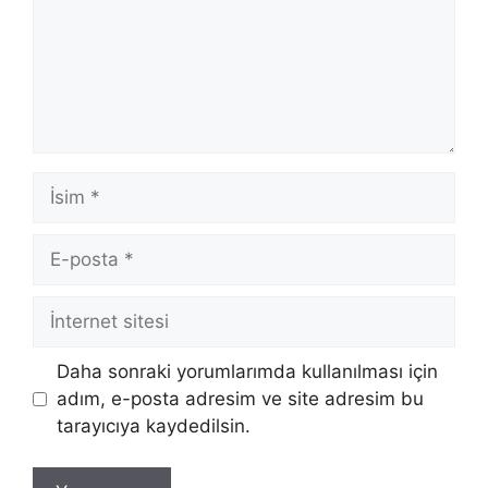
İsim
E-
posta
İnternet
sitesi
Daha sonraki yorumlarımda kullanılması için
adım, e-posta adresim ve site adresim bu
tarayıcıya kaydedilsin.