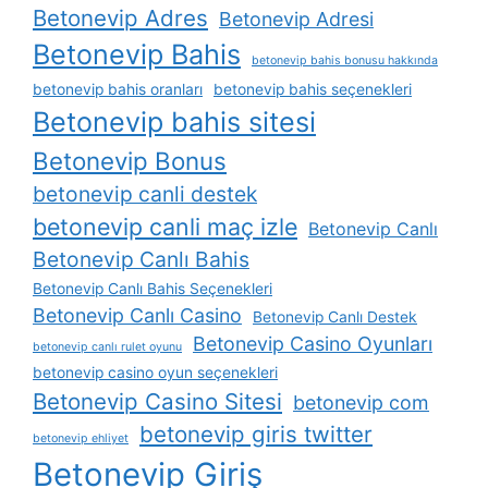
Betonevip Adres
Betonevip Adresi
Betonevip Bahis
betonevip bahis bonusu hakkında
betonevip bahis oranları
betonevip bahis seçenekleri
Betonevip bahis sitesi
Betonevip Bonus
betonevip canli destek
betonevip canli maç izle
Betonevip Canlı
Betonevip Canlı Bahis
Betonevip Canlı Bahis Seçenekleri
Betonevip Canlı Casino
Betonevip Canlı Destek
Betonevip Casino Oyunları
betonevip canlı rulet oyunu
betonevip casino oyun seçenekleri
Betonevip Casino Sitesi
betonevip com
betonevip giris twitter
betonevip ehliyet
Betonevip Giriş