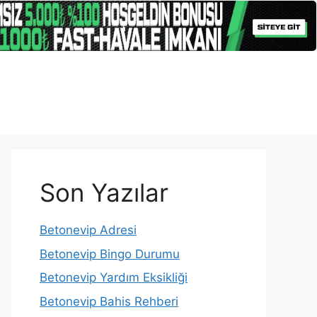
Son Yazılar
Betonevip Adresi
Betonevip Bingo Durumu
Betonevip Yardım Eksikliği
Betonevip Bahis Rehberi