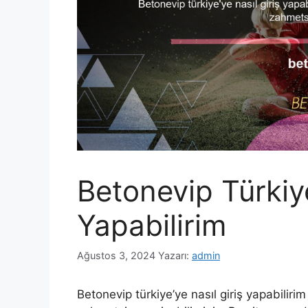
Betonevip Türkiye
Yapabilirim
Ağustos 3, 2024
Yazarı:
admin
Betonevip türkiye’ye nasıl giriş yapabilirim 