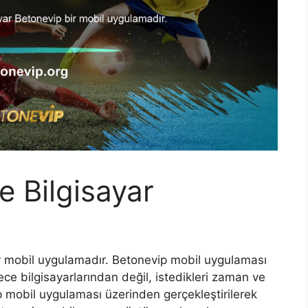
 Bilgisayar
r mobil uygulamadır. Betonevip mobil uygulaması
ece bilgisayarlarından değil, istedikleri zaman ve
ip mobil uygulaması üzerinden gerçekleştirilerek