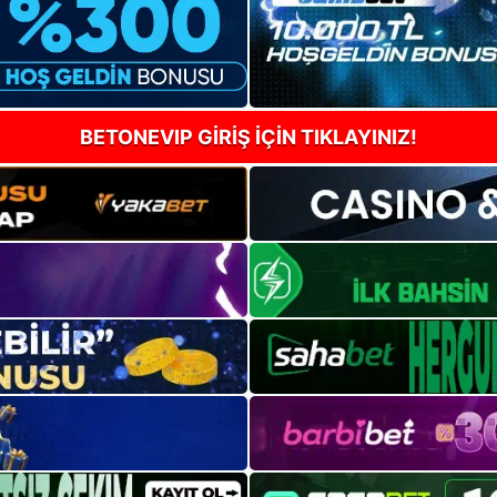
BETONEVIP GİRİŞ İÇİN TIKLAYINIZ!