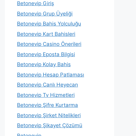
Betonevip Giriş
Betonevip Grup Üyeliği
Betonevip Bahis Yolculuğu
Betonevip Kart Bahisleri
Betonevip Casino Önerileri
Betonevip Eposta Bilgisi
Betonevip Kolay Bahis
Betonevip Hesap Patlaması
Betonevip Canlı Heyecan
Betonevip Tv Hizmetleri
Betonevip Şifre Kurtarma
Betonevip Şirket Nitelikleri
Betonevip Şikayet Çözümü
Betonevip