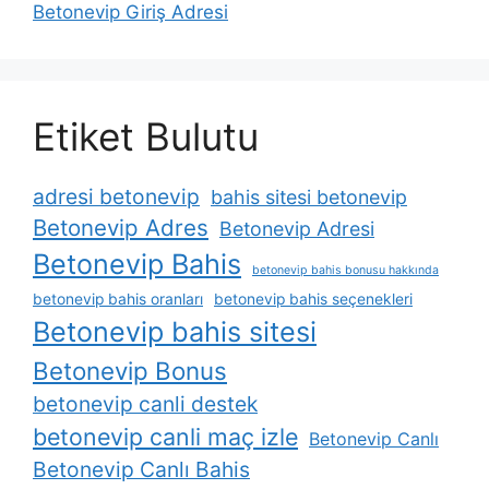
Betonevip Giriş Adresi
Etiket Bulutu
adresi betonevip
bahis sitesi betonevip
Betonevip Adres
Betonevip Adresi
Betonevip Bahis
betonevip bahis bonusu hakkında
betonevip bahis oranları
betonevip bahis seçenekleri
Betonevip bahis sitesi
Betonevip Bonus
betonevip canli destek
betonevip canli maç izle
Betonevip Canlı
Betonevip Canlı Bahis