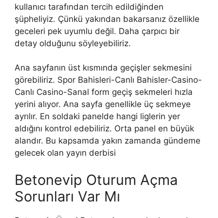
kullanıcı tarafından tercih edildiğinden
şüpheliyiz. Çünkü yakından bakarsanız özellikle
geceleri pek uyumlu değil. Daha çarpıcı bir
detay olduğunu söyleyebiliriz.
Ana sayfanın üst kısmında geçişler sekmesini
görebiliriz. Spor Bahisleri-Canlı Bahisler-Casino-
Canlı Casino-Sanal form geçiş sekmeleri hızla
yerini alıyor. Ana sayfa genellikle üç sekmeye
ayrılır. En soldaki panelde hangi liglerin yer
aldığını kontrol edebiliriz. Orta panel en büyük
alandır. Bu kapsamda yakın zamanda gündeme
gelecek olan yayın derbisi
Betonevip Oturum Açma
Sorunları Var Mı