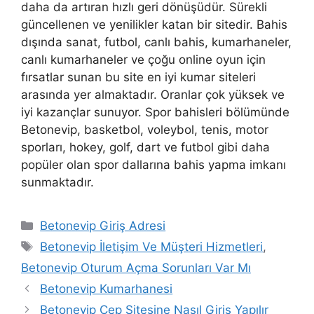
daha da artıran hızlı geri dönüşüdür. Sürekli
güncellenen ve yenilikler katan bir sitedir. Bahis
dışında sanat, futbol, ​​canlı bahis, kumarhaneler,
canlı kumarhaneler ve çoğu online oyun için
fırsatlar sunan bu site en iyi kumar siteleri
arasında yer almaktadır. Oranlar çok yüksek ve
iyi kazançlar sunuyor. Spor bahisleri bölümünde
Betonevip, basketbol, ​​voleybol, tenis, motor
sporları, hokey, golf, dart ve futbol gibi daha
popüler olan spor dallarına bahis yapma imkanı
sunmaktadır.
Kategoriler
Betonevip Giriş Adresi
Etiketler
Betonevip İletişim Ve Müşteri Hizmetleri
,
Betonevip Oturum Açma Sorunları Var Mı
Yazı
Betonevip Kumarhanesi
dolaşımı
Betonevip Cep Sitesine Nasıl Giriş Yapılır