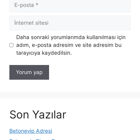
E-
posta
İnternet
sitesi
Daha sonraki yorumlarımda kullanılması için
adım, e-posta adresim ve site adresim bu
tarayıcıya kaydedilsin.
Son Yazılar
Betonevip Adresi