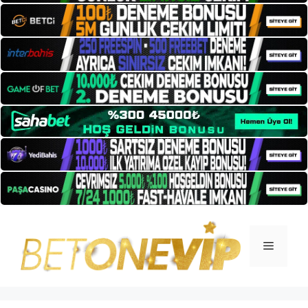
İçeriğe
atla
Menü