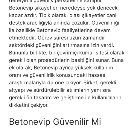
deneyimli güvenlik personeline sahiptir.
Betonevip şikayetleri neredeyse yok denecek
kadar azdır. Tipik olarak, olası şikayetler canlı
destek aracılığıyla anında çözülür. Güvenilirliği
ile özellikle Betonevip faaliyetlerine devam
etmektedir. Görev süresi uzun zamandır
sektördeki güvenliğini artırmasına izin verdi.
Bununla birlikte, bir çevrimiçi kumar sitesi olarak
gerekli olan prosedürlerin basitliğini sunar. Buna
ek olarak, Betonevip ayrıca yüksek kullanım
oranı ve güvenilirlik konusundaki hassas
araştırmalarıyla da öne çıkıyor. Şirket, gerekli
altyapı ve sürdürülebilir atılımların yanı sıra
gerekli ön tasarım ve geliştirme ile kullanıcıların
dikkatini çekiyor.
Betonevip Güvenilir Mi