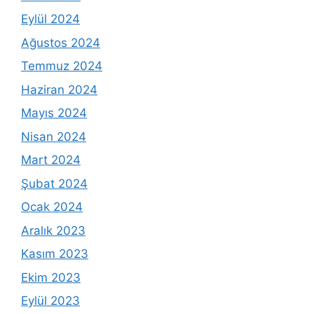
Eylül 2024
Ağustos 2024
Temmuz 2024
Haziran 2024
Mayıs 2024
Nisan 2024
Mart 2024
Şubat 2024
Ocak 2024
Aralık 2023
Kasım 2023
Ekim 2023
Eylül 2023