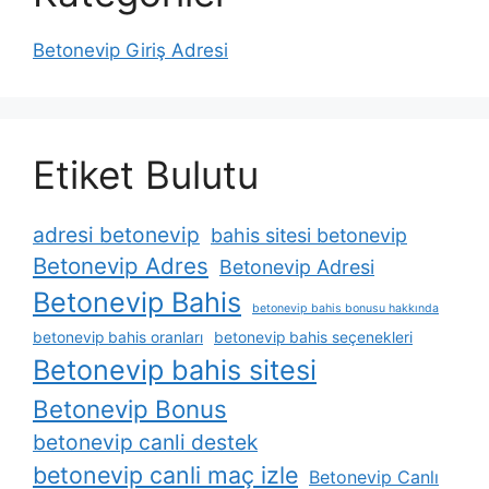
Betonevip Giriş Adresi
Etiket Bulutu
adresi betonevip
bahis sitesi betonevip
Betonevip Adres
Betonevip Adresi
Betonevip Bahis
betonevip bahis bonusu hakkında
betonevip bahis oranları
betonevip bahis seçenekleri
Betonevip bahis sitesi
Betonevip Bonus
betonevip canli destek
betonevip canli maç izle
Betonevip Canlı