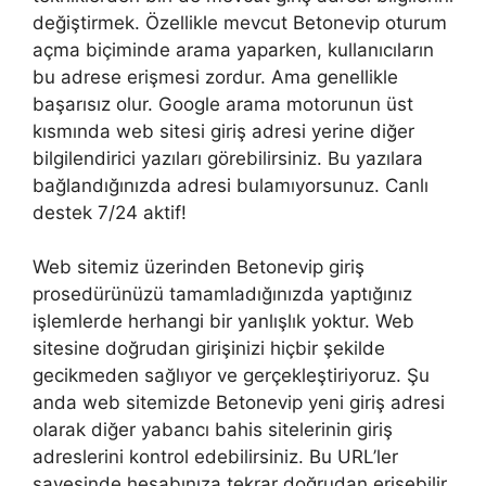
değiştirmek. Özellikle mevcut Betonevip oturum
açma biçiminde arama yaparken, kullanıcıların
bu adrese erişmesi zordur. Ama genellikle
başarısız olur. Google arama motorunun üst
kısmında web sitesi giriş adresi yerine diğer
bilgilendirici yazıları görebilirsiniz. Bu yazılara
bağlandığınızda adresi bulamıyorsunuz. Canlı
destek 7/24 aktif!
Web sitemiz üzerinden Betonevip giriş
prosedürünüzü tamamladığınızda yaptığınız
işlemlerde herhangi bir yanlışlık yoktur. Web
sitesine doğrudan girişinizi hiçbir şekilde
gecikmeden sağlıyor ve gerçekleştiriyoruz. Şu
anda web sitemizde Betonevip yeni giriş adresi
olarak diğer yabancı bahis sitelerinin giriş
adreslerini kontrol edebilirsiniz. Bu URL’ler
sayesinde hesabınıza tekrar doğrudan erişebilir