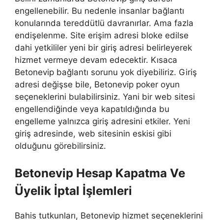
engellenebilir. Bu nedenle insanlar bağlantı
konularında tereddütlü davranırlar. Ama fazla
endişelenme. Site erişim adresi bloke edilse
dahi yetkililer yeni bir giriş adresi belirleyerek
hizmet vermeye devam edecektir. Kısaca
Betonevip bağlantı sorunu yok diyebiliriz. Giriş
adresi değişse bile, Betonevip poker oyun
seçeneklerini bulabilirsiniz. Yani bir web sitesi
engellendiğinde veya kapatıldığında bu
engelleme yalnızca giriş adresini etkiler. Yeni
giriş adresinde, web sitesinin eskisi gibi
olduğunu görebilirsiniz.
Betonevip Hesap Kapatma Ve
Üyelik İptal İşlemleri
Bahis tutkunları, Betonevip hizmet seçeneklerini