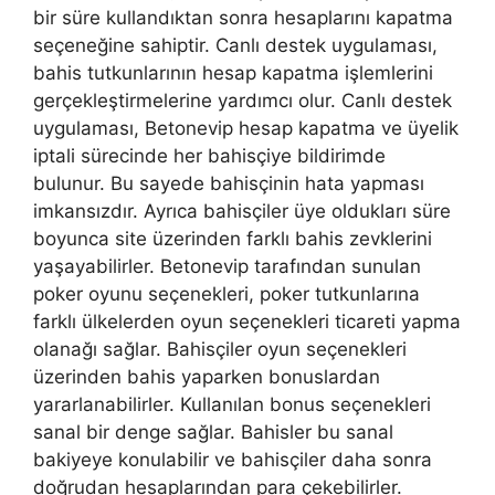
bir süre kullandıktan sonra hesaplarını kapatma
seçeneğine sahiptir. Canlı destek uygulaması,
bahis tutkunlarının hesap kapatma işlemlerini
gerçekleştirmelerine yardımcı olur. Canlı destek
uygulaması, Betonevip hesap kapatma ve üyelik
iptali sürecinde her bahisçiye bildirimde
bulunur. Bu sayede bahisçinin hata yapması
imkansızdır. Ayrıca bahisçiler üye oldukları süre
boyunca site üzerinden farklı bahis zevklerini
yaşayabilirler. Betonevip tarafından sunulan
poker oyunu seçenekleri, poker tutkunlarına
farklı ülkelerden oyun seçenekleri ticareti yapma
olanağı sağlar. Bahisçiler oyun seçenekleri
üzerinden bahis yaparken bonuslardan
yararlanabilirler. Kullanılan bonus seçenekleri
sanal bir denge sağlar. Bahisler bu sanal
bakiyeye konulabilir ve bahisçiler daha sonra
doğrudan hesaplarından para çekebilirler.