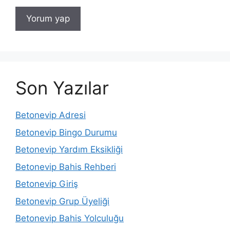
Son Yazılar
Betonevip Adresi
Betonevip Bingo Durumu
Betonevip Yardım Eksikliği
Betonevip Bahis Rehberi
Betonevip Giriş
Betonevip Grup Üyeliği
Betonevip Bahis Yolculuğu