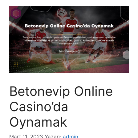
Betonevip Online
Casino’da
Oynamak
Mart 11, 2023
Yazarı:
admin