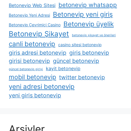
betonevip whatsapp
Betonevip Web Sitesi
Betonevip yeni giriş
Betonevip Yeni Adresi
Betonevip üyelik
Betonevip Çevrimiçi Casino
Betonevip Şikayet
betonevip şikayet ve önerileri
canli betonevip
casino sitesi betonevip
giris adresi betonevip
giris betonevip
girisi betonevip
güncel betonevip
kayit betonevip
güncel betonevip girişi
mobil betonevip
twitter betonevip
yeni adresi betonevip
yeni giris betonevip
Arşivler