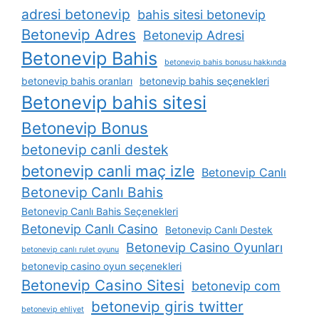
adresi betonevip
bahis sitesi betonevip
Betonevip Adres
Betonevip Adresi
Betonevip Bahis
betonevip bahis bonusu hakkında
betonevip bahis oranları
betonevip bahis seçenekleri
Betonevip bahis sitesi
Betonevip Bonus
betonevip canli destek
betonevip canli maç izle
Betonevip Canlı
Betonevip Canlı Bahis
Betonevip Canlı Bahis Seçenekleri
Betonevip Canlı Casino
Betonevip Canlı Destek
Betonevip Casino Oyunları
betonevip canlı rulet oyunu
betonevip casino oyun seçenekleri
Betonevip Casino Sitesi
betonevip com
betonevip giris twitter
betonevip ehliyet