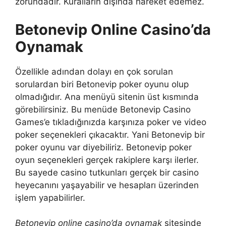
zorundadır. Kuralların dışında hareket edemez.
Betonevip Online Casino’da
Oynamak
Özellikle adından dolayı en çok sorulan
sorulardan biri Betonevip poker oyunu olup
olmadığıdır. Ana menüyü sitenin üst kısmında
görebilirsiniz. Bu menüde Betonevip Casino
Games’e tıkladığınızda karşınıza poker ve video
poker seçenekleri çıkacaktır. Yani Betonevip bir
poker oyunu var diyebiliriz. Betonevip poker
oyun seçenekleri gerçek rakiplere karşı ilerler.
Bu sayede casino tutkunları gerçek bir casino
heyecanını yaşayabilir ve hesapları üzerinden
işlem yapabilirler.
Betonevip online casino’da oynamak
sitesinde