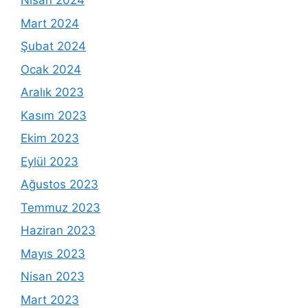
Nisan 2024
Mart 2024
Şubat 2024
Ocak 2024
Aralık 2023
Kasım 2023
Ekim 2023
Eylül 2023
Ağustos 2023
Temmuz 2023
Haziran 2023
Mayıs 2023
Nisan 2023
Mart 2023