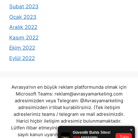
Şubat 2023
Ocak 2023
Aralık 2022
Kasım 2022
Ekim 2022
Eylül 2022
Avrasya'nın en büyük reklam platformunda olmak için
Microsoft Teams:
reklam@avrasyamarketing.com
adresimizden veya Telegram: @Avrasyamarketing
adresimizden irtibat kurabilirsiniz. (Tek iletişim
adreslerimiz teams / telegram ve mail adresimizdir.
Harici hiçbir iletişim adresimiz bulunmamaktadır.
Lütfen itibar etmeyiniz.) Türkiye yasalarına göre 7258
sayılı kanun uyarınca yasa dışı bahis oynamanın