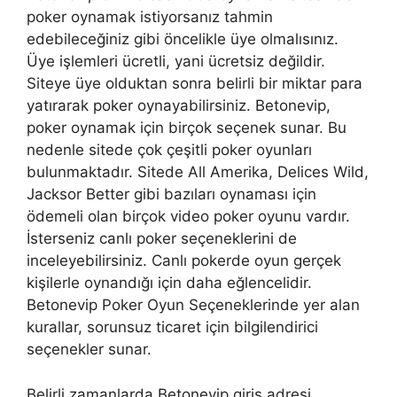
poker oynamak istiyorsanız tahmin
edebileceğiniz gibi öncelikle üye olmalısınız.
Üye işlemleri ücretli, yani ücretsiz değildir.
Siteye üye olduktan sonra belirli bir miktar para
yatırarak poker oynayabilirsiniz. Betonevip,
poker oynamak için birçok seçenek sunar. Bu
nedenle sitede çok çeşitli poker oyunları
bulunmaktadır. Sitede All Amerika, Delices Wild,
Jacksor Better gibi bazıları oynaması için
ödemeli olan birçok video poker oyunu vardır.
İsterseniz canlı poker seçeneklerini de
inceleyebilirsiniz. Canlı pokerde oyun gerçek
kişilerle oynandığı için daha eğlencelidir.
Betonevip Poker Oyun Seçeneklerinde yer alan
kurallar, sorunsuz ticaret için bilgilendirici
seçenekler sunar.
Belirli zamanlarda Betonevip giriş adresi