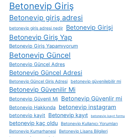
Betonevip Giriş
Betonevip giriş adresi
Betonevip Girişi
betonevip giriş adresi nedir
Betonevip Giriş Yap
Betonevip Giriş Yapamıyorum
Betonevip Güncel
Betonevip Güncel Adres
Betonevip Güncel Adresi
Betonevip Güncel Giriş Adresi
betonevip güvenilebilir mi
Betonevip Güvenilir Mi
Betonevip Güvenlir mi
Betonevip Güvenli Mi
betonevip instagram
Betonevip Hakkında
Betonevip kayıt
betonevip kayit
betonevip kayıt formu
betonevip kaç oldu
Betonevip Kullanıcı Yorumları
Betonevip Kumarhanesi
Betonevip Lisans Bilgileri