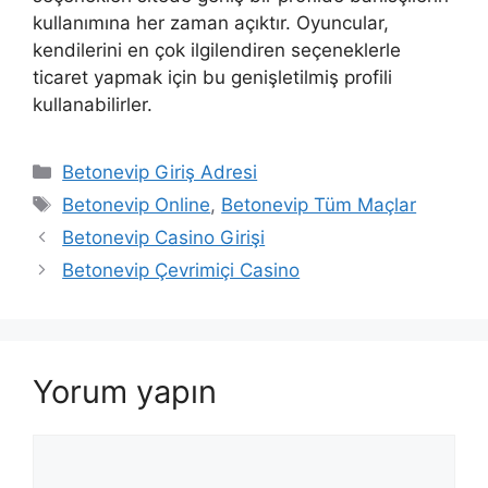
kullanımına her zaman açıktır. Oyuncular,
kendilerini en çok ilgilendiren seçeneklerle
ticaret yapmak için bu genişletilmiş profili
kullanabilirler.
Kategoriler
Betonevip Giriş Adresi
Etiketler
Betonevip Online
,
Betonevip Tüm Maçlar
Yazı
Betonevip Casino Girişi
dolaşımı
Betonevip Çevrimiçi Casino
Yorum yapın
Yorum