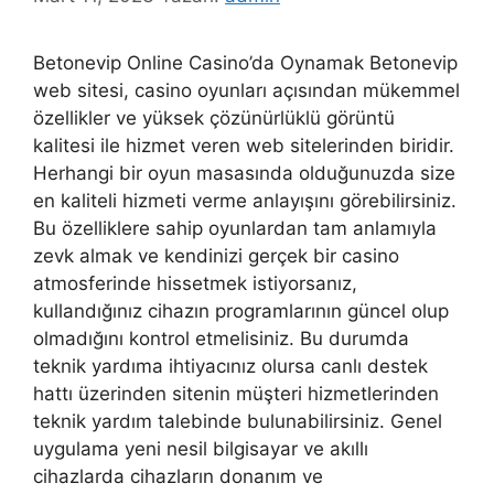
Betonevip Online Casino’da Oynamak Betonevip
web sitesi, casino oyunları açısından mükemmel
özellikler ve yüksek çözünürlüklü görüntü
kalitesi ile hizmet veren web sitelerinden biridir.
Herhangi bir oyun masasında olduğunuzda size
en kaliteli hizmeti verme anlayışını görebilirsiniz.
Bu özelliklere sahip oyunlardan tam anlamıyla
zevk almak ve kendinizi gerçek bir casino
atmosferinde hissetmek istiyorsanız,
kullandığınız cihazın programlarının güncel olup
olmadığını kontrol etmelisiniz. Bu durumda
teknik yardıma ihtiyacınız olursa canlı destek
hattı üzerinden sitenin müşteri hizmetlerinden
teknik yardım talebinde bulunabilirsiniz. Genel
uygulama yeni nesil bilgisayar ve akıllı
cihazlarda cihazların donanım ve