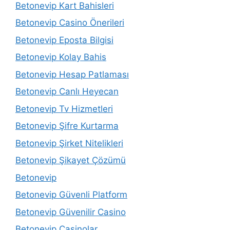
Betonevip Kart Bahisleri
Betonevip Casino Önerileri
Betonevip Eposta Bilgisi
Betonevip Kolay Bahis
Betonevip Hesap Patlaması
Betonevip Canlı Heyecan
Betonevip Tv Hizmetleri
Betonevip Şifre Kurtarma
Betonevip Şirket Nitelikleri
Betonevip Şikayet Çözümü
Betonevip
Betonevip Güvenli Platform
Betonevip Güvenilir Casino
Betonevip Casinolar