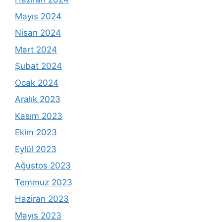
Mayıs 2024
Nisan 2024
Mart 2024
Şubat 2024
Ocak 2024
Aralık 2023
Kasım 2023
Ekim 2023
Eylül 2023
Ağustos 2023
Temmuz 2023
Haziran 2023
Mayıs 2023