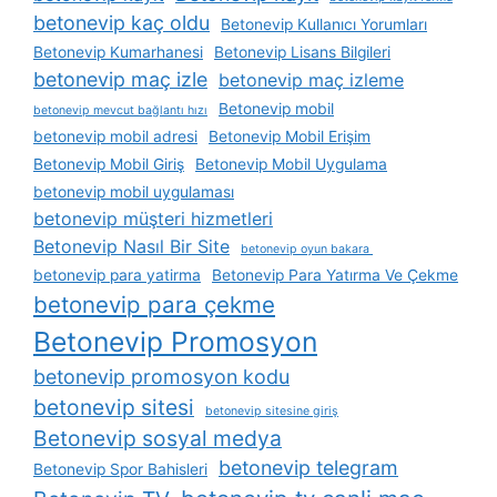
betonevip kaç oldu
Betonevip Kullanıcı Yorumları
Betonevip Kumarhanesi
Betonevip Lisans Bilgileri
betonevip maç izle
betonevip maç izleme
Betonevip mobil
betonevip mevcut bağlantı hızı
betonevip mobil adresi
Betonevip Mobil Erişim
Betonevip Mobil Giriş
Betonevip Mobil Uygulama
betonevip mobil uygulaması
betonevip müşteri hizmetleri
Betonevip Nasıl Bir Site
betonevip oyun bakara
betonevip para yatirma
Betonevip Para Yatırma Ve Çekme
betonevip para çekme
Betonevip Promosyon
betonevip promosyon kodu
betonevip sitesi
betonevip sitesine giriş
Betonevip sosyal medya
betonevip telegram
Betonevip Spor Bahisleri