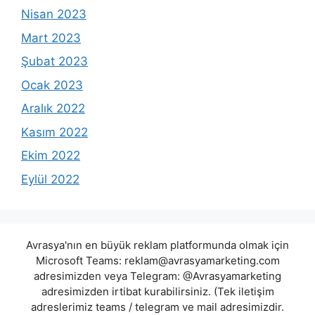
Nisan 2023
Mart 2023
Şubat 2023
Ocak 2023
Aralık 2022
Kasım 2022
Ekim 2022
Eylül 2022
Avrasya'nın en büyük reklam platformunda olmak için
Microsoft Teams:
reklam@avrasyamarketing.com
adresimizden veya Telegram: @Avrasyamarketing
adresimizden irtibat kurabilirsiniz. (Tek iletişim
adreslerimiz teams / telegram ve mail adresimizdir.