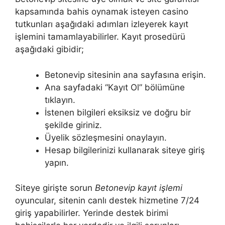
kapsamında bahis oynamak isteyen casino
tutkunları aşağıdaki adımları izleyerek kayıt
işlemini tamamlayabilirler. Kayıt prosedürü
aşağıdaki gibidir;
Betonevip sitesinin ana sayfasına erişin.
Ana sayfadaki “Kayıt Ol” bölümüne
tıklayın.
İstenen bilgileri eksiksiz ve doğru bir
şekilde giriniz.
Üyelik sözleşmesini onaylayın.
Hesap bilgilerinizi kullanarak siteye giriş
yapın.
Siteye girişte sorun
Betonevip kayıt işlemi
oyuncular, sitenin canlı destek hizmetine 7/24
giriş yapabilirler. Yerinde destek birimi