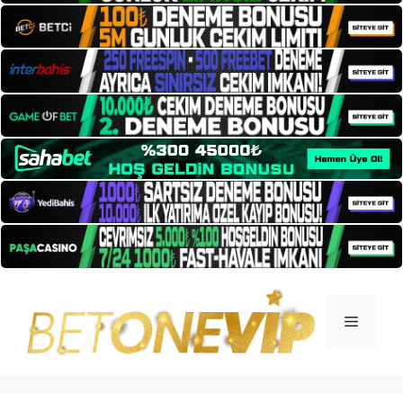
İçeriğe
atla
Menü