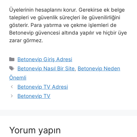
Üyelerinin hesaplarını korur. Gerekirse ek belge
talepleri ve güvenlik süreçleri ile güvenilirliğini
gösterir. Para yatırma ve çekme işlemleri de
Betonevip güvencesi altında yapılır ve hiçbir üye
zarar görmez.
Kategoriler
Betonevip Giriş Adresi
Etiketler
Betonevip Nasıl Bir Site
,
Betonevip Neden
Önemli
Yazı
Betonevip TV Adresi
dolaşımı
Betonevip TV
Yorum yapın