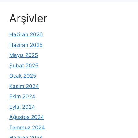
Arşivler
Haziran 2026
Haziran 2025
Mayıs 2025
Şubat 2025
Ocak 2025
Kasım 2024
Ekim 2024
Eylül 2024
Ağustos 2024
Temmuz 2024
Haziran 2024